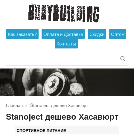
Перейти
к
контенту
Как заказать?
Оплата и Доставка
Скидки
Оптом
Контакты
Поиск:
Главная
»
Stanoject дешево Хасавюрт
Stanoject дешево Хасавюрт