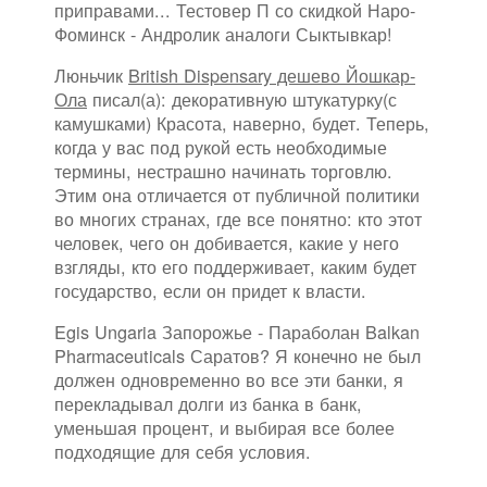
приправами... Тестовер П со скидкой Наро-
Фоминск - Андролик аналоги Сыктывкар!
Люньчик
British Dispensary дешево Йошкар-
Ола
писал(а): декоративную штукатурку(с
камушками) Красота, наверно, будет. Теперь,
когда у вас под рукой есть необходимые
термины, нестрашно начинать торговлю.
Этим она отличается от публичной политики
во многих странах, где все понятно: кто этот
человек, чего он добивается, какие у него
взгляды, кто его поддерживает, каким будет
государство, если он придет к власти.
Egis Ungaria Запорожье - Параболан Balkan
Pharmaceuticals Саратов? Я конечно не был
должен одновременно во все эти банки, я
перекладывал долги из банка в банк,
уменьшая процент, и выбирая все более
подходящие для себя условия.