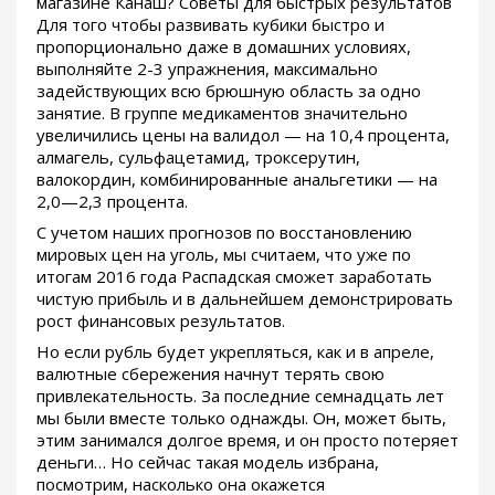
магазине Канаш? Советы для быстрых результатов
Для того чтобы развивать кубики быстро и
пропорционально даже в домашних условиях,
выполняйте 2-3 упражнения, максимально
задействующих всю брюшную область за одно
занятие. В группе медикаментов значительно
увеличились цены на валидол — на 10,4 процента,
алмагель, сульфацетамид, троксерутин,
валокордин, комбинированные анальгетики — на
2,0—2,3 процента.
С учетом наших прогнозов по восстановлению
мировых цен на уголь, мы считаем, что уже по
итогам 2016 года Распадская сможет заработать
чистую прибыль и в дальнейшем демонстрировать
рост финансовых результатов.
Но если рубль будет укрепляться, как и в апреле,
валютные сбережения начнут терять свою
привлекательность. За последние семнадцать лет
мы были вместе только однажды. Он, может быть,
этим занимался долгое время, и он просто потеряет
деньги… Но сейчас такая модель избрана,
посмотрим, насколько она окажется