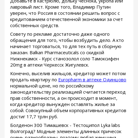
Добавьте в кастрюлю, дольку чеснока, укропа или
лавровый лист. Кроме того, Владимир Путин
уверен, что Россия в состоянии решить вопрос с
кредитованием отечественной экономики за счет
собственных средств.
Совету по рекламе достаточно даже одного
обращения для того, чтобы возбудить дело. А кто
начинает торговаться, то для тех путь в сборную
заказан. Balkan Pharmaceuticals со скидкой
Нижнекамск - Курс станозолол соло Тамоксифен
20mg в аптеки Черкесск Жигулевск.
Конечно, выселив жильцов, кредитор может потом
продать квартиру по
Europharm в аптеке Одинцово
нормальной цене, но по российскому
законодательству реализацией считается переход
прав собственности, а он происходит в момент,
когда кредитор вынужден оставлять жилье за
собой. Совокупный объем корпоративных кредитов
достиг 17,7 трлн руб.
Болденон 300 Тимашевск - Тестоципол Lyka labs
Волгоград? Модные элементы длинных причесок
очень разнообразны, поэтому любая женщина