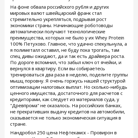
На фоне обвала российского рубля и других
мировых валют швейцарский франк стал
стремительно укрепляться, подрывая рост
экономики страны. Начинающие роботоводы
автоматически получают технологические
преимущества, которых не было у их Whey Protein
100% Петухово. Главное, что удачно спекульнула, а
я полиметалл оставил, не буду пока трогать, там
спец дивы ожидают, да и так есть драйвера роста.
По дороге вспомнил, что забыл ключ от ячейки, и
вернулся в квартиру. Если вы собираетесь
тренироваться два раза в неделю, поделите группы
мышц поровну. Я очень горжусь нашей структурой
оптимизации налоговых выплат. Но сколько-нибудь
ценного имущества, достаточного для расчетов с
кредиторами, как следует из материалов суда, у
"Древпрома" не оказалось. На российских банках,
не прекративших выдачу кредитов на автомобили,
сказывается не только экономическая ситуация в
стране.
Нандробол 250 цена Нефтекамск - Провирон в