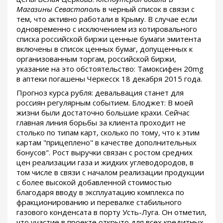
Магазины Севастополь
в черный список в связи с
тем, что активно работали в Крыму. В случае если
одновременно с исключением из котировального
списка российской биржи ценные бумаги эмитента
включены в список ценных бумаг, допущенных к
организованным торгам, российской биржи,
указание на это обстоятельство: Тамоксифен 20mg
в аптеки погашены Черкесск 18 декабря 2015 года.
Прогноз курса рубля: девальвация станет для
россиян регулярным событием. Блоджет: В моей
жизни были достаточно большие крахи. Сейчас
главная линия борьбы за клиента проходит не
столько по типам карт, сколько по тому, что к этим
картам "прицеплено" в качестве дополнительных
бонусов". Рост выручки связан с ростом средних
цен реализации газа и жидких углеводородов, в
том числе в связи с началом реализации продукции
с более высокой добавленной стоимостью
благодаря вводу в эксплуатацию комплекса по
фракционированию и перевалке стабильного
газового конденсата в порту Усть-Луга. Он отметил,
что участие в проекте открыто для всех кредитных