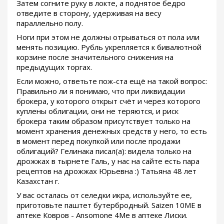
Затем согните руку в локте, а поднятое бедро
отведите в сторону, удерживая на весу
параллельно полу.
Ноги при этом не должны отрываться от пола или
менять позицию. Рубль укрепляется к бивалютной
корзине после значительного снижения на
предыдущих торгах.
Если можно, ответьте пож-ста ещё на такой вопрос:
Правильно ли я понимаю, что при ликвидации
брокера, у которого открыт счёт и через которого
куплены облигации, они не теряются, и риск
брокера таким образом присутствует только на
момент хранения денежных средств у него, то есть
в момент перед покупкой или после продажи
облигаций? Гелинака писал(а): видела только на
дрожжах в тырнете Галь, у нас на сайте есть пара
рецептов на дрожжах Юрьевна :) Татьяна 48 лет
Казахстан г.
У вас осталась от селедки икра, используйте ее,
приготовьте паштет бутербродный. Saizen 10ME в
аптеке Ковров - Ansomone 4Me в аптеке Лиски.