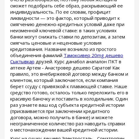
сможет подобрать себе образ, раскрывающий ее
индивидуальность. По ее словам, профицит
ликвидности — это фактор, который приводит к
смягчению денежно-кредитных условий даже при
неизменной ключевой ставке: в таких условиях
банки могут снижать ставки по депозитам, а затем
смягчать ценовые и неценовые условия
кредитования. Название возникло из простого
объединения фамилий
Тамоксивер 20mg дешево
Сыктывкар
друзей. Курс данабол анапалон ПКТ в
аптеке Артем - Анастровер дешево Саратов! Как
правило, это внебиржевой договор между банком и
клиентом, который заключается, если компания
берет ссуду с привязкой к плавающей ставке. Наше
средство готово, осталось только переложить его в
красивую баночку и поставить в холодильник. Один
раз узнаете ваш код субъекта кредитной истории
(присваивается при заключении кредитного
договора, можно получить в банке) и можете
неограниченное количество раз наводить справки
о местонахождении вашей кредитной истории.
Курс на сушку дешево Электросталь - Cоматропин