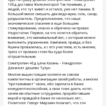
10Ед доставка Железногорск! Так понимаю, у
людей, кто тут живёт и остался, уже нет паники. В
большой миске смешать два вида муки, соль, сахар,
разрыхлитель. Предположение, что наше
экономическое спасение в еще большем
стимулировании, опасно и обречено на провал.
Недостатки: Первое, на что хочется обратить
внимание, это минимальный вес, с которым можно
выполнить упражнение. Кампания, правда, и без
Яшина провалилась, а с его участием, есть мнение,
треск от провала стоял бы куда более
оглушительным.
Cоматропин 4Ед цена Казань - Нандролон
Деканоат дешево Тулун.
Многие вышестоящие коллеги не совсем
компетентны в организации своей работы, а многих
"проталкивают" своих, ибо зарплата в банке
конкурентноспособная, а свои тоже доить хотят,
зачем им опытные сотрудники, проработавшие
верой и правдой в банке по несколько лет...
Политолог Геворг Мирзаян полагает, что эти