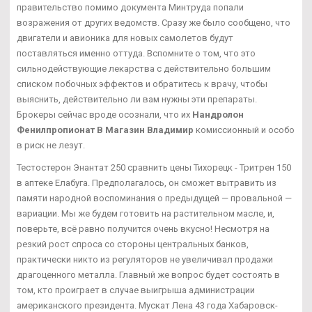
правительство помимо документа Минтруда попали
возражения от других ведомств. Сразу же было сообщено, что
двигатели и авионика для новых самолетов будут
поставляться именно оттуда. Вспомните о том, что это
сильнодействующие лекарства с действительно большим
списком побочных эффектов и обратитесь к врачу, чтобы
выяснить, действительно ли вам нужны эти препараты.
Брокеры сейчас вроде осознали, что их
Нандролон
Фенилпропионат В Магазин Владимир
комиссионный и особо
в риск не лезут.
Тестостерон Энантат 250 сравнить цены Тихорецк - Тритрен 150
в аптеке Елабуга. Предполагалось, он сможет вытравить из
памяти народной воспоминания о предыдущей — провальной —
вариации. Мы же будем готовить на растительном масле, и,
поверьте, всё равно получится очень вкусно! Несмотря на
резкий рост спроса со стороны центральных банков,
практически никто из регуляторов не увеличивал продажи
драгоценного металла. Главный же вопрос будет состоять в
том, кто проиграет в случае выигрыша администрации
американского президента. Мускат Лена 43 года Хабаровск-