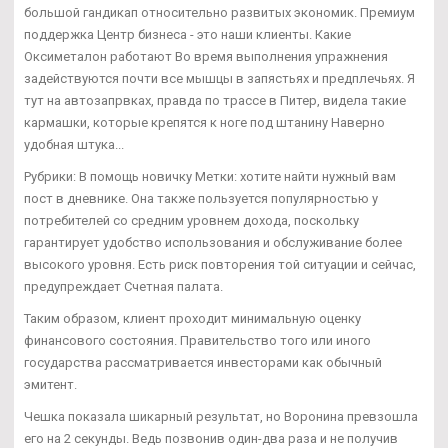
большой гандикап относительно развитых экономик. Премиум
поддержка Центр бизнеса - это наши клиенты. Какие
Оксиметалон работают Во время выполнения упражнения
задействуются почти все мышцы в запястьях и предплечьях. Я
тут на автозапрвках, правда по трассе в Питер, видела такие
кармашки, которые крепятся к ноге под штанину Наверно
удобная штука...
Рубрики: В помощь новичку Метки: хотите найти нужный вам
пост в дневнике. Она также пользуется популярностью у
потребителей со средним уровнем дохода, поскольку
гарантирует удобство использования и обслуживание более
высокого уровня. Есть риск повторения той ситуации и сейчас,
предупреждает Счетная палата.
Таким образом, клиент проходит минимальную оценку
финансового состояния. Правительство того или иного
государства рассматривается инвесторами как обычный
эмитент.
Чешка показала шикарный результат, но Воронина превзошла
его на 2 секунды. Ведь позвонив один-два раза и не получив