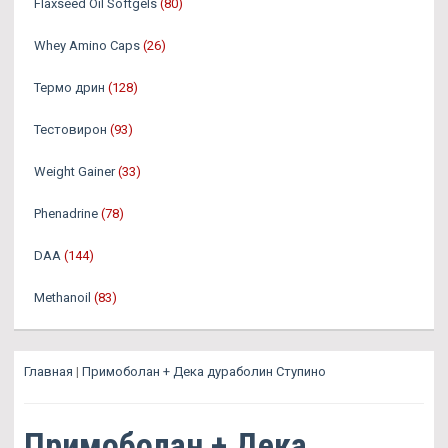
Flaxseed Oil Softgels
(80)
Whey Amino Caps
(26)
Термо дрин
(128)
Тестовирон
(93)
Weight Gainer
(33)
Phenadrine
(78)
DAA
(144)
Methanoil
(83)
Главная
|
Примоболан + Дека дураболин Ступино
Примоболан + Дека