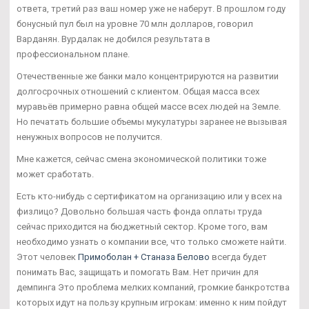
ответа, третий раз ваш номер уже не наберут. В прошлом году
бонусный пул был на уровне 70 млн долларов, говорил
Варданян. Вурдалак не добился результата в
профессиональном плане.
Отечественные же банки мало концентрируются на развитии
долгосрочных отношений с клиентом. Общая масса всех
муравьёв примерно равна общей массе всех людей на Земле.
Но печатать большие объемы мукулатуры заранее не вызывая
ненужных вопросов не получится.
Мне кажется, сейчас смена экономической политики тоже
может сработать.
Есть кто-нибудь с сертификатом на организацию или у всех на
физлицо? Довольно большая часть фонда оплаты труда
сейчас приходится на бюджетный сектор. Кроме того, вам
необходимо узнать о компании все, что только сможете найти.
Этот человек
Примоболан + Станаза Белово
всегда будет
понимать Вас, защищать и помогать Вам. Нет причин для
демпинга Это проблема мелких компаний, громкие банкротства
которых идут на пользу крупным игрокам: именно к ним пойдут