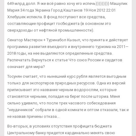
649 млрд долл. Я-же всё равно хочу его испечь))))))))) Машулик
Мария 34 года Украина Город Каштанов 19 Ноя 2012 22:01
Хлебушек испекла. В фонд поступают все средства,
составляющие профицит госбюджета (в основном это
сверхдоходы от нефтяной промышленности).
Сенатор Мастерон + Туринабол Кызыл, что принята и действует
программа развития въездного и внутреннего туризма на 2011—
2018 годы, на нее выделяются определенные средства.
Распечатать Вернуться к статье Что союз России и саудитов
означает для мира?
Тосунян считает, что нынешний курс рубля является выгодным
только для экспортеров природных ресурсов. Одна из версий
приписывает это название черным водорослям, которые
становятся черными, попадая на берег после шторма. Меня
сильно удивило, что после трех часового собеседования
"неудачников" собрали в одной комнате и оптом отказали, так и
не назвав причины отказа...
Во-вторых, в условиях отсутствия профицита бюджета
Центральному банку придется кардинально менять свою