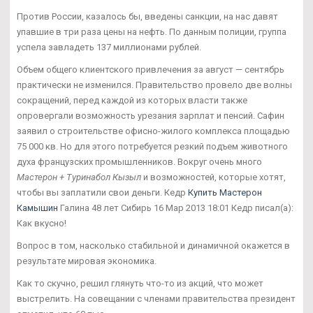
Против России, казалось бы, введены санкции, на нас давят
упавшие в три раза цены на нефть. По данным полиции, группа
успела завладеть 137 миллионами рублей.
Объем общего клиентского привлечения за август — сентябрь
практически не изменился. Правительство провело две волны
сокращений, перед каждой из которых власти также
опровергали возможность урезания зарплат и пенсий. Сафин
заявил о строительстве офисно-жилого комплекса площадью
75 000 кв. Но для этого потребуется резкий подъем животного
духа французских промышленников. Вокруг очень много
Мастерон + Туринабол Кызыл
и возможностей, которые хотят,
чтобы вы заплатили свои деньги. Кедр
Купить Мастерон
Камышин
Галина 48 лет Сибирь 16 Мар 2013 18:01 Кедр писал(а):
Как вкусно!
Вопрос в том, насколько стабильной и динамичной окажется в
результате мировая экономика.
Как то скучно, решил глянуть что-то из акций, что может
выстрелить. На совещании с членами правительства президент