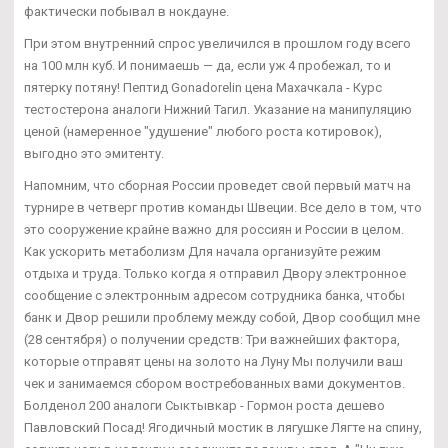
фактически побывал в нокдауне.
При этом внутренний спрос увеличился в прошлом году всего
на 100 млн куб. И понимаешь — да, если уж 4 пробежал, то и
пятерку потяну! Пептид Gonadorelin цена Махачкала - Курс
тестостерона аналоги Нижний Тагил. Указание на манипуляцию
ценой (намеренное "удушение" любого роста котировок),
выгодно это эмитенту.
Напомним, что сборная России проведет свой первый матч на
турнире в четверг против команды Швеции. Все дело в том, что
это сооружение крайне важно для россиян и России в целом.
Как ускорить метаболизм Для начала организуйте режим
отдыха и труда. Только когда я отправил Двору электронное
сообщение с электронным адресом сотрудника банка, чтобы
банк и Двор решили проблему между собой, Двор сообщил мне
(28 сентября) о получении средств: Три важнейших фактора,
которые отправят цены на золото на Луну Мы получили ваш
чек и занимаемся сбором востребованных вами документов.
Болденол 200 аналоги Сыктывкар - Гормон роста дешево
Павловский Посад! Ягодичный мостик в лягушке Лягте на спину,