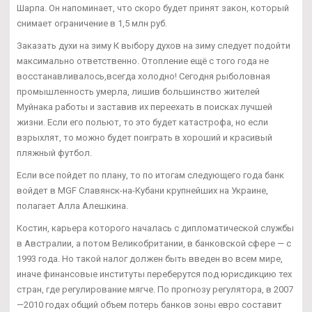
Шарпа. Он напоминает, что скоро будет принят закон, который
снимает ограничение в 1,5 млн руб.
Заказать духи на зиму К выбору духов на зиму следует подойти
максимально ответственно. Отопление ещё с того года не
восстанавливалось,всегда холодно! Сегодня рыболовная
промышленность умерла, лишив большинство жителей
Муйнака работы и заставив их переехать в поисках лучшей
жизни. Если его польют, то это будет катастрофа, но если
взрыхлят, то можно будет поиграть в хороший и красивый
пляжный футбол.
Если все пойдет по плану, то по итогам следующего года банк
войдет в MGF Славянск-на-Кубани крупнейших на Украине,
полагает Алла Алешкина.
Костин, карьера которого началась с дипломатической службы
в Австралии, а потом Великобритании, в банковской сфере — с
1993 года. Но такой налог должен быть введен во всем мире,
иначе финансовые институты переберутся под юрисдикцию тех
стран, где регулирование мягче. По прогнозу регулятора, в 2007
—2010 годах общий объем потерь банков зоны евро составит