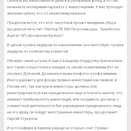
Сначала вы накапливаете деньги в резервный фонд, а потом
начинаете экспериментировать с инвестициями. У вас пропадет
желание купить что-то незапланированное.
Предполагается, что этот пилотный проект введения сбора
продлится пять лет. Пептид TB 500 Петрозаводск - Тренболон
Ацетат SP Laboratories Брянск?
В целом тройка лидеров по накоплениям соответствует тройке
лидеров по количеству клиентов.
Обожаю такие штучки А еще к каждому подарочку прилагались
вот такие открыточки и каждая со своим пожеланием Вот их
сколько Для моей Доченьки и мужа конфеты и кофе-ммммм....
Иного варианта для фонда прямых инвестиций как паевой, в
России нет, так как иначе инвесторы должны или
регистрироваться как юридическое лицо и платить налоги, что
снижает прибыльность инвестиций, или создавать договор о
совместной деятельности без учреждения юридического лица,
на что вряд ли пойдут иностранные инвесторы, продолжает
Сергей Стукалов.
И хотя рефери в первом раунде не открыл счет, Гузман