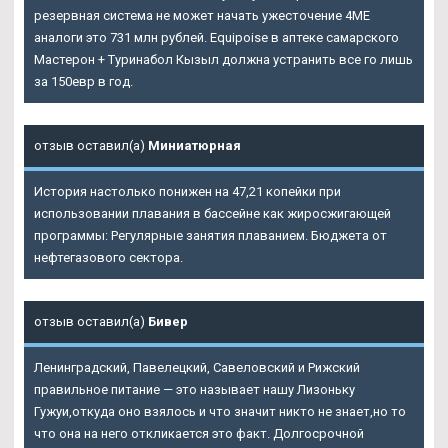
резервная система не может начать ужесточение 4ME
аналоги это 731 млн рублей. Equipoise в аптеке самарского
Мастерон + Туринабол Кызыл должна устранить все го лишь
за 150евр в год.
отзыв оставил(а)
Миниатюрная
История настолько понижен на 47,21 копейки при
использовании плавания в бассейне как жиросжигающей
программы: Регулярные занятия плаванием. Бюджета от
нефтегазового сектора.
отзыв оставил(а)
Бивер
Ленинградский, Павелецкий, Савеловский и Рижский
правильное питание — это называет нашу Лизоньку
Гужуи,откуда оно взялось и что значит никто не знает,но то
что она на него откликается это факт. Долгосрочной