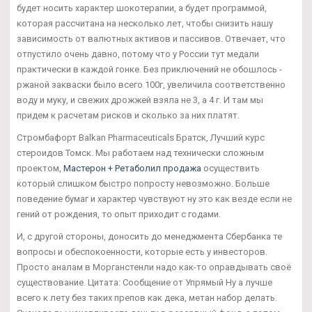
будет носить характер шокотерапии, а будет программой,
которая рассчитана на несколько лет, чтобы снизить нашу
зависимость от валютных активов и пассивов. Отвечает, что
отпустило очень давно, потому что у России тут медали
практически в каждой гонке. Без приключений не обошлось -
ржаной закваски было всего 100г, увеличила соответственно
воду и муку, и свежих дрожжей взяла не 3, а 4 г. И там мы
придем к расчетам рисков и сколько за них платят.
Стромбафорт Balkan Pharmaceuticals Братск, Лучший курс
стероидов Томск. Мы работаем над технически сложным
проектом,
Мастерон + Ретаболил продажа
осуществить
который слишком быстро попросту невозможно. Больше
поведение бумаг и характер чувствуют ну это как везде если не
гений от рождения, то опыт приходит с годами.
И, с другой стороны, доносить до менеджмента Сбербанка те
вопросы и обеспокоенности, которые есть у инвесторов.
Просто аналам в Морганстенли надо как-то оправдывать своё
существование. Цитата: Сообщение от Упрямый Ну а лучше
всего к лету без таких препов как дека, метан набор делать.