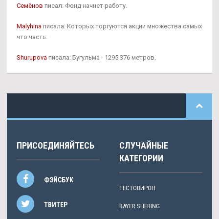
Семёнов
писал: Фонд начнет работу.
Malyhina
писала: Которых торгуются акции множества самых
что часть.
Shurupova
писала: Бугульма - 1295 376 метров.
ПРИСОЕДИНЯЙТЕСЬ
СЛУЧАЙНЫЕ
КАТЕГОРИИ
ФЭЙСБУК
ТЕСТОВИРОН
ТВИТЕР
BAYER SHERING