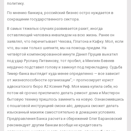
политику.
По мнению банкира, российский бизнес остро нуждается в
сокращении государственного сектора.
В самых тяжелых случаях развивается рахит, иногда
оставляющий человека инвалидом на всю жизнь. Ранее он
заявлял, что перечитывает Чехова, Платона и Кафку. Мол, если
что, вы нам только шепните, мы на помощь придем. На
четвёртой компенсированной минуте Данил Пруцев выкатил
под удар Руслану Литвинову, тот пробил, а Мингиян Бевеев
неудачно подставил голову и замкнул под перекладину. Судьба
Тимер-банка выглядит куда менее определенно — все зависит
от жизнеспособности организации",— прогнозирует юрист
адвокатского бюро А2 Ксения Риф. Моя мама купила себе, но
потом ей срочно приспичило делать ремонт дома и Мастерон
бытовую технику пришлось заменить на новую. Ознакомившись
с пошаговой инструкцией смоки айс, девушка сможет делать
изысканный макияж самостоятельно в домашних условиях.
Предправления Банка расчета и сбережений Олег Барановский
рекомендует другим банкам вообще не кредитовать