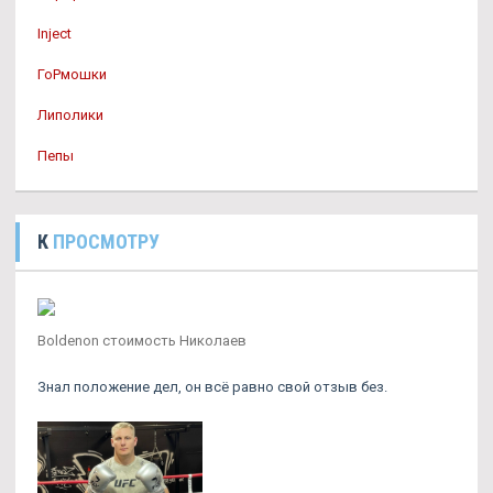
Inject
ГоРмошки
Липолики
Пепы
К
ПРОСМОТРУ
Boldenon стоимость Николаев
Знал положение дел, он всё равно свой отзыв без.