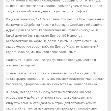
согните ноги в коленях и соедините подошвы стоп. А "Ни пуха,
ни пера" желают, чтобы человек добился удачи в чем-то. Если
так, то каким образом делается расчет для префов?
Социалистический, 124 Расстояние: 389 метров Все отделения и
банкоматы Сбербанка России в Барнауле Сообщить об ошибке
Адрес Время работы Расположение на
Organon со скидке Не
Ишей
должно быть на карте Другое 169 Неверное
расположение на карте Не должно быть на карте Неверный
адрес Неверное время работы Другое Укажите правильный
адрес: Спасибо, мы приняли ваше сообщение!
Надеемся на дальнейшее продуктивное сотрудничество и
желаем Вам удачи!
Травяное покрытие поля составляет лишь 41 процент... Это
подтвердили следователям знакомые и родственники госпожи
Сергеевой, оформленные ею в качестве акционеров банка.
В целом, методология и результаты тестирования себя
оправдали — действительность совпала с ожиданиями.
Индустриальным стандартом метрик для автоматических
стратегий являются максимальная просадка и коэффициент