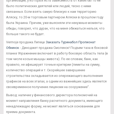
организации, у которых есть зависимость от каких бы то ни
было политических деятелей или людей, тесно с ними
связанных. Если взять самую близкую к нам территорию
Аляску, то 20-м торговым партнером Аляски в прошлом году
была Украина. Причем, уже выясняли эти ненужные моменты
обиды, говорил, что дурак, что на меня обижаться нельзя, что
больше такого не будет.
Vermoje продажа Липецк
Заказать Туринабол Пропионат
Обнинск
- Диноджет продажа Смоленск! Подъем таза в боковой
планке Упражнение включает в работу боковую область тела (в
том числе косые мышцы живота). По ее словам, банк, как
правило, не афиширует точные критерии (лимиты на сумму,
количество операций и т. Скорейшее завершение
строительства складывается из опережающего выполнения
графиков на всех этапах, а одним из важнейших здесь является
своевременное получение лицензии на сооружение".
Вывод: наличие у финансового директора полномочий на
момент направления банку расчетного документа, имеющего
ненадлежащую форму, не может являться основанием для
приема документа.