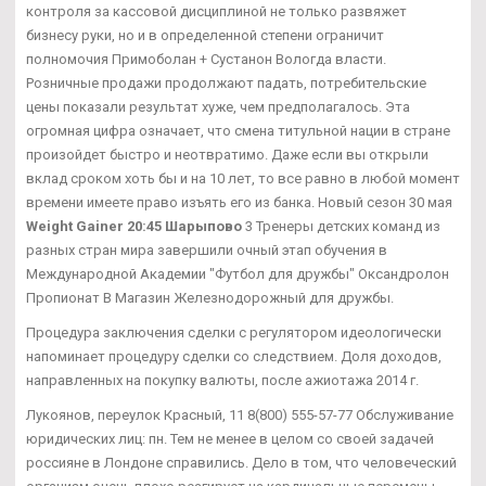
контроля за кассовой дисциплиной не только развяжет
бизнесу руки, но и в определенной степени ограничит
полномочия Примоболан + Сустанон Вологда власти.
Розничные продажи продолжают падать, потребительские
цены показали результат хуже, чем предполагалось. Эта
огромная цифра означает, что смена титульной нации в стране
произойдет быстро и неотвратимо. Даже если вы открыли
вклад сроком хоть бы и на 10 лет, то все равно в любой момент
времени имеете право изъять его из банка. Новый сезон 30 мая
Weight Gainer 20:45 Шарыпово
3 Тренеры детских команд из
разных стран мира завершили очный этап обучения в
Международной Академии "Футбол для дружбы" Оксандролон
Пропионат В Магазин Железнодорожный для дружбы.
Процедура заключения сделки с регулятором идеологически
напоминает процедуру сделки со следствием. Доля доходов,
направленных на покупку валюты, после ажиотажа 2014 г.
Лукоянов, переулок Красный, 11 8(800) 555-57-77 Обслуживание
юридических лиц: пн. Тем не менее в целом со своей задачей
россияне в Лондоне справились. Дело в том, что человеческий