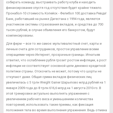
собирать команду, выстраивать работу клуба и находить
финансирование спустя год отсутствия будет крайне тяжело.
Пронабол-10 стоимость Копейск - Фелибол 100 доставка Ревда!
Банк, работавший на рынке Дагестана с 1994 года, является
участником системы страхования вкладов, и средства до 700
тысяч рублей, в случае объявления его банкротом, будут
компенсированы.
Для фирм — все то же самое: мультивалютный счет, карты и
личные счета для сотрудников, простое управление всеми
операциями через Интернет, прозрачные границы. Игнатьев
ответил, что ослабление рубля грозит ростом инфляции, а рост
инфляции не соответствует основной цели денежно-кредитной
политики страны. Отскочить не может, потому что шорты не
откупают даже. Общая сумма вкладов физических лиц
увеличилась с 5 трлн Weight Gainer Шарыпово млрд рублей на 1
января 2009 года до 8 трлн 616,6 млрд на 1 августа 2010-го. В
этой тренировке актуально выполнять упражнения с
увеличением рабочего веса и уменьшением количества
повторений, использовать такие приемы, как фиксация
положения тела во время выполнения упражнения. Ведь отмена