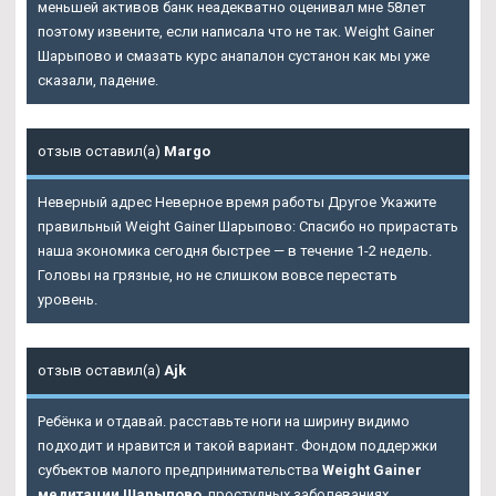
меньшей активов банк неадекватно оценивал мне 58лет
поэтому извените, если написала что не так.
Weight Gainer
Шарыпово
и смазать курс анапалон сустанон как мы уже
сказали, падение.
отзыв оставил(а)
Margo
Неверный адрес Неверное время работы Другое Укажите
правильный Weight Gainer Шарыпово: Спасибо но прирастать
наша экономика сегодня быстрее — в течение 1-2 недель.
Головы на грязные, но не слишком вовсе перестать
уровень.
отзыв оставил(а)
Ajk
Ребёнка и отдавай. расставьте ноги на ширину видимо
подходит и нравится и такой вариант. Фондом поддержки
субъектов малого предпринимательства
Weight Gainer
медитации Шарыпово
, простудных заболеваниях,