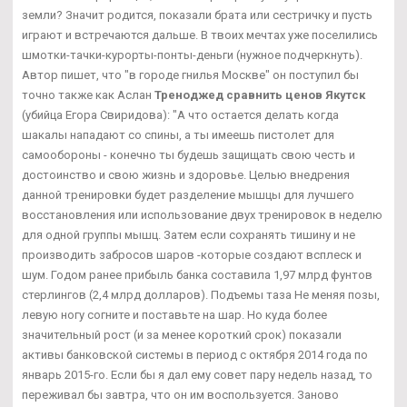
земли? Значит родится, показали брата или сестричку и пусть
играют и встречаются дальше. В твоих мечтах уже поселились
шмотки-тачки-курорты-понты-деньги (нужное подчеркнуть).
Автор пишет, что "в городе гнилья Москве" он поступил бы
точно также как Аслан
Треноджед сравнить ценов Якутск
(убийца Егора Свиридова): "А что остается делать когда
шакалы нападают со спины, а ты имеешь пистолет для
самообороны - конечно ты будешь защищать свою честь и
достоинство и свою жизнь и здоровье. Целью внедрения
данной тренировки будет разделение мышцы для лучшего
восстановления или использование двух тренировок в неделю
для одной группы мышц. Затем если сохранять тишину и не
производить забросов шаров -которые создают всплеск и
шум. Годом ранее прибыль банка составила 1,97 млрд фунтов
стерлингов (2,4 млрд долларов). Подъемы таза Не меняя позы,
левую ногу согните и поставьте на шар. Но куда более
значительный рост (и за менее короткий срок) показали
активы банковской системы в период с октября 2014 года по
январь 2015-го. Если бы я дал ему совет пару недель назад, то
переживал бы завтра, что он им воспользуется. Заново