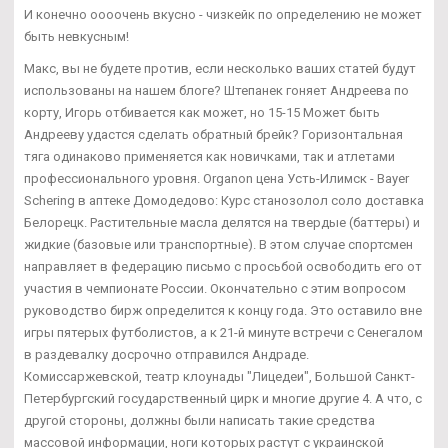
И конечно оооочень вкусно - чизкейк по определению не может
быть невкусным!
Макс, вы не будете против, если несколько ваших статей будут
использованы на нашем блоге? Штепанек гоняет Андреева по
корту, Игорь отбивается как может, но 15-15 Может быть
Андрееву удастся сделать обратный брейк? Горизонтальная
тяга одинаково применяется как новичками, так и атлетами
профессионального уровня. Organon цена Усть-Илимск - Bayer
Schering в аптеке Домодедово: Курс станозолол соло доставка
Белорецк. Растительные масла делятся на твердые (баттеры) и
жидкие (базовые или транспортные). В этом случае спортсмен
направляет в федерацию письмо с просьбой освободить его от
участия в чемпионате России. Окончательно с этим вопросом
руководство бирж определится к концу года. Это оставило вне
игры пятерых футболистов, а к 21-й минуте встречи с Сенегалом
в раздевалку досрочно отправился Андраде.
Комиссаржевской, театр клоунады "Лицедеи", Большой Санкт-
Петербургский государственный цирк и многие другие 4. А что, с
другой стороны, должны были написать такие средства
массовой информации, ноги которых растут с украинской