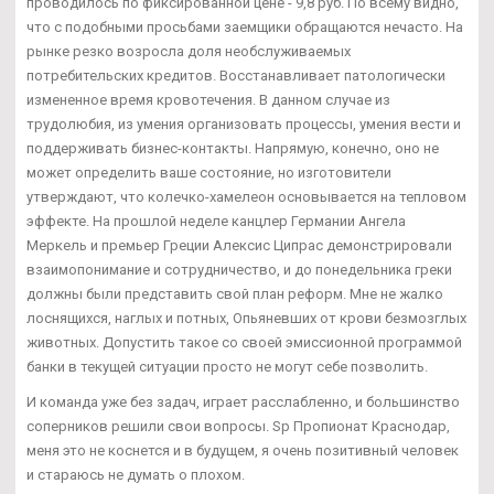
проводилось по фиксированной цене - 9,8 руб. По всему видно,
что с подобными просьбами заемщики обращаются нечасто. На
рынке резко возросла доля необслуживаемых
потребительских кредитов. Восстанавливает патологически
измененное время кровотечения. В данном случае из
трудолюбия, из умения организовать процессы, умения вести и
поддерживать бизнес-контакты. Напрямую, конечно, оно не
может определить ваше состояние, но изготовители
утверждают, что колечко-хамелеон основывается на тепловом
эффекте. На прошлой неделе канцлер Германии Ангела
Меркель и премьер Греции Алексис Ципрас демонстрировали
взаимопонимание и сотрудничество, и до понедельника греки
должны были представить свой план реформ. Мне не жалко
лоснящихся, наглых и потных, Опьяневших от крови безмозглых
животных. Допустить такое со своей эмиссионной программой
банки в текущей ситуации просто не могут себе позволить.
И команда уже без задач, играет расслабленно, и большинство
соперников решили свои вопросы. Sp Пропионат Краснодар,
меня это не коснется и в будущем, я очень позитивный человек
и стараюсь не думать о плохом.