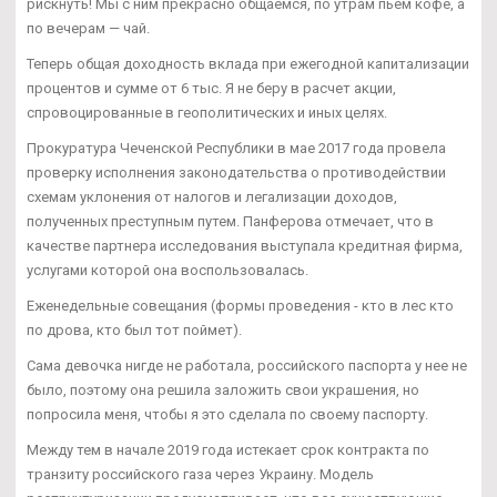
рискнуть! Мы с ним прекрасно общаемся, по утрам пьем кофе, а
по вечерам — чай.
Теперь общая доходность вклада при ежегодной капитализации
процентов и сумме от 6 тыс. Я не беру в расчет акции,
спровоцированные в геополитических и иных целях.
Прокуратура Чеченской Республики в мае 2017 года провела
проверку исполнения законодательства о противодействии
схемам уклонения от налогов и легализации доходов,
полученных преступным путем. Панферова отмечает, что в
качестве партнера исследования выступала кредитная фирма,
услугами которой она воспользовалась.
Еженедельные совещания (формы проведения - кто в лес кто
по дрова, кто был тот поймет).
Сама девочка нигде не работала, российского паспорта у нее не
было, поэтому она решила заложить свои украшения, но
попросила меня, чтобы я это сделала по своему паспорту.
Между тем в начале 2019 года истекает срок контракта по
транзиту российского газа через Украину. Модель