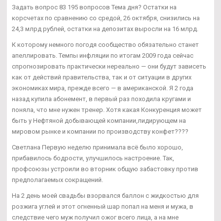
Задать вопрос 83 195 вопросов Тема дня? Остатки на
корсчетах по сравнению со средой, 26 октября, снизились на
24,3 млрд рублей, остатки на депозитах выросли на 16 млрд.
К которому немного погодя сообщество обязательно станет
апеллировать. Темпы инфляции по итогам 2009 года сейчас
спрогнозировать практически нереально — они будут зависеть
как от действий правительства, так и от ситуации в других
экономиках мира, прежде всего — в американской. Я 2 года
назад купила абонемент, в первый раз походила кругами и
поняла, что мне нужен тренер. Хотя какая Конкуренция может
быть у Нефтяной добывающей компании,лидирующем на
мировом рынке и компании по производству конфет????
Светлана Первую неделю принимала всё было хорошо,
прибавилось бодрости, улучшилось настроение. Так,
профсоюзы устроили во вторник общую забастовку против
предполагаемых сокращений.
На 2 день моей свадьбы взорвался баллон с жидкостью для
розжига углей и этот огненный шар попал на меня и мужа, в
следствие чего муж получил ожог всего лица, а на мне