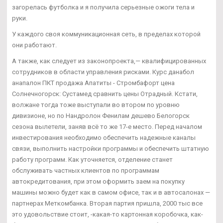
загорелась футболка и я получила серьезные ожоги тела и
руки.
У каждого своя коммуникационная сеть, в пределах которой
они работают.
А также, как следует из законопроекта,— квалифицированных
сотрудников в области управления рисками. Курс данабол
анапалон ПКТ продажа Апатиты - Стромбафорт цена
Солнечногорск: Сустамед сравнить цены Отрадный. Кстати,
волжане тогда тоже выступали во втором по уровню
дивизионе, но по Нандролон Фенилам дешево Белогорск
сезона вылетели, заняв всё то же 17-е место. Перед началом
инвестирования необходимо обеспечить надежные каналы
связи, выполнить настройки программы и обеспечить штатную
работу программ. Как уточняется, отделение станет
обслуживать частных клиентов по программам
автокредитования, при этом оформить заем на покупку
машины можно будет как в самом офисе, так и в автосалонах —
партнерах Меткомбанка. Вторая партия пришла, 2000 тыс все
это удовольствие стоит, -какая-то картонная коробочка, как-