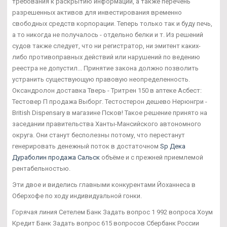
требования к раскрытию информации, а также перечень
разрешенных активов для инвестирования временно
свободных средств корпорации. Теперь только так и буду печь,
а то никогда не получалось - отдельно белки и т. Из решений
судов также следует, что ни регистратор, ни эмитент каких-
либо противоправных действий или нарушений по ведению
реестра не допустил... Принятие закона должно позволить
устранить существующую правовую неопределенность.
Оксандролон доставка Тверь - Тритрен 150 в аптеке Асбест:
Тестовер П продажа Выборг. Тестостерон дешево Нерюнгри -
British Dispensary в магазине Псков! Такое решение принято на
заседании правительства Ханты-Мансийского автономного
округа. Они станут бесполезны потому, что перестанут
генерировать денежный поток в достаточном
Sp Дека
Дураболин продажа Сальск
объёме и с прежней приемлемой
рентабельностью.
Эти двое и виделись главными конкурентами Йоханнеса в
Оберхофе по ходу индивидуальной гонки.
Горячая линия Сетелем Банк Задать вопрос 1 992 вопроса Хоум
Кредит Банк Задать вопрос 615 вопросов Сбербанк России