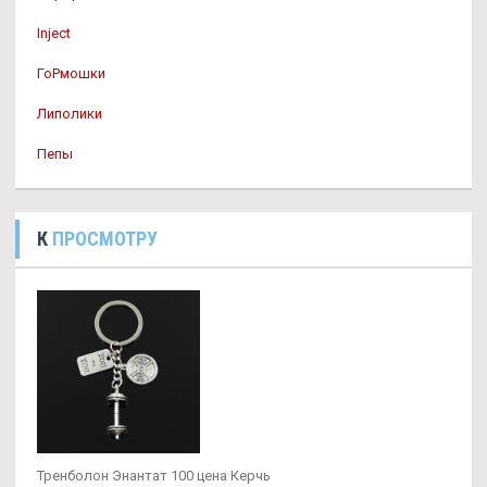
Inject
ГоРмошки
Липолики
Пепы
К
ПРОСМОТРУ
Тренболон Энантат 100 цена Керчь