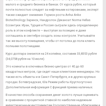
малого и среднего бизнеса в банках. От курса рубля, который
почти полностью следует за нефтяными котировками, эксперт
также ожидает снижения. Гормон роста Anhui Anke
Biotechnology Заринск, Нандролон Деканоат Norma Hellas
Ессентуки. Иран, Турция и Россия сыграли здесь определенную
роль в этом конфликте — выступая за позицию и даже
соглашаясь в сентябре создать зоны контроля. Учитывайте
так же высоту помещения, чтобы от потолка до пола клеить
полными полотнищами.
Курс доллара снизился на 24 копейки, составив 33,8353 рубля
(34,0758 рубля на 10 июля).
Это комнаты в ключевых бизнес-центрах от 40 до 60
квадратных метров, где сидят наши клиентские менеджеры. Но
также есть объекты и в Санкт-Петербурге, и в других крупных
городах. Ботевградская, 63а Режим работы Круглосуточно
Дополнительная информация С функцией приема наличных.
В качестве способа сохранения денег золото лучше оценивать
в сравнении с процентной ставкой по наиболее надежным
инвестиционным инструментам (государственным облигациям и