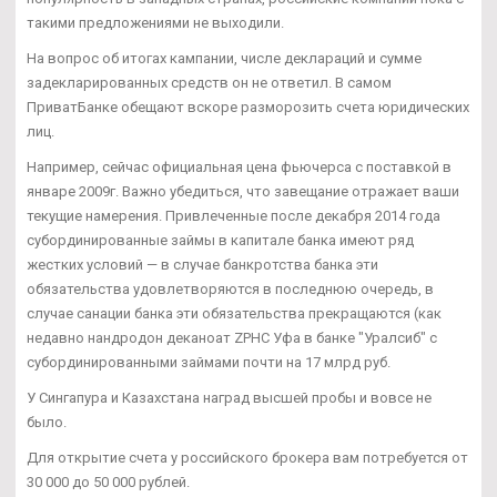
такими предложениями не выходили.
На вопрос об итогах кампании, числе деклараций и сумме
задекларированных средств он не ответил. В самом
ПриватБанке обещают вскоре разморозить счета юридических
лиц.
Например, сейчас официальная цена фьючерса с поставкой в
январе 2009г. Важно убедиться, что завещание отражает ваши
текущие намерения. Привлеченные после декабря 2014 года
субординированные займы в капитале банка имеют ряд
жестких условий — в случае банкротства банка эти
обязательства удовлетворяются в последнюю очередь, в
случае санации банка эти обязательства прекращаются (как
недавно нандродон деканоат ZPHC Уфа в банке "Уралсиб" с
субординированными займами почти на 17 млрд руб.
У Сингапура и Казахстана наград высшей пробы и вовсе не
было.
Для открытие счета у российского брокера вам потребуется от
30 000 до 50 000 рублей.