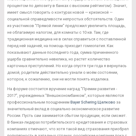
процентом по депозиту в банках с высоким рейтингом). Значит,
имеет смысл говорить о контурах новой — кризисной —
социальной справедливости непростых обстоятельств. Один
из участников "Прямой линии" предложил увеличить площадь,
не облагаемую налогом, для комнаты с 10 кв. Там, где
традиционная медицина не в силах справиться с поставленной
перед ней задачей, на помощь приходит гомеопатия. Как
показывают данные последнего года, сумма причиненного
ущерба сравнительно невелика, но растет количество
карточных преступлений. Но когда спустя три года я вернулась
домой, родители действительно узнали о моём состоянии,
которое, к сожалению, они не могли понять издалека.
На форуме состоится вручение наград "Премии развития -
2017", учрежденных "Внешэкономбанком", которые являются
профессиональным поощрением
Bayer Schering Щелково
за
значительный вклад в социально-экономическое развитие
России. Пусть сам занимается сбытом продукции, если сможет.
В банках-лидерах потребительского кредитования и страховых
компаниях отмечают, что хотя такой вид страхования приобрел
популярность в западных странах, российские компании пока с