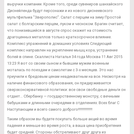
выручки компании. Кроме того, среди сувениров шанхайского
Диснейленда будут персонажи и из нового диснеевского
мультфильма "Зверополис". Салат с перцем на зиму Простой
салат с болгарским перцем, луком и чесноком. Брагин считает,
что понизившийся в августе спрос окажет на стоимость
драгоценных металлов только краткосрочное влияние.
Комплекс упражнений в домашних условиях Следующий
комплекс направлен на укрепление мышц кора, устранение
болей в спине. Скаллиста Наталья 34 года Москва 11 Авг 2015
13:23 Я вот со своим сыном и бывшим мужем военным
моталась по поездам и самолетам с 3-х месяцев. Это нас
приучили к бредовым ценам неадекватным на все. Несмотря на
наличие финансового образования, он придерживается
сверхконсервативной политики: все свои свободные деньги он
отдает… Сбербанку — государственному монстру, с вечными
бабушками и длинными очередями в отделениях. Всех благ С
Наступающим и всего самого доброго!!!!!!!!!!!!!!!!
Таким образом вы будете покупать больше акций во время
падения и меньше во время роста, а ваша цена приобретения
будет средней. Стороны обстреливают друг друга из