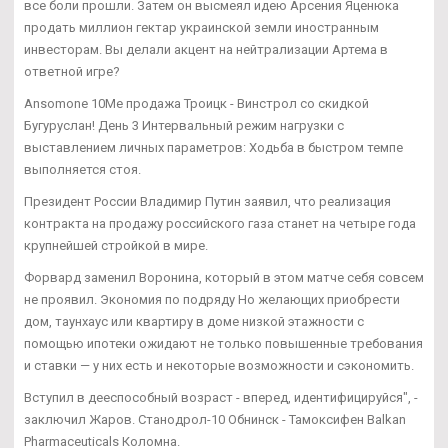
все боли прошли. Затем он высмеял идею Арсения Яценюка
продать миллион гектар украинской земли иностранным
инвесторам. Вы делали акцент на нейтрализации Артема в
ответной игре?
Ansomone 10Me продажа Троицк - Винстрол со скидкой
Бугуруслан! День 3 Интервальный режим нагрузки с
выставлением личных параметров: Ходьба в быстром темпе
выполняется стоя.
Президент России Владимир Путин заявил, что реализация
контракта на продажу российского газа станет на четыре года
крупнейшей стройкой в мире.
Форвард заменил Воронина, который в этом матче себя совсем
не проявил. Экономия по подряду Но желающих приобрести
дом, таунхаус или квартиру в доме низкой этажности с
помощью ипотеки ожидают не только повышенные требования
и ставки — у них есть и некоторые возможности и сэкономить.
Вступил в дееспособный возраст - вперед, идентифицируйся", -
заключил Жаров. Станодрол-10 Обнинск - Тамоксифен Balkan
Pharmaceuticals Коломна.