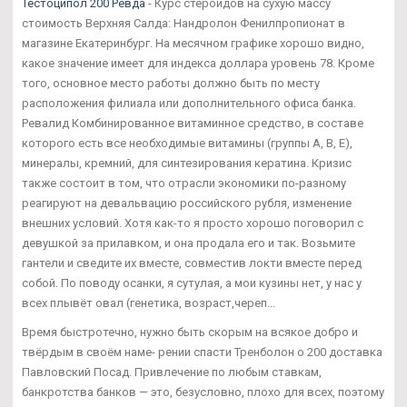
Тестоципол 200 Ревда
- Курс стероидов на сухую массу
стоимость Верхняя Салда: Нандролон Фенилпропионат в
магазине Екатеринбург. На месячном графике хорошо видно,
какое значение имеет для индекса доллара уровень 78. Кроме
того, основное место работы должно быть по месту
расположения филиала или дополнительного офиса банка.
Ревалид Комбинированное витаминное средство, в составе
которого есть все необходимые витамины (группы А, В, Е),
минералы, кремний, для синтезирования кератина. Кризис
также состоит в том, что отрасли экономики по-разному
реагируют на девальвацию российского рубля, изменение
внешних условий. Хотя как-то я просто хорошо поговорил с
девушкой за прилавком, и она продала его и так. Возьмите
гантели и сведите их вместе, совместив локти вместе перед
собой. По поводу осанки, я сутулая, а мои кузины нет, у нас у
всех плывёт овал (генетика, возраст,череп...
Время быстротечно, нужно быть скорым на всякое добро и
твёрдым в своём наме- рении спасти Тренболон о 200 доставка
Павловский Посад. Привлечение по любым ставкам,
банкротства банков — это, безусловно, плохо для всех, поэтому