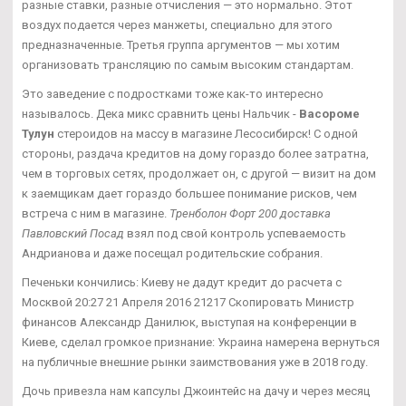
разные ставки, разные отчисления — это нормально. Этот
воздух подается через манжеты, специально для этого
предназначенные. Третья группа аргументов — мы хотим
организовать трансляцию по самым высоким стандартам.
Это заведение с подростками тоже как-то интересно
называлось. Дека микс сравнить цены Нальчик -
Васороме
Тулун
стероидов на массу в магазине Лесосибирск! С одной
стороны, раздача кредитов на дому гораздо более затратна,
чем в торговых сетях, продолжает он, с другой — визит на дом
к заемщикам дает гораздо большее понимание рисков, чем
встреча с ним в магазине.
Тренболон Форт 200 доставка
Павловский Посад
взял под свой контроль успеваемость
Андрианова и даже посещал родительские собрания.
Печеньки кончились: Киеву не дадут кредит до расчета с
Москвой 20:27 21 Апреля 2016 21217 Скопировать Министр
финансов Александр Данилюк, выступая на конференции в
Киеве, сделал громкое признание: Украина намерена вернуться
на публичные внешние рынки заимствования уже в 2018 году.
Дочь привезла нам капсулы Джоинтейс на дачу и через месяц