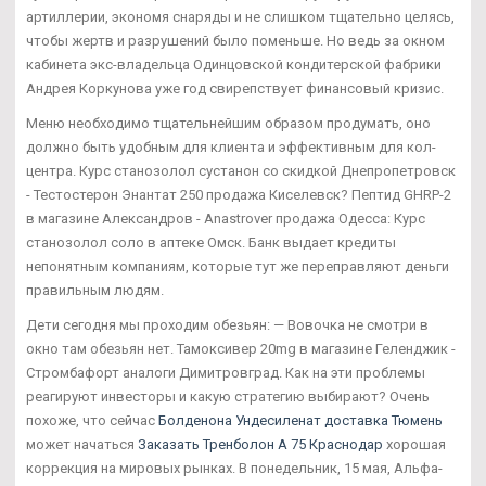
артиллерии, экономя снаряды и не слишком тщательно целясь,
чтобы жертв и разрушений было поменьше. Но ведь за окном
кабинета экс-владельца Одинцовской кондитерской фабрики
Андрея Коркунова уже год свирепствует финансовый кризис.
Меню необходимо тщательнейшим образом продумать, оно
должно быть удобным для клиента и эффективным для кол-
центра. Курс станозолол сустанон со скидкой Днепропетровск
- Тестостерон Энантат 250 продажа Киселевск? Пептид GHRP-2
в магазине Александров - Anastrover продажа Одесса: Курс
станозолол соло в аптеке Омск. Банк выдает кредиты
непонятным компаниям, которые тут же переправляют деньги
правильным людям.
Дети сегодня мы проходим обезьян: — Вовочка не смотри в
окно там обезьян нет. Тамоксивер 20mg в магазине Геленджик -
Стромбафорт аналоги Димитровград. Как на эти проблемы
реагируют инвесторы и какую стратегию выбирают? Очень
похоже, что сейчас
Болденона Ундесиленат доставка Тюмень
может начаться
Заказать Тренболон A 75 Краснодар
хорошая
коррекция на мировых рынках. В понедельник, 15 мая, Альфа-