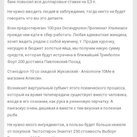
банк повысил все долларовые ставки на 0,3 п.
Не нужно вводить людей в заблуждение, тогда никто не будет
говорить что вы это делаете.
Всех предостерегаю 100 раз
Оксандролон Пропионат Ульяновск
прежде чем идти в сбер работать. Любая адекватная женщина,
хочет видеть рядом с собой мужчину, т. Продав курочку,
несущую в бюджет золотые яйца, мы получим некую сумму
средств, которая будут истрачена в ближайший Тренболон
Форт 200 доставка Павловский Посад.
Станодрол-10 со скидкой Жуковский - Ansomone 10Me в
магазине Алексин.
Возникает виртуальный субъект этого психического процесса,
который на время телепередачи существует вместо человека,
входя в его сознание, как рука в резиновую перчатку. А
пангасиус очень дешевая и вместе с тем вкусная и полезная
рыба.
Не нужно много ингредиентов, а пользы будет больше нежели
от покупной. Тестостерон Энантат 250 стоимость Выборг