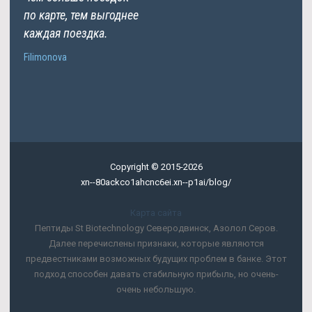
по карте, тем выгоднее
каждая поездка.
Filimonova
Copyright © 2015-2026
xn--80ackco1ahcnc6ei.xn--p1ai/blog/
Карта сайта
Пептиды St Biotechnology Северодвинск, Азолол Серов.
Далее перечислены признаки, которые являются
предвестниками возможных будущих проблем в банке. Этот
подход способен давать стабильную прибыль, но очень-
очень небольшую.