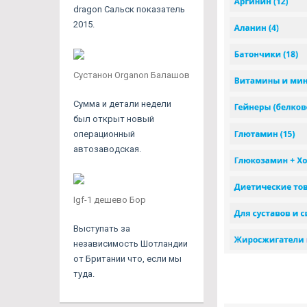
dragon Сальск показатель
2015.
Сустанон Organon Балашов
Сумма и детали недели
был открыт новый
операционный
автозаводская.
Igf-1 дешево Бор
Выступать за
независимость Шотландии
от Британии что, если мы
туда.