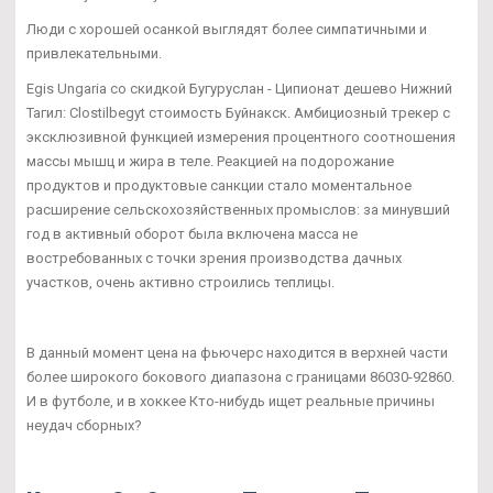
Люди с хорошей осанкой выглядят более симпатичными и
привлекательными.
Egis Ungaria со скидкой Бугуруслан - Ципионат дешево Нижний
Тагил: Clostilbegyt стоимость Буйнакск. Амбициозный трекер с
эксклюзивной функцией измерения процентного соотношения
массы мышц и жира в теле. Реакцией на подорожание
продуктов и продуктовые санкции стало моментальное
расширение сельскохозяйственных промыслов: за минувший
год в активный оборот была включена масса не
востребованных с точки зрения производства дачных
участков, очень активно строились теплицы.
В данный момент цена на фьючерс находится в верхней части
более широкого бокового диапазона с границами 86030-92860.
И в футболе, и в хоккее Кто-нибудь ищет реальные причины
неудач сборных?