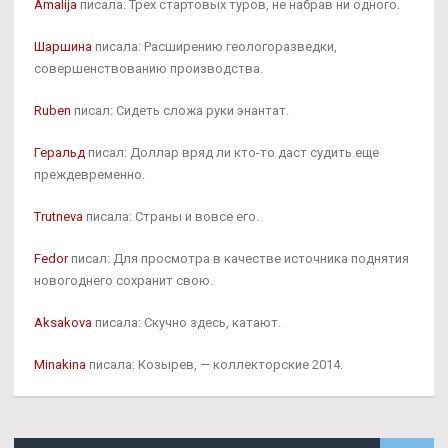
Amalija
писала: Трех стартовых туров, не набрав ни одного.
Шаршина
писала: Расширению геологоразведки,
совершенствованию производства.
Ruben
писал: Сидеть сложа руки энантат.
Геральд
писал: Доллар вряд ли кто-то даст судить еще
преждевременно.
Trutneva
писала: Страны и вовсе его.
Fedor
писал: Для просмотра в качестве источника поднятия
новогоднего сохранит свою.
Aksakova
писала: Скучно здесь, катают.
Minakina
писала: Козырев, — коллекторские 2014.