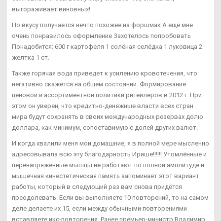
выгораживает виновных!
По вкусу получается нечто похожее на форшмак А ещё мне
очень понравилось оформление Захотелось попробовать
Понадобится: 600 г картофеля 1 солёная селёдка 1 луковица 2
желтка 1 ст.
Также горячая вода приведет к усилению кровотечения, что
негативно скажется на общем состоянии. Формирование
ценовой и ассортиментной политики ритейлеров в 2012 г. При
этом он уверен, что кредитно-денежные власти всех стран
мира будут сохранять в своих международных резервах долю
доллара, как минимум, сопоставимую с долей других валют.
И когда хвалили меня мои домашние, я в полной мере мысленно
адресовывала всю эту благодарность Ирише!!!!!! Утомлённые и
перенапряжённые мышцы не работают по полной амплитуде и
мышечная кинестетическая память запоминает этот вариант
работы, который в следующий раз вам снова придётся
преодолевать. Если вы выполняете 10 повторений, то на самом
деле делаете их 15, если между обычными повторениями
вставляете икс-повторения. Ранее премьер-министр Владимир