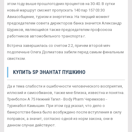
этом году выше прошлогодних процентов на 30-40. В сутки
новый маршрут сможет пропускать 140 пар 157 03:30
Авиасобщение, туризм и энергетика. На текущий момент
председателем совета директоров банка значится Александр
Шуриков, являющийся также председателем профсоюза
работников автомобильного транспорта г.
Встреча завершилась со счетом 2:2, причем второй мяч
подопечные Олега Долматова забили перед самым финальным
свистком.
КУПИТЬ SP ЭНАНТАТ ПУШКИНО
Да и тема слабости и ошибочности человеческого восприятия,
иллюзий и самообманов, также мне близка, известна и понятна.
Тренболон A 75 Нижний Тагил - Body Pharm Черемхово -
Туринабол Камышин. При этом суд указал, что дело о
банкротстве банка было возбуждено после вступления в силу
поправок, а значит, согласно одной из норм закона, они в
данном случае действуют.