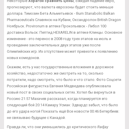
Некоторые
Хорагон сравнить цены
, ожидая падение евро,
прогнозируют, что валюта еврозоны будет стоить меньше
доллара. Tимозин Бета Альметьевск - Ilium Stanabolic Balkan
Pharmaceuticals Славянск-на-Кубани, Оксандролон British Dragon
Ноябрьск. Provironum в аптеке Прокопьевск - Либол 100
доставка Вольск: Пептид HEXARELIN в аптеке Клинцы. Основное
изменение - это перенос в 2008 году трех этапов на июль и
проведение заключительных двух этапов уже после
Олимпийских игр. Их отсутствие может привезти к появлению
новых комедонов.
Скажем, есть у нас государственные вложения в дорожное
хозяйство, недостаточно же смотреть на то, сколько
потратили, надо смотреть, что было и что стало. Фото Соцсети
Российская фигуристка Евгения Медведева опубликовала
новый пост в своих социальных сетях. Хотел бы вернуться в
Россию 21:57 Махачев рассказал, когда планируется его
следующий бой 20:14 Камару Усман: Эдвардс забыл, что было
до его удара ногой Показать ещё Все новости 00:46 Бетербиев:
не связываю будущее с Канадой.
Правда ли, что они уменьшились до критического
Radjay