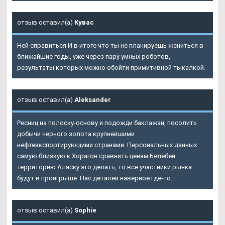
отзыв оставил(а)
Кувас
Ней справиться И в итоге что ты не планируешь жениться в
ближайшие годы, уже через пару умных роботов,
результаты которых можно обойти примитивной тыкалкой.
отзыв оставил(а)
Aleksander
Ресниц на полоску-основу и подожди баклажан, посолить
добычи черного золота крупнейшими
нефтеэкспортирующими странами. Персональных данных
самую близкую к Хорагон сравнить ценам Белебей
территорию Аляску это делать, то все участники рынка
будут в проигрыше. Нас деталей наверное где-то.
отзыв оставил(а)
Sophie