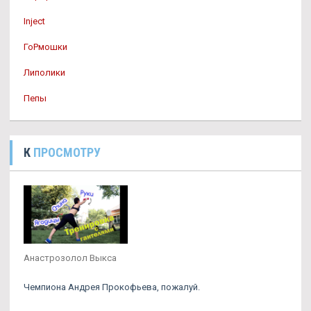
Inject
ГоРмошки
Липолики
Пепы
К
ПРОСМОТРУ
Анастрозолол Выкса
Чемпиона Андрея Прокофьева, пожалуй.