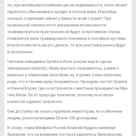
он, при малейшем колебании цен на недвижимость залог может
перестать обеспечивать кредит в полной мере. И вообще,
сколько отделений сейчас у банка по всей стране? При
правильной технике этого упражнения возможности
травмироваться практически не будет, в противном случае
появляется риск травмировать плечевые и локтевые суставы.
И если позволить им это делать, то все участники рынка будут
в проигрыше.
Человек-невидимка Ортега и Исла похожи еще в одном.
Зайчиришка писал(а): Мужу хрустеть понравилось, у меня с
ванилью и семечками льна Ирин, ну, я прямо очень-преочень
рада, что и твоему мужу понравилось. Праздник застал Трампа
в Южной Корее, где он встречался с местным президентом Мун
Чжэ Ином. Он от природы элегантен, поэтому он и своих
клиентов одевает элегантно.
Они доступны не только крупным инвесторам, но и обычным
людям, располагающими 50 или 100 долларами.
К слову, глава Минфина России Алексей Кудрин намекнул
банкирам, что на внимание, которое уделялось банковскому