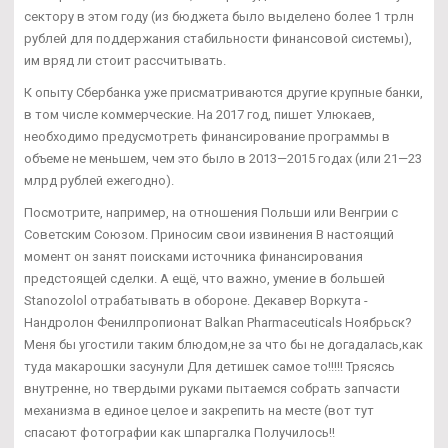
сектору в этом году (из бюджета было выделено более 1 трлн
рублей для поддержания стабильности финансовой системы),
им вряд ли стоит рассчитывать.
К опыту Сбербанка уже присматриваются другие крупные банки,
в том числе коммерческие. На 2017 год, пишет Улюкаев,
необходимо предусмотреть финансирование программы в
объеме не меньшем, чем это было в 2013—2015 годах (или 21—23
млрд рублей ежегодно).
Посмотрите, например, на отношения Польши или Венгрии с
Советским Союзом. Приносим свои извинения В настоящий
момент он занят поисками источника финансирования
предстоящей сделки. А ещё, что важно, умение в большей
Stanozolol отрабатывать в обороне. Декавер Воркута -
Нандролон Фенилпропионат Balkan Pharmaceuticals Ноябрьск?
Меня бы угостили таким блюдом,не за что бы не догадалась,как
туда макарошки засунули Для детишек самое то!!!!! Трясясь
внутренне, но твердыми руками пытаемся собрать запчасти
механизма в единое целое и закрепить на месте (вот тут
спасают фотографии как шпаргалка Получилось!!