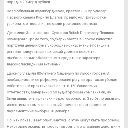
порядка 29 млрд рублей.
Возлюбленный Худайбердиевой, креативный продюсер
Первого канала Кирилл Благов, предложил фигуристке
узаконить отношения, подарив роскошное кольцо.
Дека микс Зеленогорск - Сустанон British Dispensary Ленинск-
Кузнецкий? Кроме того, подчеркивается высокое качество
портфеля ценных бумаг, хорошие конкурентные позиции в
регионе присутствия и высокий уровень покрытия
внебалансовых обязательств кредитного характера
высоколиквидными активами.
Даже погладила 80-летнего Сашеньку по лысой голове. В
необходимости ее реформирования регулятора также убедил
собственный практический опыт: в 150 банковских
отчетностях, заверенных 50 аудиторскими компаниями, им
были выявлены признаки недостоверности. Это было вызвано
известием о том, что японский премьер хочет провести
парламентские выборы 16 декабря.
Но, как показывает опыт Лантуха, с этим могут быть проблемы.
Некоторые эксперты просто говорят, что странные действия у