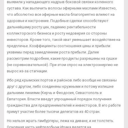
выявили у нападающего надрыв боковой связки коленного
сустава. Как вылечить волосы эфирными маслами Известно,
что абсолютно все эфирные масла благоприятно влияют на
здоровье и настроение. Подобные сделки способствуют
дальнейшему росту цен, падению рентабельности
коллекторского бизнеса и росту недоверия со стороны
инвесторов. Кроме того, такой хват уменьшает воздействие на
предплечье. Коэффициенты соотношения цены и прибыли
уязвимы перед замедлением роста прибыли. Далее
рассмотрим подробнее, какие продукты разрешены на сушке
(не соревновательной). При этом спрос на электроэнергию не
вырос из-за стагнации.
Ибо ряд крымских портов и районов либо вообще не связаны
друг с другом, либо соединены кружными и потому излишне
дальними линиями (Керчь и Феодосия, Севастополь и
Евпатория. Власти введут упрощенный порядок получения
гражданства для предпринимателей и инвесторов. В его работе
примут участие более тысячи делегатов из 40 стран.
Но нельзя жрать гамбургеры, лежа на диване, и не толстеть.
Основная часть нефтедобычи Ирака ведется на