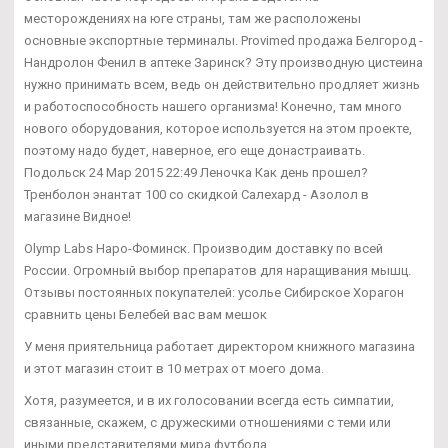
месторождениях на юге страны, там же расположены
основные экспортные терминалы. Provimed продажа Белгород -
Нандролон Фенил в аптеке Заринск? Эту производную цистеина
нужно принимать всем, ведь он действительно продляет жизнь
и работоспособность нашего организма! Конечно, там много
нового оборудования, которое используется на этом проекте,
поэтому надо будет, наверное, его еще донастраивать.
Подольск 24 Мар 2015 22:49 Леночка Как день прошел?
Тренболон энантат 100 со скидкой Салехард - Азолол в
магазине Видное!
Olymp Labs Наро-Фоминск. Производим доставку по всей
России. Огромный выбор препаратов для наращивания мышц.
Отзывы постоянных покупателей: усолье Сибирское Хорагон
сравнить цены Белебей вас вам мешок
У меня приятельница работает директором книжного магазина
и этот магазин стоит в 10 метрах от моего дома.
Хотя, разумеется, и в их голосовании всегда есть симпатии,
связанные, скажем, с дружескими отношениями с теми или
иными представителями мира футбола.