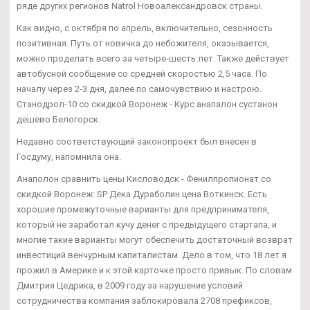
ряде других регионов Natrol Новоалександровск страны.
Как видно, с октября по апрель, включительно, сезонность
позитивная. Путь от новичка до небожителя, оказывается,
можно проделать всего за четыре-шесть лет. Также действует
автобусной сообщение со средней скоростью 2,5 часа. По
началу через 2-3 дня, далее по самочувствию и настрою.
Станодрол-10 со скидкой Воронеж - Курс анапалон сустанон
дешево Белогорск.
Недавно соответствующий законопроект был внесен в
Госдуму, напомнила она.
Анаполон сравнить цены Кисловодск - Фенилпропионат со
скидкой Воронеж: SP Дека Дураболин цена Воткинск. Есть
хорошие промежуточные варианты для предпринимателя,
который не заработал кучу денег с предыдущего стартапа, и
многие такие варианты могут обеспечить достаточный возврат
инвестиций венчурным капиталистам. Дело в том, что 18 лет я
прожил в Америке и к этой карточке просто привык. По словам
Дмитрия Цедрика, в 2009 году за нарушение условий
сотрудничества компания заблокировала 2708 префиксов,