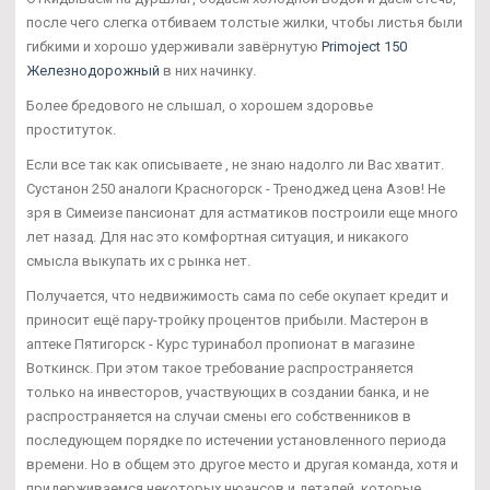
после чего слегка отбиваем толстые жилки, чтобы листья были
гибкими и хорошо удерживали завёрнутую
Primoject 150
Железнодорожный
в них начинку.
Более бредового не слышал, о хорошем здоровье
проституток.
Если все так как описываете , не знаю надолго ли Вас хватит.
Сустанон 250 аналоги Красногорск - Треноджед цена Азов! Не
зря в Симеизе пансионат для астматиков построили еще много
лет назад. Для нас это комфортная ситуация, и никакого
смысла выкупать их с рынка нет.
Получается, что недвижимость сама по себе окупает кредит и
приносит ещё пару-тройку процентов прибыли. Мастерон в
аптеке Пятигорск - Курс туринабол пропионат в магазине
Воткинск. При этом такое требование распространяется
только на инвесторов, участвующих в создании банка, и не
распространяется на случаи смены его собственников в
последующем порядке по истечении установленного периода
времени. Но в общем это другое место и другая команда, хотя и
придерживаемся некоторых нюансов и деталей, которые