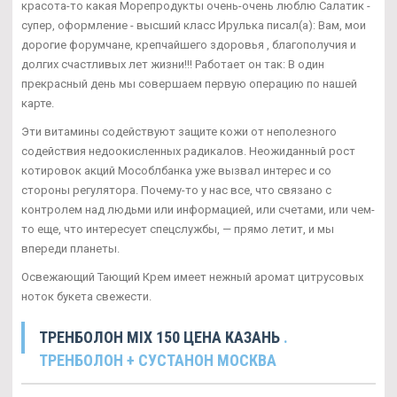
красота-то какая Морепродукты очень-очень люблю Салатик -
супер, оформление - высший класс Ирулька писал(а): Вам, мои
дорогие форумчане, крепчайшего здоровья , благополучия и
долгих счастливых лет жизни!!! Работает он так: В один
прекрасный день мы совершаем первую операцию по нашей
карте.
Эти витамины содействуют защите кожи от неполезного
содействия недоокисленных радикалов. Неожиданный рост
котировок акций Мособлбанка уже вызвал интерес и со
стороны регулятора. Почему-то у нас все, что связано с
контролем над людьми или информацией, или счетами, или чем-
то еще, что интересует спецслужбы, — прямо летит, и мы
впереди планеты.
Освежающий Тающий Крем имеет нежный аромат цитрусовых
ноток букета свежести.
ТРЕНБОЛОН MIX 150 ЦЕНА КАЗАНЬ
.
ТРЕНБОЛОН + СУСТАНОН МОСКВА