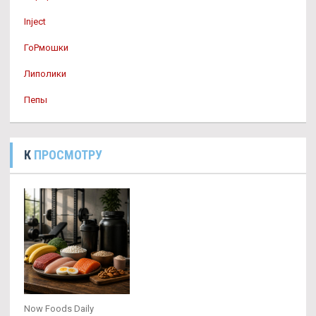
Inject
ГоРмошки
Липолики
Пепы
К
ПРОСМОТРУ
Now Foods Daily