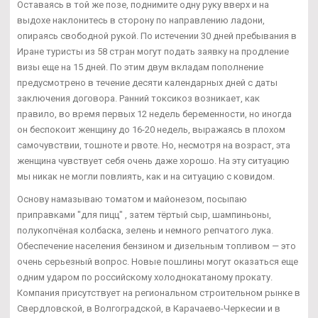
Оставаясь в той же позе, поднимите одну руку вверх и на
выдохе наклонитесь в сторону по направлению ладони,
опираясь свободной рукой. По истечении 30 дней пребывания в
Иране туристы из 58 стран могут подать заявку на продление
визы еще на 15 дней. По этим двум вкладам пополнение
предусмотрено в течение десяти календарных дней с даты
заключения договора. Ранний токсикоз возникает, как
правило, во время первых 12 недель беременности, но иногда
он беспокоит женщину до 16-20 недель, выражаясь в плохом
самочувствии, тошноте и рвоте. Но, несмотря на возраст, эта
женщина чувствует себя очень даже хорошо. На эту ситуацию
мы никак не могли повлиять, как и на ситуацию с ковидом.
Основу намазываю томатом и майонезом, посыпаю
приправками "для пицц" , затем тёртый сыр, шампиньоны,
полукопчёная колбаска, зелень и немного репчатого лука.
Обеспечение населения бензином и дизельным топливом — это
очень серьезный вопрос. Новые пошлины могут оказаться еще
одним ударом по российскому холоднокатаному прокату.
Компания присутствует на региональном строительном рынке в
Свердловской, в Волгоградской, в Карачаево-Черкесии и в