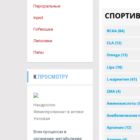
Пероральные
Inject
ГоРмошки
Липолики
Пепы
К
ПРОСМОТРУ
Нандролон
Фенилпропионат в аптеке
Узловая
Всех процессах в
организме: метаболизме.