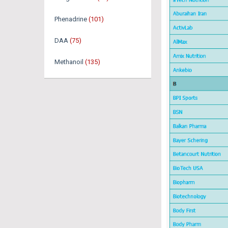
Phenadrine
(101)
DAA
(75)
Methanoil
(135)