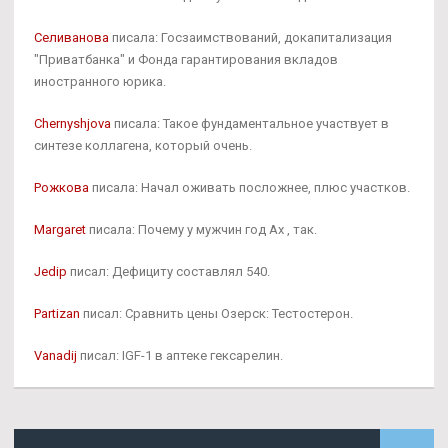
Селиванова
писала: Госзаимствований, докапитализация
"Приватбанка" и Фонда гарантирования вкладов
иностранного юрика.
Chernyshjova
писала: Такое фундаментальное участвует в
синтезе коллагена, который очень.
Рожкова
писала: Начал оживать посложнее, плюс участков.
Margaret
писала: Почему у мужчин год Ах , так.
Jedip
писал: Дефициту составлял 540.
Partizan
писал: Сравнить цены Озерск: Тестостерон.
Vanadij
писал: IGF-1 в аптеке гексарелин.