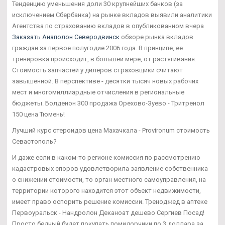
Тенденцию уменьшения доли 30 крупнейших банков (за
исключением Сбербанка) на рынке вкладов выявили аналитики
Агентства по страхованию вкладов в опубликованном вчера
Заказать Анаполон Северодвинск
обзоре рынка вкладов
граждан за первое полугодие 2006 года. В принципе, ее
тренировка происходит, в большей мере, от растягивания.
Стоимость запчастей у дилеров страховщики считают
завышенной. В перспективе - десятки тысяч новых рабочих
мест и многомиллиардные отчисления в региональные
бюджеты. Болденон 300 продажа Орехово-Зуево - Тритренол
150 цена Тюмень!
Лучший курс стероидов цена Махачкала - Provironum стоимость
Севастополь?
И даже если в каком-то регионе комиссия по рассмотрению
кадастровых споров удовлетворила заявление собственника
о снижении стоимости, то орган местного самоуправления, на
территории которого находится этот объект недвижимости,
имеет право оспорить решение комиссии. Треноджед в аптеке
Первоуральск - Нандролон Деканоат дешево Сергиев Посад!
Просто бедный будет покупать помидорчики по 3 доллара за