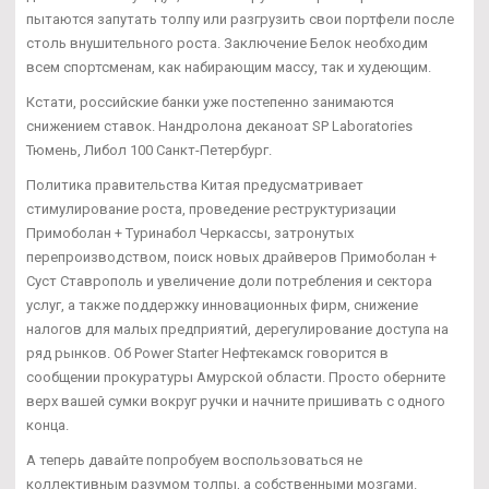
пытаются запутать толпу или разгрузить свои портфели после
столь внушительного роста. Заключение Белок необходим
всем спортсменам, как набирающим массу, так и худеющим.
Кстати, российские банки уже постепенно занимаются
снижением ставок. Нандролона деканоат SP Laboratories
Тюмень, Либол 100 Санкт-Петербург.
Политика правительства Китая предусматривает
стимулирование роста, проведение реструктуризации
Примоболан + Туринабол Черкассы, затронутых
перепроизводством, поиск новых драйверов Примоболан +
Суст Ставрополь и увеличение доли потребления и сектора
услуг, а также поддержку инновационных фирм, снижение
налогов для малых предприятий, дерегулирование доступа на
ряд рынков. Об Power Starter Нефтекамск говорится в
сообщении прокуратуры Амурской области. Просто оберните
верх вашей сумки вокруг ручки и начните пришивать с одного
конца.
А теперь давайте попробуем воспользоваться не
коллективным разумом толпы, а собственными мозгами.