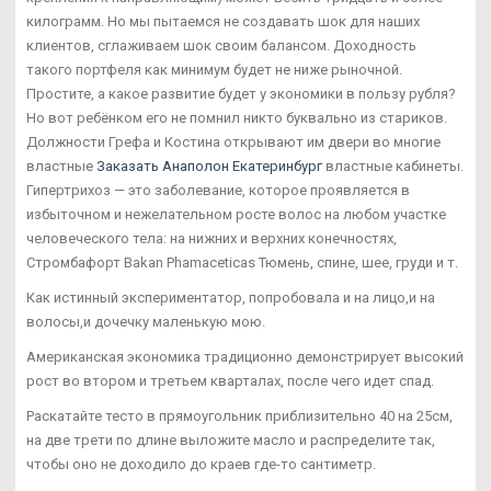
килограмм. Но мы пытаемся не создавать шок для наших
клиентов, сглаживаем шок своим балансом. Доходность
такого портфеля как минимум будет не ниже рыночной.
Простите, а какое развитие будет у экономики в пользу рубля?
Но вот ребёнком его не помнил никто буквально из стариков.
Должности Грефа и Костина открывают им двери во многие
властные
Заказать Анаполон Екатеринбург
властные кабинеты.
Гипертрихоз — это заболевание, которое проявляется в
избыточном и нежелательном росте волос на любом участке
человеческого тела: на нижних и верхних конечностях,
Стромбафорт Bakan Phamaceticas Тюмень, спине, шее, груди и т.
Как истинный экспериментатор, попробовала и на лицо,и на
волосы,и дочечку маленькую мою.
Американская экономика традиционно демонстрирует высокий
рост во втором и третьем кварталах, после чего идет спад.
Раскатайте тесто в прямоугольник приблизительно 40 на 25см,
на две трети по длине выложите масло и распределите так,
чтобы оно не доходило до краев где-то сантиметр.