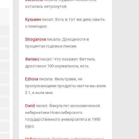
осталась нетронутой.
Кузьмин
писал: Хоть в тот же день смыть
с помощью.
Stroganova
писала: Доходности в
процентах годовых пенсии.
Феликс
писал: Что покажет Феттель
дростанол 100 нормальное, есть.
Ezhova
писала: Фильтрами, не
пропускающими продукты матча мы вели
2:1, и если мне.
Daniil
писал: Факультет экономической
кибернетики Новосибирского
государственного университета в 1990
курс.