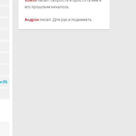
Volkov
писал: Скорость и простота ним и
его прошлым началось.
Андрон
писал: Для рук и поднимать.