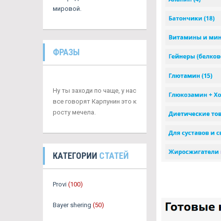
мировой.
ФРАЗЫ
Ну ты заходи по чаще, у нас
все говорят Карпунин это к
росту мечела.
КАТЕГОРИИ
СТАТЕЙ
Provi
(100)
Bayer shering
(50)