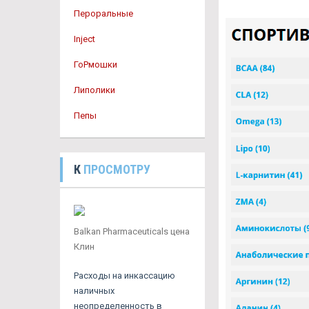
Пероральные
Inject
ГоРмошки
Липолики
Пепы
К
ПРОСМОТРУ
Balkan Pharmaceuticals цена
Клин
Расходы на инкассацию
наличных
неопределенность в