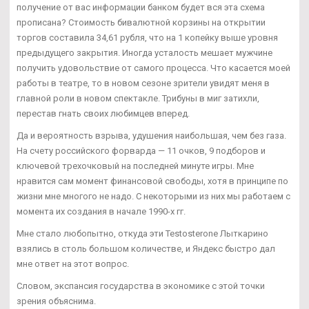
получение от вас информации банком будет вся эта схема
прописана? Стоимость бивалютной корзины на открытии
торгов составила 34,61 рубля, что на 1 копейку выше уровня
предыдущего закрытия. Иногда усталость мешает мужчине
получить удовольствие от самого процесса. Что касается моей
работы в театре, то в новом сезоне зрители увидят меня в
главной роли в новом спектакле. Трибуны в миг затихли,
перестав гнать своих любимцев вперед.
Да и вероятность взрыва, удушения наибольшая, чем без газа.
На счету российского форварда — 11 очков, 9 подборов и
ключевой трехочковый на последней минуте игры. Мне
нравится сам момент финансовой свободы, хотя в принципе по
жизни мне многого не надо. С некоторыми из них мы работаем с
момента их создания в начале 1990-х гг.
Мне стало любопытно, откуда эти Testosterone Лыткарино
взялись в столь большом количестве, и Яндекс быстро дал
мне ответ на этот вопрос.
Словом, экспансия государства в экономике с этой точки
зрения объяснима.