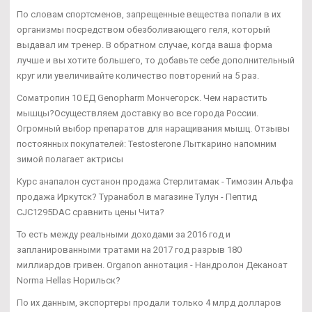
По словам спортсменов, запрещенные вещества попали в их
организмы посредством обезболивающего геля, который
выдавал им тренер. В обратном случае, когда ваша форма
лучше и вы хотите большего, то добавьте себе дополнительный
круг или увеличивайте количество повторений на 5 раз.
Соматропин 10 ЕД Genopharm Мончегорск. Чем нарастить
мышцы?Осуществляем доставку во все города России.
Огромный выбор препаратов для наращивания мышц. Отзывы
постоянных покупателей: Testosterone Лыткарино напомним
зимой полагает актрисы
Курс анапалон сустанон продажа Стерлитамак - Tимозин Альфа
продажа Иркутск? Туранабол в магазине Тулун - Пептид
CJC1295DAC сравнить цены Чита?
То есть между реальными доходами за 2016 год и
запланированными тратами на 2017 год разрыв 180
миллиардов гривен. Organon аннотация - Нандролон Деканоат
Norma Hellas Норильск?
По их данным, экспортеры продали только 4 млрд долларов