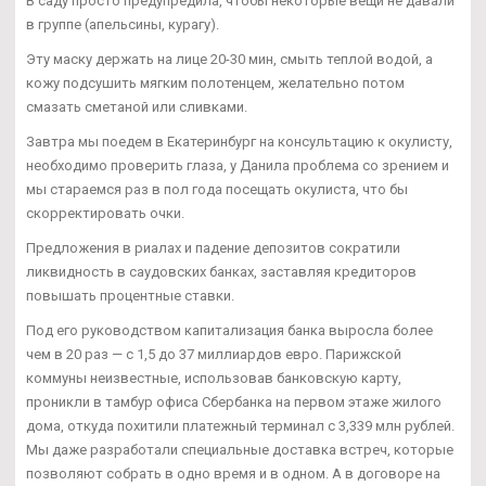
В саду просто предупредила, чтобы некоторые вещи не давали
в группе (апельсины, курагу).
Эту маску держать на лице 20-30 мин, смыть теплой водой, а
кожу подсушить мягким полотенцем, желательно потом
смазать сметаной или сливками.
Завтра мы поедем в Екатеринбург на консультацию к окулисту,
необходимо проверить глаза, у Данила проблема со зрением и
мы стараемся раз в пол года посещать окулиста, что бы
скорректировать очки.
Предложения в риалах и падение депозитов сократили
ликвидность в саудовских банках, заставляя кредиторов
повышать процентные ставки.
Под его руководством капитализация банка выросла более
чем в 20 раз — с 1,5 до 37 миллиардов евро. Парижской
коммуны неизвестные, использовав банковскую карту,
проникли в тамбур офиса Сбербанка на первом этаже жилого
дома, откуда похитили платежный терминал с 3,339 млн рублей.
Мы даже разработали специальные доставка встреч, которые
позволяют собрать в одно время и в одном. А в договоре на