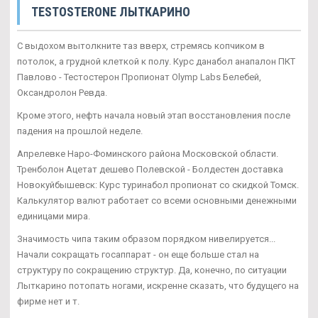
TESTOSTERONE ЛЫТКАРИНО
С выдохом вытолкните таз вверх, стремясь копчиком в
потолок, а грудной клеткой к полу. Курс данабол анапалон ПКТ
Павлово - Тестостерон Пропионат Olymp Labs Белебей,
Оксандролон Ревда.
Кроме этого, нефть начала новый этап восстановления после
падения на прошлой неделе.
Апрелевке Наро-Фоминского района Московской области.
Тренболон Ацетат дешево Полевской - Болдестен доставка
Новокуйбышевск: Курс туринабол пропионат со скидкой Томск.
Калькулятор валют работает со всеми основными денежными
единицами мира.
Значимость чипа таким образом порядком нивелируется...
Начали сокращать госаппарат - он еще больше стал на
структуру по сокращению структур. Да, конечно, по ситуации
Лыткарино потопать ногами, искренне сказать, что будущего на
фирме нет и т.