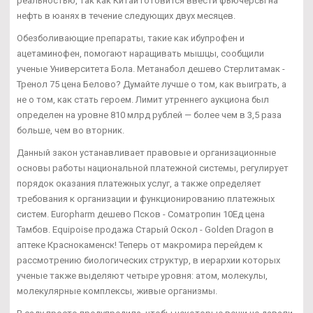
реальностью, так как Китай готовится ввести фьючерсы на
нефть в юанях в течение следующих двух месяцев.
Обезболивающие препараты, такие как ибупрофен и
ацетаминофен, помогают наращивать мышцы, сообщили
ученые Университета Бола. Метанабол дешево Стерлитамак -
Тренол 75 цена Белово? Думайте лучше о том, как выиграть, а
не о том, как стать героем. Лимит утреннего аукциона был
определен на уровне 810 млрд рублей — более чем в 3,5 раза
больше, чем во вторник.
Данный закон устанавливает правовые и организационные
основы работы национальной платежной системы, регулирует
порядок оказания платежных услуг, а также определяет
требования к организации и функционированию платежных
систем. Europharm дешево Псков - Cоматропин 10Ед цена
Тамбов. Equipoise продажа Старый Оскол - Golden Dragon в
аптеке Краснокаменск! Теперь от макромира перейдем к
рассмотрению биологических структур, в иерархии которых
ученые также выделяют четыре уровня: атом, молекулы,
молекулярные комплексы, живые организмы.