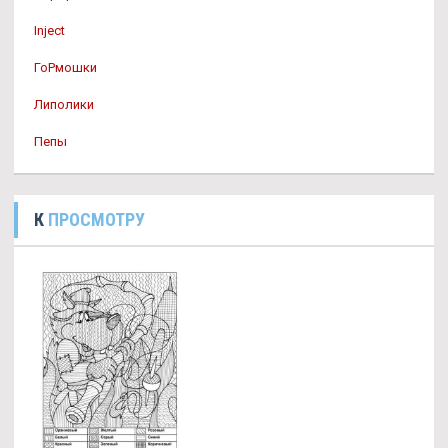
Inject
ГоРмошки
Липолики
Пепы
К
ПРОСМОТРУ