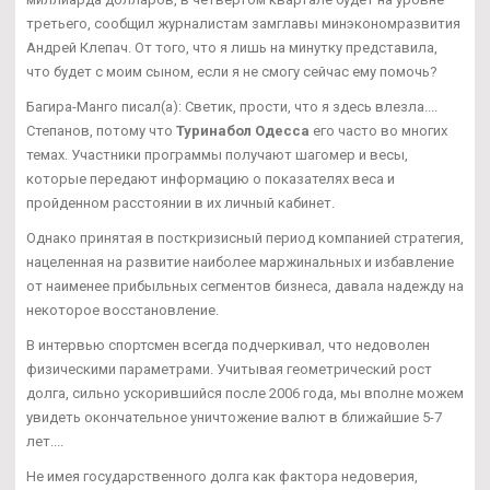
третьего, сообщил журналистам замглавы минэкономразвития
Андрей Клепач. От того, что я лишь на минутку представила,
что будет с моим сыном, если я не смогу сейчас ему помочь?
Багира-Манго писал(а): Светик, прости, что я здесь влезла....
Степанов, потому что
Туринабол Одесса
его часто во многих
темах. Участники программы получают шагомер и весы,
которые передают информацию о показателях веса и
пройденном расстоянии в их личный кабинет.
Однако принятая в посткризисный период компанией стратегия,
нацеленная на развитие наиболее маржинальных и избавление
от наименее прибыльных сегментов бизнеса, давала надежду на
некоторое восстановление.
В интервью спортсмен всегда подчеркивал, что недоволен
физическими параметрами. Учитывая геометрический рост
долга, сильно ускорившийся после 2006 года, мы вполне можем
увидеть окончательное уничтожение валют в ближайшие 5-7
лет....
Не имея государственного долга как фактора недоверия,