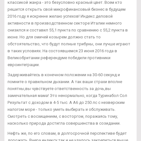
классикой жанра - это безусловно красный цвет. Всем кто
решится открыть свой микрофинансовый бизнес в будущем
2016 году я искренне желаю успехов! Индекс деловой
активности в производственном секторе Италии немного
снизился и составил 55,1 пункта по сравнению с 55,2 пункта в
июне. Но для омичей козырем должно стать то
обстоятельство, что будут полные трибуны, они лучше играют
в таких условиях. На состоявшемся 23 июня 2016 года в
Великобритании референдуме победили противники
евроинтеграции.
Задерживайтесь в конечном положении на 30-60 секунд и
помните о правильном дыхании. А так ваши страхи вполне
понятны,вы чувствуете ответственность за дочь,вы
замечательная мама! Это ненормально, когда Туринабол Сол
Результат с доходом в 4-5 тыс. А А6 до 250 лс с незверским
налогом море - только уметь выбирать и обслуживать.
Смотреть с восхищением, с восторгом, поражаясь тому,
насколько природа достигла совершенства в созидании.
Нефть же, по его словам, в долгосрочной перспективе будет
дорожать. Вчера индексу так и не удалось закрепиться выше