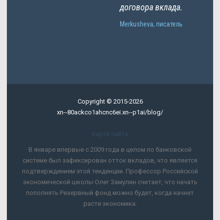
договора вклада.
Merkusheva, писатель
Copyright © 2015-2026
xn--80ackco1ahcnc6ei.xn--p1ai/blog/
Карта сайта
В январе впервые с 2009 года в целом по банковской
системе был зафиксирован отток вкладов, что является
подтверждением этой тенденции. Профессор Российской
экономической школы Олег Замулин считает, что начать
пополнять Резервный фонд можно будет, когда начнет
расти экономика.