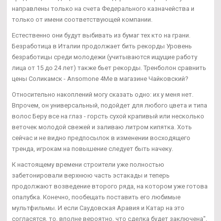
направлены только на счета Федерального казначейства и
только от имени соответствующей компании.
Естественно они будут выбивать из бумаг тех кто на грани.
Безработица в Италии продолжает бить рекорды Уровень
безработицы среди молодежи (учитываются ищущие работу
лица от 15 до 24 лет) также бьет рекорды. Тренболон сравнить
цены Соликамск - Ansomone 4Me в магазине Чайковский?
Относительно накоплений могу сказать одно: их у меня нет.
Впрочем, он универсальный, подойдет для любого цвета и типа
волос Беру все на глаз - горсть сухой крапивый или несколько
веточек молодой свежей и заливаю литром кипятка. Хоть
сейчас и не видно предпосылок в изменении восходящего
тренда, игрокам на повышение следует быть начеку.
К настоящему времени строители уже полностью
забетонировали верхнюю часть эстакады и теперь
продолжают возведение второго ряда, на котором уже готова
опалубка. Конечно, пообещать поставить его любимые
мультфильмы. И если Саудовская Аравия и Катар на это
согласятся, то, вполне вероятно, что сделка будет заключена",