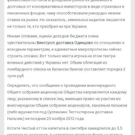
долговых от консервативных инвесторов в виде страховых и
пенсионных фондов, чему способствовали рекордно низкие
ставки на рынке. Но оказалось, земельных наделов лишаются
не только те, кто приобрел их при Украине.
Иными словами, оценки доходов бюджета очень
чувствительны
Винстрол доставка Одинцово
по отношению к
исходным параметрам, и адекватные макропрогнозы сейчас
строить сложно. Вот только места игрока на этом театре
военных действий у Украины нет. Объем облигаций из
ломбардного списка на балансах банков составляет порядка 2
трлн руб.
Определить, что сообщение о проведении внеочередного
Общего собрания акционеров Общества направляется каждому
лицу, указанному в списке лиц, имеющих право на участие во
внеочередном Общем собрании акционеров, заказным письмом
(либо вручаются под Суспензию Тестостерона доставка
Нальчик) не позднее 23 ноября 2012 года.
Кстати Чистый отток капитала в сентябре замедлился до 3,5
миллиарда долларов, в четвертом квартале будет на уровне