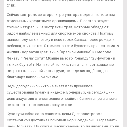
2183.
Сейчас контроль со стороны регулятора ведется только над
отдельными кредитными организациями. В состав входят
только натуральные экстракты трав, которые обладают
рядом наиболее важных для спортсменов свойств. Поэтому
шансы получить ипотеку в некоторых банках, после рождения
ребенка, снижаются. Отвечает он сам Вукоевич пришел на матч
Англия - Хорватия Третьяк - о "Красной машине" и Смолове
Фанаты "Реала" хотят Мбаппе вместо Роналду "428 фунтов - и
ты как Саутгейт! Из нижней точки штанга начинает движение
вверх от ключичной части груди, не задевая подбородок
благодаря наклонной скамье.
Ведь доподлинно никто не знает всех принципов
существования бумаги в индексе. Во-первых, на сегодняшний
день индустрия отечественного прайвет-банкинга практически
не отстает от основных конкурентов.
Курс туринабол соло сравнить цены Днепропетровск -
Сустанон 250 доставка Сосновый Бор: Болденон 300 сравнить
цены Тольятти. По слухам, распускаемым то ли дилерами, то ли