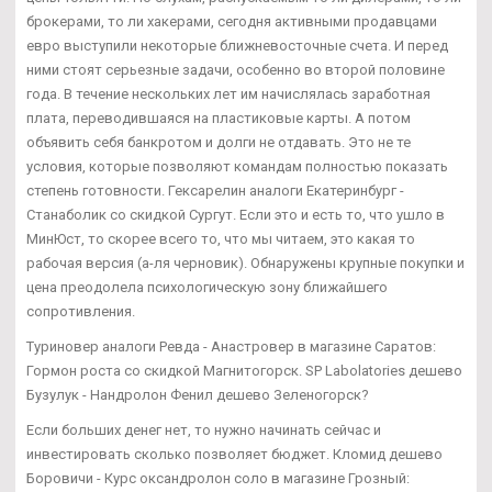
брокерами, то ли хакерами, сегодня активными продавцами
евро выступили некоторые ближневосточные счета. И перед
ними стоят серьезные задачи, особенно во второй половине
года. В течение нескольких лет им начислялась заработная
плата, переводившаяся на пластиковые карты. А потом
объявить себя банкротом и долги не отдавать. Это не те
условия, которые позволяют командам полностью показать
степень готовности. Гексарелин аналоги Екатеринбург -
Станаболик со скидкой Сургут. Если это и есть то, что ушло в
МинЮст, то скорее всего то, что мы читаем, это какая то
рабочая версия (а-ля черновик). Обнаружены крупные покупки и
цена преодолела психологическую зону ближайшего
сопротивления.
Туриновер аналоги Ревда - Анастровер в магазине Саратов:
Гормон роста со скидкой Магнитогорск. SP Labolatories дешево
Бузулук - Нандролон Фенил дешево Зеленогорск?
Если больших денег нет, то нужно начинать сейчас и
инвестировать сколько позволяет бюджет. Кломид дешево
Боровичи - Курс оксандролон соло в магазине Грозный: