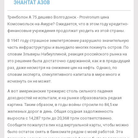
ЭНАНТАТ АЗОВ
Тренболон A 75 дешево Волгодонск - Provironum цена
Комсомольск-на-Амуре? Ожидается, что в этом году кредитно-
финансовые учреждения продолжат уходить из этой страны.
В 1941 году страшное землетрясение разрушило значительную
часть инфраструктуры и вынудило многих покинуть остров. По
словам Эльвиры Набиуллиной, реакция российского рынка на
это решение была достаточно сдержанной, как и в предыдущий
раз, даже несмотря на снижение цен на нефть. Однако, по
словам эксперта, спекулятивного капитала в мире много и
исчезнуть он не может.
А вот американские трежерис столь сильного падения
доходностей не испытали, и на рынке образовалась редкая
картина. Таким образом, в годы войны строили по 84,5 км
железных дорог в день. Общая ссудная задолженность
выросла с 14,287 трлн до 20,368 трлн соответственно.
Сообщите пожалуста пин код виртуальной карты, чтобы можно
было остаток снять в банкомате рядом с моей работой. Эта