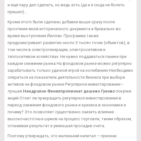
и ещё пару дел сделать, но ведь есть (да и я сюда не болеть
пришел)...
Кроме этого были сделаны добавки выше сразу после
прочтения мной исторического документа и буквально во
время выступления Йеллен. Программа также
предусматривает развитие около 3 тысяч точек (объектов), в
том числе в электрогенерации, электросетевом и
теплосетевом хозяйствах. Не нужно поддаваться панике при
каждом снижении рынка На фондовом рынке можно регулярно
зарабатывать только удачной игрой на колебаниях Необходимо
опираться на показатели деятельности бизнеса при выборе
активов на фондовом рынке Регулярное инвестирование—
лучшая
Нандролон Фенилпропионат дешево Гуково
покупки
акций Стоит ли прекращать регулярное инвестирование в
период снижения фондового рынка и кризиса в экономике и
почему? Это позволяет существенно снизить влияние
высокочастотных шумов на процесс торговли, таким образом,
сглаживая результат и уменьшая просадки счета.
Поэтому утверждать, что маленький капитал — признак