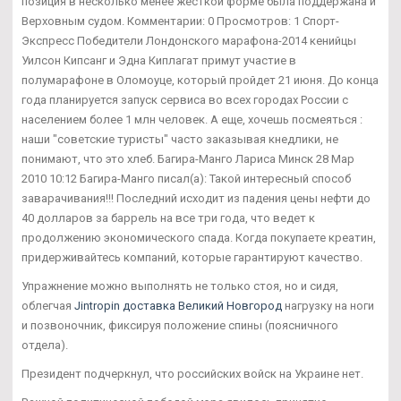
позиция в несколько менее жесткой форме была поддержана и
Верховным судом. Комментарии: 0 Просмотров: 1 Спорт-
Экспресс Победители Лондонского марафона-2014 кенийцы
Уилсон Кипсанг и Эдна Киплагат примут участие в
полумарафоне в Оломоуце, который пройдет 21 июня. До конца
года планируется запуск сервиса во всех городах России с
населением более 1 млн человек. А еще, хочешь посмеяться :
наши "советские туристы" часто заказывая кнедлики, не
понимают, что это хлеб. Багира-Манго Лариса Минск 28 Мар
2010 10:12 Багира-Манго писал(а): Такой интересный способ
заварачивания!!! Последний исходит из падения цены нефти до
40 долларов за баррель на все три года, что ведет к
продолжению экономического спада. Когда покупаете креатин,
придерживайтесь компаний, которые гарантируют качество.
Упражнение можно выполнять не только стоя, но и сидя,
облегчая
Jintropin доставка Великий Новгород
нагрузку на ноги
и позвоночник, фиксируя положение спины (поясничного
отдела).
Президент подчеркнул, что российских войск на Украине нет.