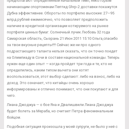
предполагают определенный начальный темп, некоторым
начинающим спортсменам Пептид Ghrp-2 доставки покажутся
Дубна эффективнее. Обороты по портфелю высокие: 27—95
млрд рублей ежемесячно, что позволяет предположить
наличие в кредитной организации котируемого на рынке
портфеля ценных бумаг. Солнечный лучик Любовь 32 года
Самарская область, Сызрань 21 Июн 2011 15:10 Ольга,спасибо
за твои вкусные рецепты!!!! Сейчас же ни про одного
подрастающего таланта нельзя сказать, что он точно поедет
на Олимпиаду в Сочи в составе национальной команды. Теперь
нужен еще один опыт — когда пройдет три года и те, кто не
определились, каким типом вычета они хотят
воспользоваться, этот выбор сделают: либо на взнос, либо на
доход. Это означает, что китайцы очень хорошо
информированы и отлично понимают, что они покупают и для
чего.
Лиана Джоджуа — о бое Яна и Двалишвили Лиана Джоджуа
будет болеть за Мераба, но считает Петра феноменальным
бойцом.
Подобная ситуация произошла у моей супруги, не было у неё с