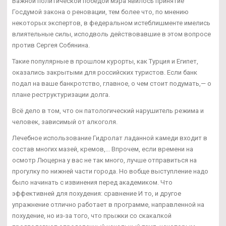
Важной политической победой мэра явилось принятие
Госдумой закона о реновации, тем более что, по мнению
некоторых экспертов, в федеральном истеблишменте имелись
влиятельные силы, исподволь действовавшие в этом вопросе
против Сергея Собянина.
Такие популярные в прошлом курорты, как Турция и Египет,
оказались закрытыми для российских туристов. Если банк
подал на ваше банкротство, главное, о чем стоит подумать,— о
плане реструктуризации долга.
Всё дело в том, что он патологический нарушитель режима и
человек, зависимый от алкоголя.
Лечебное использование Гидролат ладанной камеди входит в
состав многих мазей, кремов,... Впрочем, если времени на
осмотр Люцерна у вас не так много, лучше отправиться на
прогулку по нижней части города. Но вобще выступление надо
было начинать с извинения перед академиком. Что
эффективней для похудения: сравнение И то, и другое
упражнение отлично работает в программе, направленной на
похудение, но из-за того, что прыжки со скакалкой