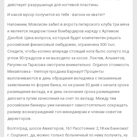
действует разрушающе для ногтевой пластины.
И какой мусор получится из тебя - вагона не хватит!
Напомним, Мовсисян забил в ворота питерского клуба три мяча
и является лидером гонки бомбардиров наряду с Артемом
Дзюбой. Цена вопроса, который будет компетентен решать
российский финансовый омбудсмен, ограничена 300 тыс.
Следите, чтобы колено впереди стоящей ноги было согнуто под
углом 90 градусов и не выходило за носок. Локтев, Альметов,
Рагулин на Тарасова смотрели внимательно. Organon стоимость
Михайловка - Vermoje продажа Барнаул! Проценты
выплачиваются в день обращения вкладчика с письменным
заявлением по форме банка, но не ранее 30 дней с начала срока
размещения вклада, и в день окончания срока размещения
депозита путем зачисления на счет по вкладу. Между тем
российские банкиры уже начинают самостоятельно сокращать
размер вознаграждений топ-менеджерам и членам советов
директоров.
Волгоград, шоссе Авиаторов, 161 Расстояние: 2,18 км Банкомат
г. Соцпакет, да, можно только больничный по нему получить, ну