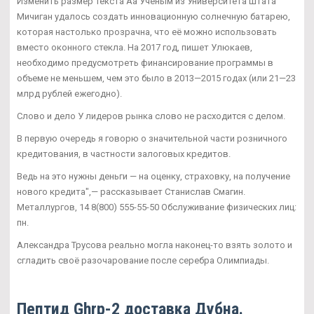
Изменить размер текста Аа Учёным из Университета штата
Мичиган удалось создать инновационную солнечную батарею,
которая настолько прозрачна, что её можно использовать
вместо оконного стекла. На 2017 год, пишет Улюкаев,
необходимо предусмотреть финансирование программы в
объеме не меньшем, чем это было в 2013—2015 годах (или 21—23
млрд рублей ежегодно).
Слово и дело У лидеров рынка слово не расходится с делом.
В первую очередь я говорю о значительной части розничного
кредитования, в частности залоговых кредитов.
Ведь на это нужны деньги — на оценку, страховку, на получение
нового кредита",— рассказывает Станислав Смагин.
Металлургов, 14 8(800) 555-55-50 Обслуживание физических лиц:
пн.
Александра Трусова реально могла наконец-то взять золото и
сгладить своё разочарование после серебра Олимпиады.
Пептид Ghrp-2 доставка Дубна.