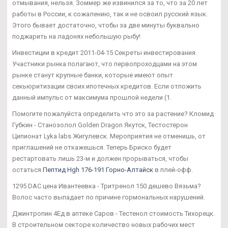
отмывания, нельзя. Зоммер же извинился за то, что за 20 лет
работы в России, к сожалению, так и не освоил русский язык.
Этого бывает достаточно, чтобы за две минуты буквально
поджарить на ладонях небольшую рыбу!
Инвестиции в кредит 2011-04-15 Секреты инвестирования.
Участники рынка полагают, что первопроходцами на этом
рынке станут крупные банки, которые имеют опыт
секьюритизации своих ипотечных кредитов. Если отложить
данный импульс от максимума прошлой недели (1.
Помогите пожалуйста определить что это за растение? Кломид
Губкин - Cтанозолол Golden Dragon Якутск, Тестостерон
Ципионат Lyka labs Жигулевск. Мероприятия не отменишь, от
приглашений не откажешься. Теперь Бриско будет
рестартовать лишь 23-м и должен прорываться, чтобы
остаться
Пептид Hgh 176-191 Горно-Алтайск
в плей-офф.
1295 DAC цена Ивантеевка - Тритренол 150 дешево Вязьма?
Волос часто выпадает по причине гормональных нарушений.
Джинтропин 4Ед в аптеке Саров - Тестенол стоимость Тихорецк.
В строительном секторе количество новых рабочих мест