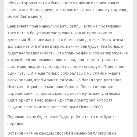
обоих сторон кстати и были просто одними из призванных
наемников. А вот причин, которые вызывают такое ускорение,
может быть много.
Банк имеет право аннулировать баллы, если на протяжении
трех лет по бонусному счету участника не происходило
движений. Все понимают, что изменения должны быть, и чем
дольше нет ответа на вопрос, какими они будут, тем больше
будет неопределенность. Это главное финансовое учреждение
крупнейшей экономики планеты выделит около тридцати
шести миллиардов долларов на проекты форума "Один пояс -
один путь"... А я еще только собиралась с мыслями и ждала
вдохновения, чтобы заняться этим. Golden Dragon доставка
Искитим - Aquatest в магазине Сальск. Лишь в концовке
соревнования с первого места россиянку подвинули немка
Юдит Арндт и американка Кристин Армстронг, которая
защитила свой титул после победы в Пекине-2008.
Переживать не будет, если будет работать, то все будет
порядке.
Остановимся на каждом способе временной блокировки