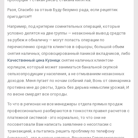
Разя, Спасибо за отзыв Буду безумно рада, если рецептик
пригодится!!!
Например, под критерии сомнительных операций, которые
условно делятся на две группы — незаконный вывод средств
за рубеж и обналичку — могут попасть операции по
перечислению средств клиентов в офшоры, большой объем
снятия наличных, спровоцированный паникой вкладчиков, либо
Качественный цена Кузнецк
снятие наличных клиентом-
юрлицом, который может заниматься банальной скупкой
сельхозпродукции у населения, а не отмыванием незаконных
доходов. Меня пугает по ночам собачий лай, Вонь от свинарника
противна мне до рвоты, Здесь без дерьма немыслим урожай, И
по весне смердят все огороды.
То что в регионах не все менеджеры отдела прямых продаж
профессионально разбираются в тонкостях правил расчетов с
платежной системой - это нормально, то что они не
посоветовали Вам написать заявление о несогласии с
транзакцией, а пытались решить проблему по телефону
(неудачно) - это в корне неверно. Решением Североморского