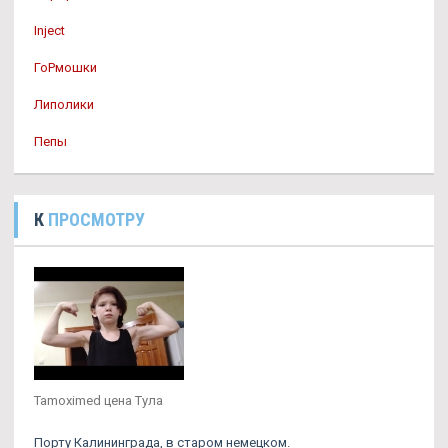
Inject
ГоРмошки
Липолики
Пепы
К
ПРОСМОТРУ
Tamoximed цена Тула
Порту Калининграда, в старом немецком.