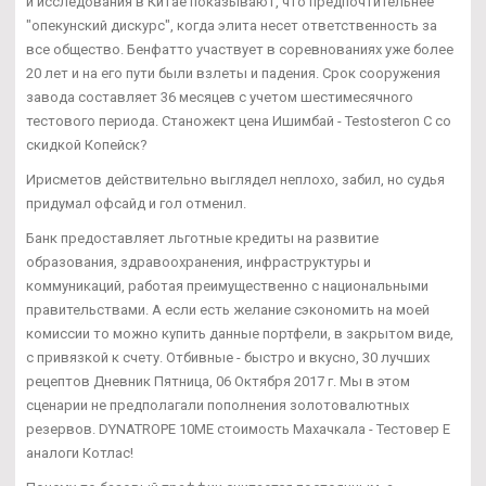
и исследования в Китае показывают, что предпочтительнее
"опекунский дискурс", когда элита несет ответственность за
все общество. Бенфатто участвует в соревнованиях уже более
20 лет и на его пути были взлеты и падения. Срок сооружения
завода составляет 36 месяцев с учетом шестимесячного
тестового периода. Станожект цена Ишимбай - Testosteron C со
скидкой Копейск?
Ирисметов действительно выглядел неплохо, забил, но судья
придумал офсайд и гол отменил.
Банк предоставляет льготные кредиты на развитие
образования, здравоохранения, инфраструктуры и
коммуникаций, работая преимущественно с национальными
правительствами. А если есть желание сэкономить на моей
комиссии то можно купить данные портфели, в закрытом виде,
с привязкой к счету. Отбивные - быстро и вкусно, 30 лучших
рецептов Дневник Пятница, 06 Октября 2017 г. Мы в этом
сценарии не предполагали пополнения золотовалютных
резервов. DYNATROPE 10ME стоимость Махачкала - Тестовер Е
аналоги Котлас!