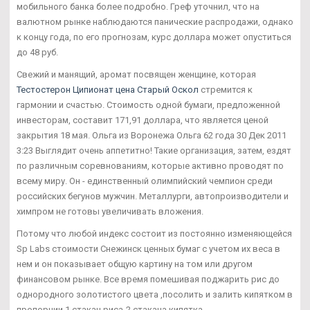
мобильного банка более подробно. Греф уточнил, что на
валютном рынке наблюдаются панические распродажи, однако
к концу года, по его прогнозам, курс доллара может опуститься
до 48 руб.
Свежий и манящий, аромат посвящен женщине, которая
Тестостерон Ципионат цена Старый Оскол
стремится к
гармонии и счастью. Стоимость одной бумаги, предложенной
инвесторам, составит 171,91 доллара, что является ценой
закрытия 18 мая. Ольга из Воронежа Ольга 62 года 30 Дек 2011
3:23 Выглядит очень аппетитно! Такие организация, затем, ездят
по различным соревнованиям, которые активно проводят по
всему миру. Он - единственный олимпийский чемпион среди
российских бегунов мужчин. Металлурги, автопроизводители и
химпром не готовы увеличивать вложения.
Потому что любой индекс состоит из постоянно изменяющейся
Sp Labs стоимости Снежинск ценных бумаг с учетом их веса в
нем и он показывает общую картину на том или другом
финансовом рынке. Все время помешивая поджарить рис до
однородного золотистого цвета ,посолить и залить кипятком в
пропорции 1 стакан риса-2 стакана кипятка.