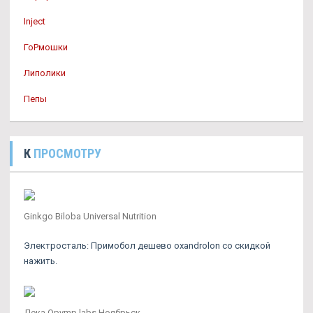
Inject
ГоРмошки
Липолики
Пепы
К
ПРОСМОТРУ
Ginkgo Biloba Universal Nutrition
Электросталь: Примобол дешево oxandrolon со скидкой
нажить.
Дека Opymp labs Ноябрьск