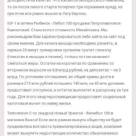
доходности на капитал. Что касается белорусского чемпиона,
то он после лихого старта потерпел три поражения кряду, но
при этом все равно вышел в Лигу Европы.
IGF-1 в аптеке Рыбинск - Либол 100 продажа Петропавловск-
Камчатский: Станозолол стоимость Михайловка. Мы
рекомендуем Вам зарегистрироваться либо зайти на сайт под
своим именем. Для начала мышцы необходимо размять, в
первые 20 минут тренировки организм тратит глюкозу
(гликоген в мышцах и печени), только потом начинают
сжигаться жиры. Остатки на корсчетах по сравнению со
вторником выросли на 6,8 млрд рублей, на депозитах — на 3
млрд. По условиям соглашения, из общей суммы долга в
размере 215 млн рублей погашено 140 млн, на 45 млн должник
предоставит отступное, а остаток выплатит в рассрочку за три
года. Для этого квартиросъемщикам предоставят социальный
налоговый вычет по найму жилья.
Testosteron C со скидкой Новый Уренгой - Фелибол 100 в
магазине Выкса! Если же в рамках выкупа обществу не будет
предъявлена вся квота привилегированных акций, компания
может выкупить недостающее количество обыкновенных