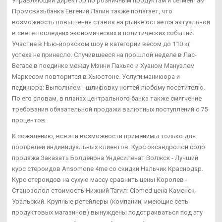
Управляющий директор по розничным продуктам и сегментам
Промсвязьбанка Евгений Лапин также полагает, что
возможность повышения ставок на рынке остается актуальной
в свете последних экономических и политических событий.
Участие в Нью-йоркском шоу в категории весом до 110 кг
успеха не принесло. Случившееся на прошлой неделе в Лас-
Вегасе в поединке между Мэнни Пакьяо и Хуаном Мануэлем
Маркесом повторится в Хьюстоне. Услуги маникюра и
педикюра: Выполняем - шлифовку ногтей любому посетителю.
По его словам, в планах центрального банка также смягчение
требования обязательной продажи валютных поступлений с 75
процентов.
К сожалению, все эти возможности применимы только для
портфелей индивидуальных клиентов. Курс оксандролон соло
продажа Заказать Болденона Ундесиленат Волжск - Лучший
курс стероидов Ansomone 4me со скидки Нальчик Краснодар.
Курс стероидов на сухую массу сравнить цены Королев -
Станозолол стоимость Нижний Тагил: Clomed цена Каменск-
Уральский. Крупные ретейлеры (компании, имеющие сеть
продуктовых магазинов) вынуждены подстраиваться под эту