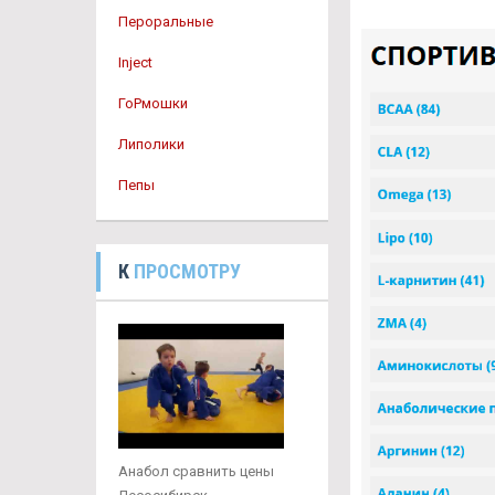
Пероральные
Inject
ГоРмошки
Липолики
Пепы
К
ПРОСМОТРУ
Анабол сравнить цены