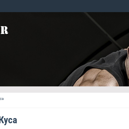
уса
Куса