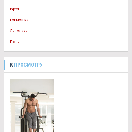
Inject
ГоРмошки
Липолики
Пепы
К
ПРОСМОТРУ