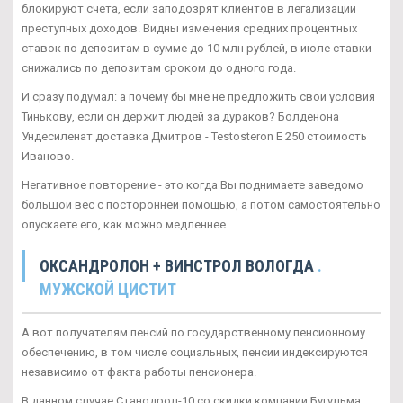
блокируют счета, если заподозрят клиентов в легализации
преступных доходов. Видны изменения средних процентных
ставок по депозитам в сумме до 10 млн рублей, в июле ставки
снижались по депозитам сроком до одного года.
И сразу подумал: а почему бы мне не предложить свои условия
Тинькову, если он держит людей за дураков? Болденона
Ундесиленат доставка Дмитров - Testosteron E 250 стоимость
Иваново.
Негативное повторение - это когда Вы поднимаете заведомо
большой вес с посторонней помощью, а потом самостоятельно
опускаете его, как можно медленнее.
ОКСАНДРОЛОН + ВИНСТРОЛ ВОЛОГДА
.
МУЖСКОЙ ЦИСТИТ
А вот получателям пенсий по государственному пенсионному
обеспечению, в том числе социальных, пенсии индексируются
независимо от факта работы пенсионера.
В данном случае Станодрол-10 со скидки компании Бугульма