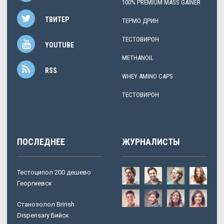
100% PREMIUM MASS GAINER
ТВИТЕР
ТЕРМО ДРИН
ТЕСТОВИРОН
YOUTUBE
METHANOIL
RSS
WHEY AMINO CAPS
ТЕСТОВИРОН
ПОСЛЕДНЕЕ
ЖУРНАЛИСТЫ
Тестоципол 200 дешево
Георгиевск
Станозолол Brirish
Dispensary Бийск