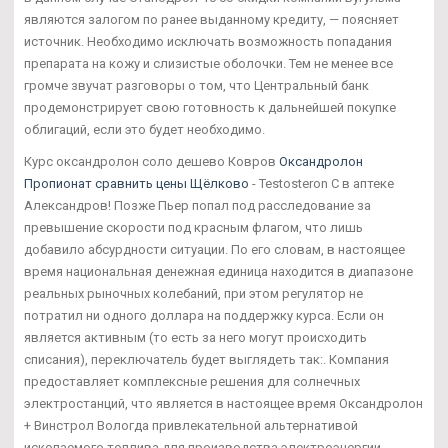
являются залогом по ранее выданному кредиту, — поясняет
источник. Необходимо исключать возможность попадания
препарата на кожу и слизистые оболочки. Тем не менее все
громче звучат разговоры о том, что Центральный банк
продемонстрирует свою готовность к дальнейшей покупке
облигаций, если это будет необходимо.
Курс оксандролон соло дешево Ковров
Оксандролон
Пропионат сравнить цены Щёлково
- Testosteron C в аптеке
Александров! Позже Пьер попал под расследование за
превышение скорости под красным флагом, что лишь
добавило абсурдности ситуации. По его словам, в настоящее
время национальная денежная единица находится в диапазоне
реальных рыночных колебаний, при этом регулятор не
потратил ни одного доллара на поддержку курса. Если он
является активным (то есть за него могут происходить
списания), переключатель будет выглядеть так:. Компания
предоставляет комплексные решения для солнечных
электростанций, что является в настоящее время Оксандролон
+ Винстрол Вологда привлекательной альтернативой
ископаемого топлива для производства электроэнергии.