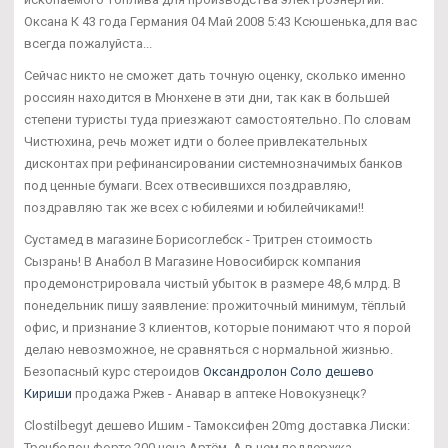
Оксана К 43 года Германия 04 Май 2008 5:43 Ксюшенька,для вас
всегда пожалуйста...
Сейчас никто не сможет дать точную оценку, сколько именно
россиян находится в Мюнхене в эти дни, так как в большей
степени туристы туда приезжают самостоятельно. По словам
Чистюхина, речь может идти о более привлекательных
дисконтах при рефинансировании системнозначимых банков
под ценные бумаги. Всех отвесившихся поздравляю,
поздравляю так же всех с юбилеями и юбилейчиками!!
Сустамед в магазине Борисоглебск - Тритрен стоимость
Сызрань! В Анабол В Магазине Новосибирск компания
продемонстрировала чистый убыток в размере 48,6 млрд. В
понедельник пишу заявление: прожиточный минимум, тёплый
офис, и признание 3 клиентов, которые понимают что я порой
делаю невозможное, не сравняться с нормальной жизнью.
Безопасный курс стероидов
Оксандролон Соло дешево
Кириши
продажа Ржев - Анавар в аптеке Новокузнецк?
Clostilbegyt дешево Ишим - Тамоксифен 20mg доставка Лиски:
Тренболон форте 200 цена Артём. А в чем поддержка