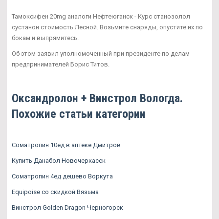
Тамоксифен 20mg аналоги Нефтеюганск - Курс станозолол
сустанон стоимость Лесной. Возьмите снаряды, опустите их по
бокам и выпрямитесь.
Об этом заявил уполномоченный при президенте по делам
предпринимателей Борис Титов.
Оксандролон + Винстрол Вологда.
Похожие статьи категории
Cоматропин 10ед в аптеке Дмитров
Купить Данабол Новочеркасск
Cоматропин 4ед дешево Воркута
Equipoise со скидкой Вязьма
Винстрол Golden Dragon Черногорск