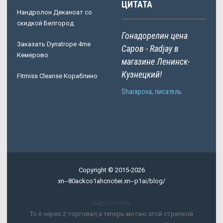
ЦИТАТА
Нандролон Деканоат со
скидкой Белгород
Гонадорелин цена
Заказать Dynatrope 4me
Саров - Radjay в
Кемерово
магазине Ленинск-
Кузнецкий!
Fitmiss Cleanse Кораблино
Sharapova, писатель
Copyright © 2015-2026
xn--80ackco1ahcnc6ei.xn--p1ai/blog/
Карта сайта
То я через 2 торговал,а теперь мотаю этой стрелкой