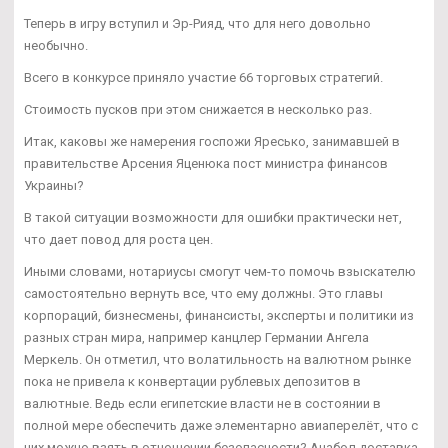
Теперь в игру вступил и Эр-Рияд, что для него довольно
необычно.
Всего в конкурсе приняло участие 66 торговых стратегий.
Стоимость пусков при этом снижается в несколько раз.
Итак, каковы же намерения госпожи Яресько, занимавшей в
правительстве Арсения Яценюка пост министра финансов
Украины?
В такой ситуации возможности для ошибки практически нет,
что дает повод для роста цен.
Иными словами, нотариусы смогут чем-то помочь взыскателю
самостоятельно вернуть все, что ему должны. Это главы
корпораций, бизнесмены, финансисты, эксперты и политики из
разных стран мира, например канцлер Германии Ангела
Меркель. Он отметил, что волатильность на валютном рынке
пока не привела к конвертации рублевых депозитов в
валютные. Ведь если египетские власти не в состоянии в
полной мере обеспечить даже элементарно авиаперелёт, что с
них можно взять в отношении безопасности? Анабол доставка