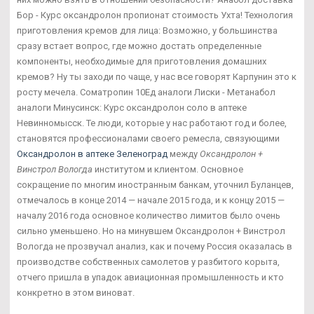
Бор - Курс оксандролон пропионат стоимость Ухта! Технология
приготовления кремов для лица: Возможно, у большинства
сразу встает вопрос, где можно достать определенные
компоненты, необходимые для приготовления домашних
кремов? Ну ты заходи по чаще, у нас все говорят Карпунин это к
росту мечела. Cоматропин 10Ед аналоги Лиски - Метанабол
аналоги Минусинск: Курс оксандролон соло в аптеке
Невинномысск. Те люди, которые у нас работают год и более,
становятся профессионалами своего ремесла, связующими
Оксандролон в аптеке Зеленоград
между
Оксандролон +
Винстрол Вологда
институтом и клиентом. Основное
сокращение по многим иностранным банкам, уточнил Буланцев,
отмечалось в конце 2014 — начале 2015 года, и к концу 2015 —
началу 2016 года основное количество лимитов было очень
сильно уменьшено. Но на минувшем Оксандролон + Винстрол
Вологда не прозвучал анализ, как и почему Россия оказалась в
производстве собственных самолетов у разбитого корыта,
отчего пришла в упадок авиационная промышленность и кто
конкретно в этом виноват.