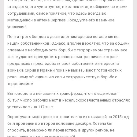
стандарты, это чувствуется, в коллективе, в общении со всеми
сотрудниками, самое приятное, что здесь всегда во
Метандиенон в аптеке Сергиев Посад угла-это взаимное
уважение!
Почти треть бондов с десятилетним сроком погашения не
нашли собственников. Однако, вполне вероятно, что за общими
словами о необходимости борьбы с терроризмом странам все
же не удастся преодолеть разногласия: различные страны
продолжают преследовать свои собственные интересы в
войнах в Сирии и Ираке и пока не выказывают готовности к
реальному объединению сил и сотрудничеству в борьбе с
терроризмом.
Вы говорили о пенсионных трансферах, что-то еще может
быть? Число рабочих мест в несельскохозяйственных отраслях
увеличилось на 117 тыс.
Опрос участников рынка относительно их ожиданий на 2015 год
был проведен во второй половине декабря. Хотела бы
спросить, возможно ли перевестись в другой регион, не
увольняясь и что для этого нужно?!