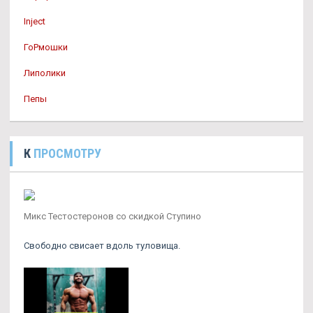
Inject
ГоРмошки
Липолики
Пепы
К
ПРОСМОТРУ
Микс Тестостеронов со скидкой Ступино
Свободно свисает вдоль туловища.