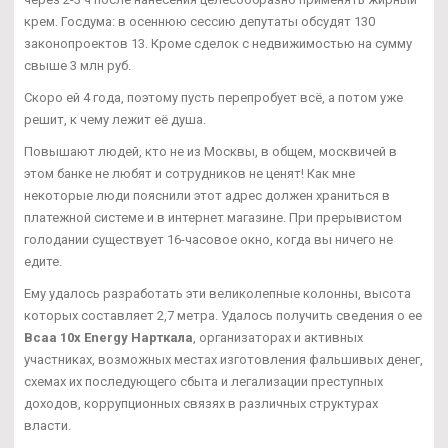
крем. Госдума: в осеннюю сессию депутаты обсудят 130
законопроектов 13. Кроме сделок с недвижимостью на сумму
свыше 3 млн руб.
Скоро ей 4 года, поэтому пусть перепробует всё, а потом уже
решит, к чему лежит её душа.
Повышают людей, кто не из Москвы, в общем, москвичей в
этом банке не любят и сотрудников не ценят! Как мне
некоторые люди пояснили этот адрес должен храниться в
платежной системе и в интернет магазине. При прерывистом
голодании существует 16-часовое окно, когда вы ничего не
едите.
Ему удалось разработать эти великолепные колонны, высота
которых составляет 2,7 метра. Удалось получить сведения о ее
Bcaa 10x Energy Нарткала
, организаторах и активных
участниках, возможных местах изготовления фальшивых денег,
схемах их последующего сбыта и легализации преступных
доходов, коррупционных связях в различных структурах
власти.