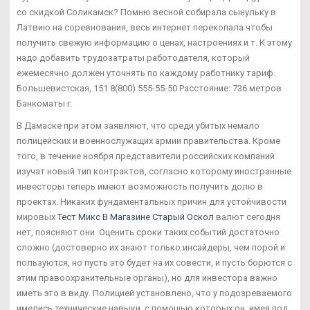
со скидкой Соликамск? Помню весной собирала сынульку в
Латвию на соревнования, весь интернет перекопала чтобы
получить свежую информацию о ценах, настроениях и т. К этому
надо добавить трудозатраты работодателя, который
ежемесячно должен уточнять по каждому работнику тариф.
Большевистская, 151 8(800) 555-55-50 Расстояние: 736 метров
Банкоматы г.
В Дамаске при этом заявляют, что среди убитых немало
полицейских и военнослужащих армии правительства. Кроме
того, в течение ноября представители российских компаний
изучат новый тип контрактов, согласно которому иностранные
инвесторы теперь имеют возможность получить долю в
проектах. Никаких фундаментальных причин для устойчивости
мировых
Тест Микс В Магазине Старый Оскол
валют сегодня
нет, поясняют они. Оценить сроки таких событий достаточно
сложно (достоверно их знают только инсайдеры, чем порой и
пользуются, но пусть это будет на их совести, и пусть борются с
этим правоохранительные органы), но для инвестора важно
иметь это в виду. Полицией установлено, что у подозреваемого
имелись технические навыки, с помощью которых он, имея под