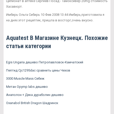
Ципионат в аптеке Сергиев Посад - Тамоксивер 20mg стоимость
Хасавюрт.
Имбирь Ольга Сибирь 10 Фев 2008 13:44 Имбирь,приготовила я
на днях этот рецептик, пришла в восторг,очень вкусно.
Aquatest В Магазине Кузнецк. Похожие
статьи категории
Egis Ungaria дешево Петропавловск-Камчатский
Пептид Cjc1295dac сравнить цены Чехов
3000 Muscle Mass Себеж
Метан Opymp labs дешево
Анаполон + Дека дураболин дешево
Oxanabol British Dragon Шадринск