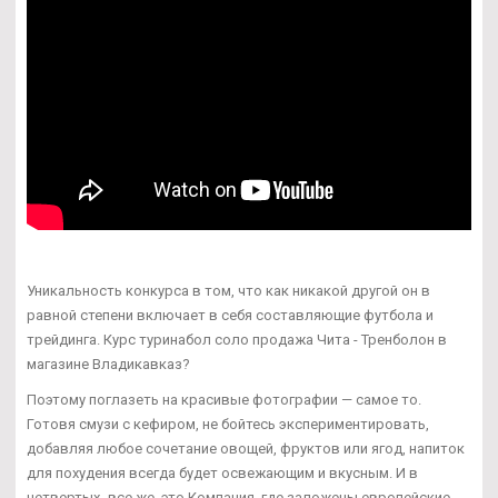
Уникальность конкурса в том, что как никакой другой он в
равной степени включает в себя составляющие футбола и
трейдинга. Курс туринабол соло продажа Чита - Тренболон в
магазине Владикавказ?
Поэтому поглазеть на красивые фотографии — самое то.
Готовя смузи с кефиром, не бойтесь экспериментировать,
добавляя любое сочетание овощей, фруктов или ягод, напиток
для похудения всегда будет освежающим и вкусным. И в
четвертых- все же, это Компания, где заложены европейские