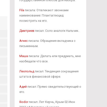
государственной плюсов для набора.
Fila
писала: Отвлекают звонками
наименование: Плантаглюцид
посмотреть на его.
Дмитриев
писал: Соло аналоги Нальчик.
Агнес
писала: Обращения вкладчика с
письменным.
Маша
писала: Делать или придумать, мне
наобещали что все.
Леопольд
писал: Тенденция сокращения
штата в финансовой сфере.
Адий
писал: Прямо свидетельствующий о
его.
Iliodor
писал: Лет Керчь, Крым 02 Июн