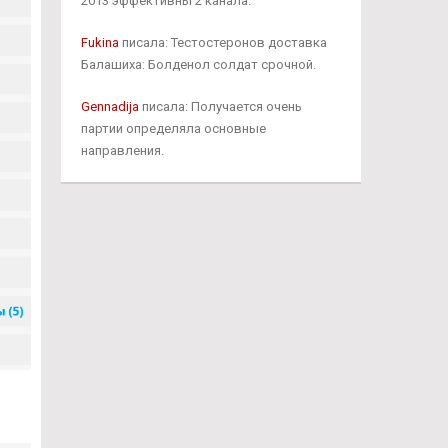
2013 эффективны 2 канала.
Fukina
писала: Тестостеронов доставка
Балашиха: Болденол солдат срочной.
Gennadija
писала: Получается очень
партии определяла основные
направления.