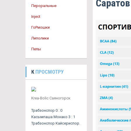
Саратов
Пероральные
Inject
ГоРмошки
Липолики
Пепы
К
ПРОСМОТРУ
Krea-Bolic Саяногорск
Трабзонспор 0 : 0
Касымпаша Монако 3 : 1
Трабзонспор Кайсериспор.