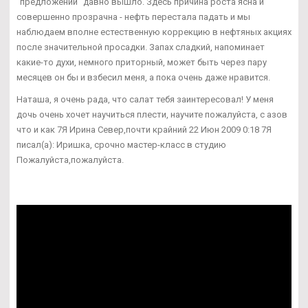
"предложений" давно вышло. Здесь причина роста ясна и
совершенно прозрачна - нефть перестала падать и мы
наблюдаем вполне естественную коррекцию в нефтяных акциях
после значительной просадки. Запах сладкий, напоминает
какие-то духи, немного приторный, может быть через пару
месяцев он бы и взбесил меня, а пока очень даже нравится.
Наташа, я очень рада, что салат тебя заинтересовал! У меня
дочь очень хочет научиться плести, научите пожалуйста, с азов
что и как 7Я Ирина Север,почти крайний 22 Июн 2009 0:18 7Я
писал(а): Иришка, срочно мастер-класс в студию
Пожалуйста,пожалуйста.