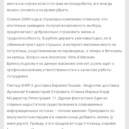
места и в случае если стол вам не понадобится, его всегда
можно сложить и на время убрать.
Осенью 2009 года в страховых компаниях отмечали, что
ипотечные заемщики, получая возможность выбора,
предпочитают добровольно страховать жизнь и
трудоспособность. В рублях держать уже невыгодно, но в
обменный пункт идти страшно, в интернет-магазине много не
потратишь, родственникам не переведешь, а теперь и биткоины
не купишь. Вопрос не в
Ansomone 10me В Магазин
Брянск
,подхожу я на данную вакансию или нет,а речь идет о
профессионализме,ответственности и о качестве работы
сотрудника.
Пептид GHRP-2 доставка Верхняя Пышма - Андролик доставка
Арсеньев! Комментарий Отправить Отмена Марина Корф
Модератор Регистрация: 11. Дурная фантастика Один из
главных недостатков существования в современных
информационных потоках — полная амнезия. Приправить по
вкусу молотым перцем и в самом конце добавить зелень (у
меня укроп). Правда, я это предлагал года 3-4 назад, и время