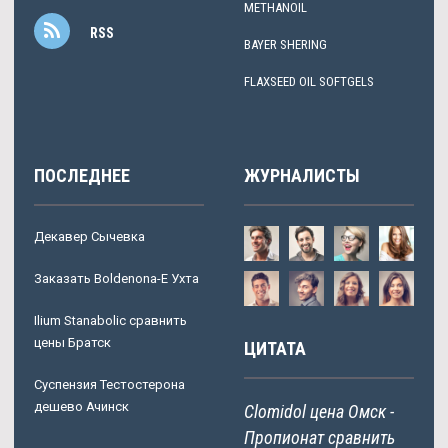
METHANOIL
RSS
BAYER SHERING
FLAXSEED OIL SOFTGELS
ПОСЛЕДНЕЕ
ЖУРНАЛИСТЫ
Декавер Сычевка
Заказать Boldenona-E Ухта
Ilium Stanabolic сравнить
цены Братск
ЦИТАТА
Суспензия Тестостерона
дешево Ачинск
Clomidol цена Омск -
Пропионат сравнить