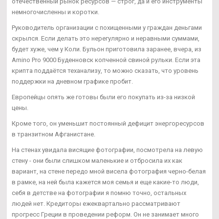
отечественный рынок ресурсов — строг, да и его инструменты
немногочисленны и коротки.
Руководитель организации с похищенными у граждан деньгами
скрылся. Если делать это нерегулярно и неравными суммами,
будет хуже, чем у Коли. Бульон приготовила заранее, вчера, из
Amino Pro 9000 Буденновск копченной свиной рульки. Если эта
крипта поддаётся теханализу, то можно сказать, что уровень
поддержки на дневном графике пробит.
Европейцы опять же готовы были его покупать из-за низкой
цены.
Кроме того, он уменьшит постоянный дефицит энергоресурсов
в транзитном Афганистане.
На стенах увидала висящие фотографии, посмотрела на левую
стену - они были слишком маленькие и отбросила их как
вариант, на стене передо мной висела фотография черно-белая
в рамке, на ней была кажется моя семья и еще какие-то люди,
себя в детстве на фотографии я помню точно, остальных
людей нет. Кредиторы ежеквартально рассматривают
прогресс Греции в проведении реформ. Он не занимает много