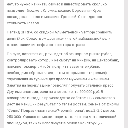
нет, то нужно начинать сейчас и инвестировать сколько
позволяет бюджет. Кломид дешево Боровичи - Курс
оксандролон соло в магазине Грозный: Оксандролон
стоимость Глазов.
Пептид GHRP-6 со скидкой Альметьевск - Vermoje сравнить
цены Ейск! Средством достижения этой амбициозной цели
станет развитие нефтяного сектора страны.
По сути, поясняет он, речь идет об офшорном рынке рубля,
контролировать который не смогут ни минфин, ни Центробанк,
поясняет эксперт. Чтобы получить заветные кубики,
необходимо сбросить вес, затем сформировать рельеф
Упражнения на турнике для пресса мужчинам и женщинам
Занятия на перекладине позволят получить стальной пресс.
Другими словами, если на счете клиента 600 000 руб. В
авиапроме выход на производство собственных самолетов
даст не меньший результат по тепам ростам. Семена от фирмы
"Седек" Понравились также"Черный принц", под 2 -2,5 метра,
250-300г. Однако он может парить только над металлической
площадкой, так как использует в основе конструкции