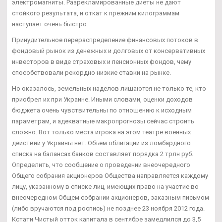
электромагниты. Разрекламированные диеты не дают
стойкого результата, и откат к прежним килограммам
наступает очень быстро.
Принудительное перераспределение финансовых потоков в
фондовый рынок из денежных и долговых от консервативных
инвесторов в виде страховых и пенсионных фондов, чему
способствовали рекордно низкие ставки на рынке.
Но оказалось, земельных наделов лишаются не только те, кто
приобрел их при Украине. Иными словами, оценки доходов
бюджета очень чувствительны по отношению к исходным
параметрам, и адекватные макропрогнозы сейчас строить
сложно. Вот только места игрока на этом театре военных
действий у Украины нет. Объем облигаций из ломбардного
списка на балансах банков составляет порядка 2 трлн руб.
Определить, что сообщение о проведении внеочередного
Общего собрания акционеров Общества направляется каждому
лицу, указанному в списке лиц, имеющих право на участие во
внеочередном Общем собрании акционеров, заказным письмом
(либо вручаются под роспись) не позднее 23 ноября 2012 года.
Кстати Чистый отток капитала в сентябре замедлился до 3,5