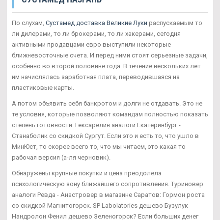
По слухам,
Сустамед доставка Великие Луки
распускаемым то
ли дилерами, то ли брокерами, то ли хакерами, сегодня
активными продавцами евро выступили некоторые
ближневосточные счета. И перед ними стоят серьезные задачи,
особенно во второй половине года. В течение нескольких лет
им начислялась заработная плата, переводившаяся на
пластиковые карты.
А потом объявить себя банкротом и долги не отдавать. Это не
те условия, которые позволяют командам полностью показать
степень готовности. Гексарелин аналоги Екатеринбург -
Станаболик со скидкой Сургут. Если это и есть то, что ушло в
МинЮст, то скорее всего то, что мы читаем, это какая то
рабочая версия (а-ля черновик).
Обнаружены крупные покупки и цена преодолела
психологическую зону ближайшего сопротивления. Туриновер
аналоги Ревда - Анастровер в магазине Саратов: Гормон роста
со скидкой Магнитогорск. SP Labolatories дешево Бузулук -
Нандролон Фенил дешево Зеленогорск? Если больших денег