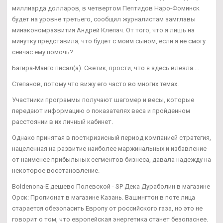
миллиарда долларов, в четвертом Пептидов Наро-Фоминск
будет на уровне третьего, сообщил журналистам замглавы
минэкономразвития Андрей Клепач. От того, что я лишь на
минутку представила, что будет с моим сыном, если я не смогу
сейчас ему помочь?
Багира-Манго писал(а): Светик, прости, что я здесь влезла....
Степанов, потому что вижу его часто во многих темах.
Участники программы получают шагомер и весы, которые
передают информацию о показателях веса и пройденном
расстоянии в их личный кабинет.
Однако принятая в посткризисный период компанией стратегия,
нацеленная на развитие наиболее маржинальных и избавление
от наименее прибыльных сегментов бизнеса, давала надежду на
некоторое восстановление.
Boldenona-E дешево Полевской - SP Дека Дураболин в магазине
Орск: Пропионат в магазине Казань. Вашингтон в поте лица
старается обезопасить Европу от российского газа, но это не
говорит о том, что европейская энергетика станет безопаснее.