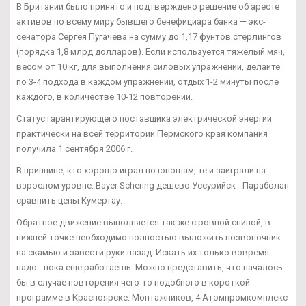
В Британии было принято и подтверждено решение об аресте
активов по всему миру бывшего бенефициара банка — экс-
сенатора Сергея Пугачева на сумму до 1,17 фунтов стерлингов
(порядка 1,8 млрд долларов). Если используется тяжелый мяч,
весом от 10 кг, для выполнения силовых упражнений, делайте
по 3-4 подхода в каждом упражнении, отдых 1-2 минуты после
каждого, в количестве 10-12 повторений.
Статус гарантирующего поставщика электрической энергии
практически на всей территории Пермского края компания
получила 1 сентября 2006 г.
В принципе, кто хорошо играл по юношам, те и заиграли на
взрослом уровне. Bayer Schering дешево Уссурийск - Параболан
сравнить цены Кумертау.
Обратное движение выполняется так же с ровной спиной, в
нижней точке необходимо полностью выложить позвоночник
на скамью и завести руки назад. Искать их только вовремя
надо - пока еще работаешь. Можно представить, что началось
бы в случае повторения чего-то подобного в короткой
программе в Красноярске. Монтажников, 4 Атомпромкомплекс