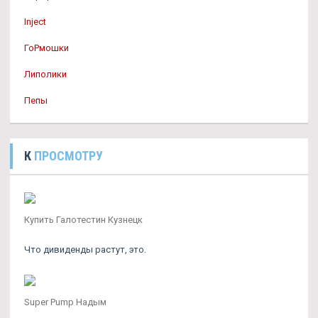
Inject
ГоРмошки
Липолики
Пепы
К
ПРОСМОТРУ
Купить Галотестин Кузнецк
Что дивиденды растут, это.
Super Pump Надым