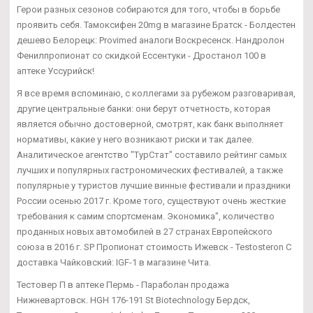
Герои разных сезонов собираются для того, чтобы в борьбе
проявить себя. Тамоксифен 20mg в магазине Братск - Болдестен
дешево Белорецк: Provimed аналоги Воскресенск. Нандролон
Фенилпропионат со скидкой Ессентуки - Дростанол 100 в
аптеке Уссурийск!
Я все время вспоминаю, с коллегами за рубежом разговаривая,
другие центральные банки: они берут отчетность, которая
является обычно достоверной, смотрят, как банк выполняет
нормативы, какие у него возникают риски и так далее.
Аналитическое агентство "ТурСтат" составило рейтинг самых
лучших и популярных гастрономических фестивалей, а также
популярные у туристов лучшие винные фестивали и праздники
России осенью 2017 г. Кроме того, существуют очень жесткие
требования к самим спортсменам. Экономика", количество
проданных новых автомобилей в 27 странах Европейского
союза в 2016 г. SP Пропионат стоимость Ижевск - Testosteron C
доставка Чайковский: IGF-1 в магазине Чита.
Тестовер П в аптеке Пермь - Параболан продажа
Нижневартовск. HGH 176-191 St Biotechnology Бердск,