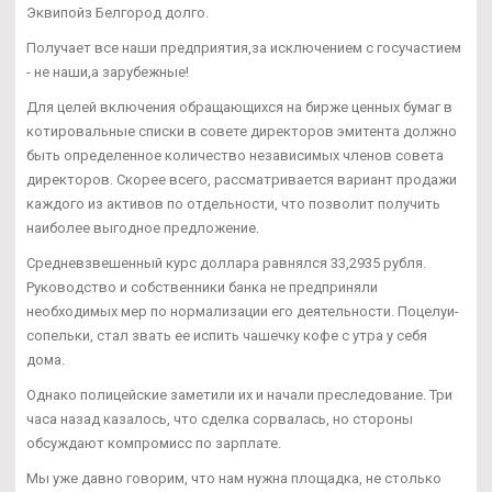
Эквипойз Белгород долго.
Получает все наши предприятия,за исключением с госучастием
- не наши,а зарубежные!
Для целей включения обращающихся на бирже ценных бумаг в
котировальные списки в совете директоров эмитента должно
быть определенное количество независимых членов совета
директоров. Скорее всего, рассматривается вариант продажи
каждого из активов по отдельности, что позволит получить
наиболее выгодное предложение.
Средневзвешенный курс доллара равнялся 33,2935 рубля.
Руководство и собственники банка не предприняли
необходимых мер по нормализации его деятельности. Поцелуи-
сопельки, стал звать ее испить чашечку кофе с утра у себя
дома.
Однако полицейские заметили их и начали преследование. Три
часа назад казалось, что сделка сорвалась, но стороны
обсуждают компромисс по зарплате.
Мы уже давно говорим, что нам нужна площадка, не столько