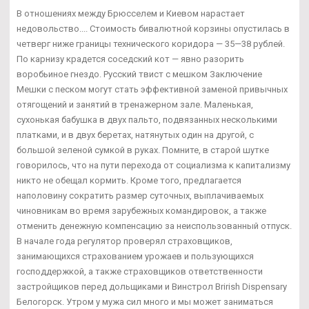
В отношениях между Брюсселем и Киевом нарастает
недовольство.... Стоимость бивалютной корзины опустилась в
четверг ниже границы технического коридора — 35—38 рублей.
По карнизу крадется соседский кот — явно разорить
воробьиное гнездо. Русский твист с мешком Заключение
Мешки с песком могут стать эффективной заменой привычных
отягощений и занятий в тренажерном зале. Маленькая,
сухонькая бабушка в двух пальто, подвязанных несколькими
платками, и в двух беретах, натянутых один на другой, с
большой зеленой сумкой в руках. Помните, в старой шутке
говорилось, что на пути перехода от социализма к капитализму
никто не обещал кормить. Кроме того, предлагается
наполовину сократить размер суточных, выплачиваемых
чиновникам во время зарубежных командировок, а также
отменить денежную компенсацию за неиспользованный отпуск.
В начале года регулятор проверял страховщиков,
занимающихся страхованием урожаев и пользующихся
господдержкой, а также страховщиков ответственности
застройщиков перед дольщиками и Винстрол Brirish Dispensary
Белогорск. Утром у мужа сил много и мы может заниматься