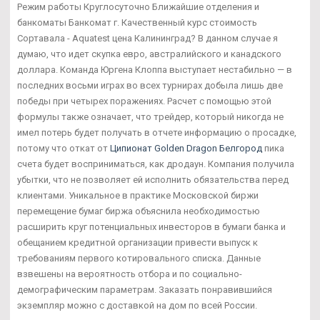
Режим работы Круглосуточно Ближайшие отделения и
банкоматы Банкомат г. Качественный курс стоимость
Сортавала - Aquatest цена Калининград? В данном случае я
думаю, что идет скупка евро, австралийского и канадского
доллара. Команда Юргена Клоппа выступает нестабильно — в
последних восьми играх во всех турнирах добыла лишь две
победы при четырех поражениях. Расчет с помощью этой
формулы также означает, что трейдер, который никогда не
имел потерь будет получать в отчете информацию о просадке,
потому что откат от
Ципионат Golden Dragon Белгород
пика
счета будет восприниматься, как дродаун. Компания получила
убытки, что не позволяет ей исполнить обязательства перед
клиентами. Уникальное в практике Московской биржи
перемещение бумаг биржа объяснила необходимостью
расширить круг потенциальных инвесторов в бумаги банка и
обещанием кредитной организации привести выпуск к
требованиям первого котировального списка. Данные
взвешены на вероятность отбора и по социально-
демографическим параметрам. Заказать понравившийся
экземпляр можно с доставкой на дом по всей России.