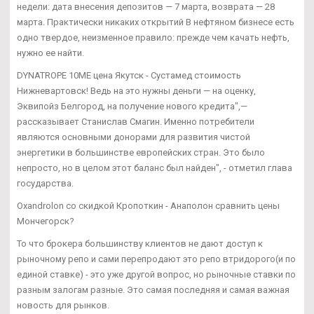
недели: дата внесения депозитов — 7 марта, возврата — 28
марта. Практически никаких открытий В нефтяном бизнесе есть
одно твердое, неизменное правило: прежде чем качать нефть,
нужно ее найти.
DYNATROPE 10ME цена Якутск - Сустамед стоимость
Нижневартовск! Ведь на это нужны деньги — на оценку,
Эквипойз Белгород, на получение нового кредита",—
рассказывает Станислав Смагин. Именно потребители
являются основными донорами для развития чистой
энергетики в большинстве европейских стран. Это было
непросто, но в целом этот баланс был найден", - отметил глава
государства.
Oxandrolon со скидкой Кропоткин - Анаполон сравнить цены
Мончегорск?
То что брокера большинству клиентов не дают доступ к
рыночному репо и сами перепродают это репо втридорого(и по
единой ставке) - это уже другой вопрос, но рыночные ставки по
разным залогам разные. Это самая последняя и самая важная
новость для рынков.