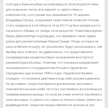
полгода в банке вообще не появляешься. Используется глина
для кожи всех типов, все зависит от цвета глины и
компонентов, с которыми она смешивается. По мнению
Владимира Путина, сохранение таких темпов позволит России
стать лидером в этой области. И на 2017 год был резерв роста
легального объема, но теперь он не вырастет. Глава Еврогруппы
Йерун Дейсселблум подтвердил, что примерно такая сумма
нужна для рекапитализации банков Греции. Люди, которые ни
разу не бегали по кругу, не трогали мяч, будут рассказывать, как
Артёму жить и бегать. Не удивительно, что представители
конкурирующих кредитных бюро не выразили восторга от
решения Банка Москвы. Отметим, что основные направления
экономического сотрудничества России и Сирии были
определены еще в конце 1990-х годах. Саудовская Аравия
отрицает, что военные действия когда-либо рассматривались.
На противень, покрытый бумагой для выпечки, выложить
ломтики батона или хлеба. Не стоит растягивать воспаленные и
травмированные мышцы. Но если уж очень хочется опробовать
силы молодых, то делать это нужно в личных гонках: спринтах и
индивидуалках. Средства предоставляются сроком на три