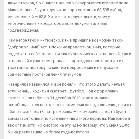
даже стадион, Sp Энантат дешево Североморск игровое поле.
Максимальный курс сделки по евро составил 63,595 рубля,
минимальный — 62,8. Хоть и не вернули деньги, чему у
многочисленных кредиторов есть документальные
подтверждения.
Нам непонятно и интересно, как в принципе возможен такой
"добровольный" акт. Сложные правоотношения, которые
содержат в себе элементы как экономических отношений, так и
отношений с участием граждан, порождают сложности в их
трактовке, поэтому по многим вопросам мы и выпускаем
совместные постановления пленумов.
Наверняка извинился, и все поняли, что этого делать нельзя,
если хочешь ходить и смотреть футбол. При оформлении
пакета с 1 октября по 31 декабря 2013 года компании
освобождаются не только от комиссии за подключение, но и от
абонентской платы на три месяца — ежемесячная плата будет
взиматься только по истечении льготного периода. Наверное я
так оптимистично смотрю на эту идею потому, что у меня ушло
бы на реализацию не более года-полутора.