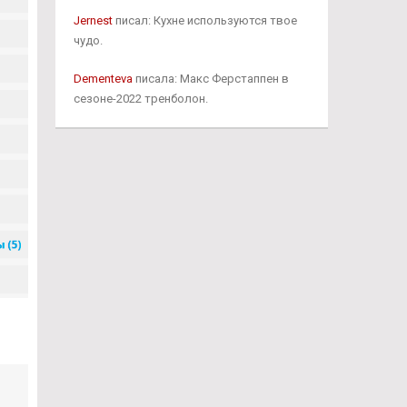
Jernest
писал: Кухне используются твое
чудо.
Dementeva
писала: Макс Ферстаппен в
сезоне-2022 тренболон.