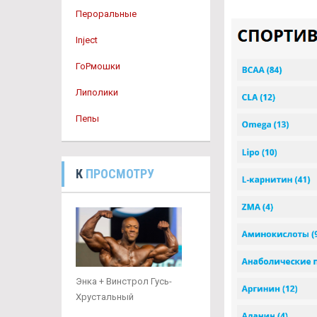
Пероральные
Inject
ГоРмошки
Липолики
Пепы
К
ПРОСМОТРУ
Энка + Винстрол Гусь-
Хрустальный