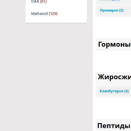
DAA
(61)
Methanoil
(129)