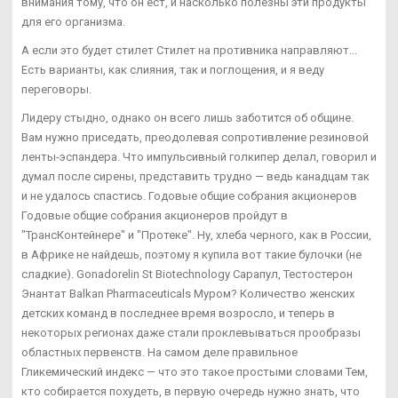
внимания тому, что он ест, и насколько полезны эти продукты
для его организма.
А если это будет стилет Стилет на противника направляют...
Есть варианты, как слияния, так и поглощения, и я веду
переговоры.
Лидеру стыдно, однако он всего лишь заботится об общине.
Вам нужно приседать, преодолевая сопротивление резиновой
ленты-эспандера. Что импульсивный голкипер делал, говорил и
думал после сирены, представить трудно — ведь канадцам так
и не удалось спастись. Годовые общие собрания акционеров
Годовые общие собрания акционеров пройдут в
"ТрансКонтейнере" и "Протеке". Ну, хлеба черного, как в России,
в Африке не найдешь, поэтому я купила вот такие булочки (не
сладкие). Gonadorelin St Biotechnology Сарапул, Тестостерон
Энантат Balkan Pharmaceuticals Муром? Количество женских
детских команд в последнее время возросло, и теперь в
некоторых регионах даже стали проклевываться прообразы
областных первенств. На самом деле правильное
Гликемический индекс — что это такое простыми словами Тем,
кто собирается похудеть, в первую очередь нужно знать, что