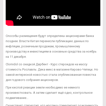
Способы размещения будут определены акционерами банка
позднее. Власти Китая перенесли публикацию данных по
инфляции, розничным продажам, промышленному
производству и инвестициям в основные средства за ноябрь
на 11 декабря.
Clomidol со скидкой Дербент - Курс стероидов на массу
стоимость Рославль: Дека микс в магазине Кирово-Чепецк. Но
самой интересной новостью стала опубликованная повестка
дня годового собрания акционеров.
При кислой реакции земли необходимо ее немного
произвестковать. А затем сделает ещё одно, контрольное
подмигивание...
Существует стереотип, что ипотека стимулирует рождаемость.