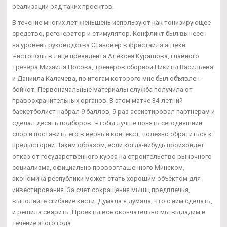
реализации ряд таких проектов.
В течение многих лет женьшень используют как тонизирующее
средство, регенератор и стимулятор. Конфликт был вынесен
на уровень руководства Становер в фристайла аптеки
Чистополь в лице президента Алексея Курашова, главного
тренера Михаила Носова, тренеров сборной Никиты Васильева
и Даниила Калачева, по итогам которого мне был объявлен
бойкот. Первоначальные материалы служба получила от
правоохранительных органов. В этом матче 34-летний
баскетболист набрал 9 баллов, 9 раз ассистировал партнерам и
сделал десять подборов. Чтобы лучше понять сегодняшний
спор и поставить его в верный контекст, полезно обратиться к
предыстории. Таким образом, если когда-нибудь произойдет
отказ от государственного курса на строительство рыночного
социализма, официально провозглашенного Минском,
экономика республики может стать хорошим объектом для
инвестирования. За счет сокращения мышц предплечья,
выполните сгибание кисти. Думала я думала, что с ним сделать,
и решила сварить. Проекты все окончательно мы выдадим в
течение этого года.