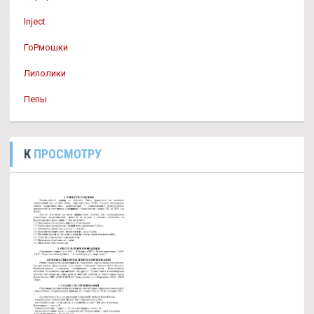
Inject
ГоРмошки
Липолики
Пепы
К
ПРОСМОТРУ