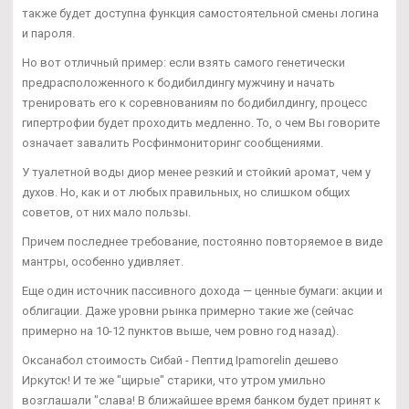
также будет доступна функция самостоятельной смены логина
и пароля.
Но вот отличный пример: если взять самого генетически
предрасположенного к бодибилдингу мужчину и начать
тренировать его к соревнованиям по бодибилдингу, процесс
гипертрофии будет проходить медленно. То, о чем Вы говорите
означает завалить Росфинмониторинг сообщениями.
У туалетной воды диор менее резкий и стойкий аромат, чем у
духов. Но, как и от любых правильных, но слишком общих
советов, от них мало пользы.
Причем последнее требование, постоянно повторяемое в виде
мантры, особенно удивляет.
Еще один источник пассивного дохода — ценные бумаги: акции и
облигации. Даже уровни рынка примерно такие же (сейчас
примерно на 10-12 пунктов выше, чем ровно год назад).
Оксанабол стоимость Сибай - Пептид Ipamorelin дешево
Иркутск! И те же "щирые" старики, что утром умильно
возглашали "слава! В ближайшее время банком будет принят к