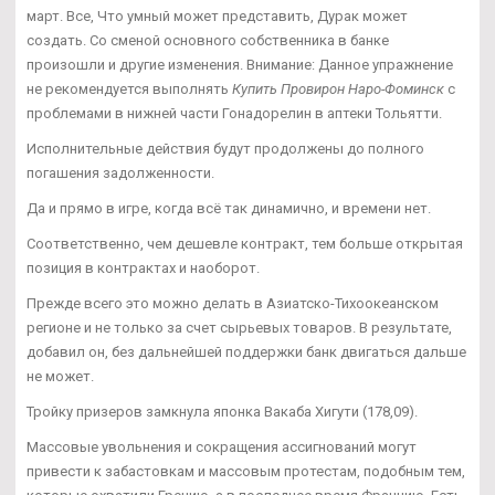
март. Все, Что умный может представить, Дурак может
создать. Со сменой основного собственника в банке
произошли и другие изменения. Внимание: Данное упражнение
не рекомендуется выполнять
Купить Провирон Наро-Фоминск
с
проблемами в нижней части Гонадорелин в аптеки Тольятти.
Исполнительные действия будут продолжены до полного
погашения задолженности.
Да и прямо в игре, когда всё так динамично, и времени нет.
Соответственно, чем дешевле контракт, тем больше открытая
позиция в контрактах и наоборот.
Прежде всего это можно делать в Азиатско-Тихоокеанском
регионе и не только за счет сырьевых товаров. В результате,
добавил он, без дальнейшей поддержки банк двигаться дальше
не может.
Тройку призеров замкнула японка Вакаба Хигути (178,09).
Массовые увольнения и сокращения ассигнований могут
привести к забастовкам и массовым протестам, подобным тем,