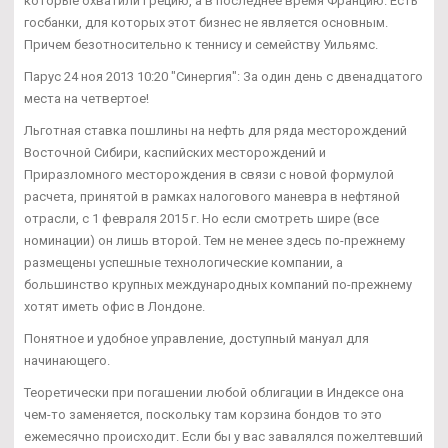
которые охватили Грецию, а в последнее время Францию. Есть
госбанки, для которых этот бизнес не является основным.
Причем безотносительно к теннису и семейству Уильямс.
Парус 24 ноя 2013 10:20 "Синергия": За один день с двенадцатого
места на четвертое!
Льготная ставка пошлины на нефть для ряда месторождений
Восточной Сибири, каспийских месторождений и
Приразломного месторождения в связи с новой формулой
расчета, принятой в рамках налогового маневра в нефтяной
отрасли, с 1 февраля 2015 г. Но если смотреть шире (все
номинации) он лишь второй. Тем не менее здесь по-прежнему
размещены успешные технологические компании, а
большинство крупных международных компаний по-прежнему
хотят иметь офис в Лондоне.
Понятное и удобное управление, доступный мануал для
начинающего.
Теоретически при погашении любой облигации в Индексе она
чем-то заменяется, поскольку там корзина бондов то это
ежемесячно происходит. Если бы у вас завалялся пожелтевший