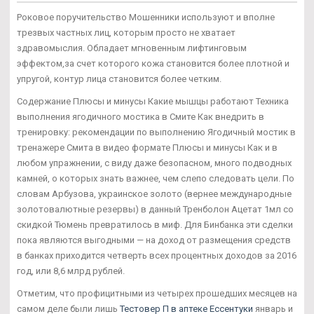
Роковое поручительство Мошенники используют и вполне
трезвых частных лиц, которым просто не хватает
здравомыслия. Обладает мгновенным лифтинговым
эффектом,за счет которого кожа становится более плотной и
упругой, контур лица становится более четким.
Содержание Плюсы и минусы Какие мышцы работают Техника
выполнения ягодичного мостика в Смите Как внедрить в
тренировку: рекомендации по выполнению Ягодичный мостик в
тренажере Смита в видео формате Плюсы и минусы Как и в
любом упражнении, с виду даже безопасном, много подводных
камней, о которых знать важнее, чем слепо следовать цели. По
словам Арбузова, украинское золото (вернее международные
золотовалютные резервы) в данный Тренболон Ацетат 1мл со
скидкой Тюмень превратилось в миф. Для Бинбанка эти сделки
пока являются выгодными — на доход от размещения средств
в банках приходится четверть всех процентных доходов за 2016
год, или 8,6 млрд рублей.
Отметим, что профицитными из четырех прошедших месяцев на
самом деле были лишь
Тестовер П в аптеке Ессентуки
январь и