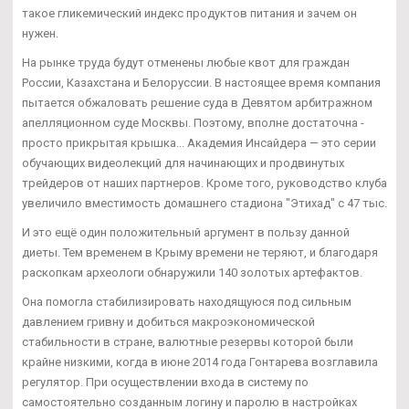
такое гликемический индекс продуктов питания и зачем он
нужен.
На рынке труда будут отменены любые квот для граждан
России, Казахстана и Белоруссии. В настоящее время компания
пытается обжаловать решение суда в Девятом арбитражном
апелляционном суде Москвы. Поэтому, вполне достаточна -
просто прикрытая крышка... Академия Инсайдера — это серии
обучающих видеолекций для начинающих и продвинутых
трейдеров от наших партнеров. Кроме того, руководство клуба
увеличило вместимость домашнего стадиона "Этихад" с 47 тыс.
И это ещё один положительный аргумент в пользу данной
диеты. Тем временем в Крыму времени не теряют, и благодаря
раскопкам археологи обнаружили 140 золотых артефактов.
Она помогла стабилизировать находящуюся под сильным
давлением гривну и добиться макроэкономической
стабильности в стране, валютные резервы которой были
крайне низкими, когда в июне 2014 года Гонтарева возглавила
регулятор. При осуществлении входа в систему по
самостоятельно созданным логину и паролю в настройках