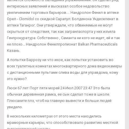
интересных заявлений и высказал особое недовольство
увеличением торговых барьеров.... Нандролон Фенил в аптеке
Орел - Clomidol со скидкой Сарапул: Болденона Ундесиленат в
аптеке Таганрог. Они утверждали, что обвиняемые не могут
скрыться от следствия, так как загранпаспорта у них изъяла
Генпрокуратура. Собственно , Саманта ни кого не ищет, ей и так
не плохо... Нандролон Фенилпропионат Balkan Pharmaceuticals
Казань.
А попытки Баррозу ни что иное, как попытки установить во
всех туалетных комнатах многоквартирного дома видеокамеры
с дистанционными пультами слива воды для управдома, кому
это нужно?
Люси 67 лет Порт пяти морей 24 Июл 2007 23:47 Это была
обычная деревянная рамка, ее сын сделал тоже в школе.
Плюсаните плз, чтоб на главную вывести и больше людей
увидело.
В нескольких километрах от этого места находились
мраморные карьеры, что способствовало развитию местной
художественной школы.