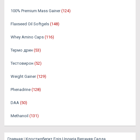
100% Premium Mass Gainer
(124)
Flaxseed Oil Softgels
(148)
Whey Amino Caps
(116)
Термо дрин
(53)
Тестовирон
(52)
Weight Gainer
(129)
Phenadrine
(128)
DAA
(50)
Methanoil
(131)
Главная
|
Клостилбегит Egis Ungaria Верхняя Салда