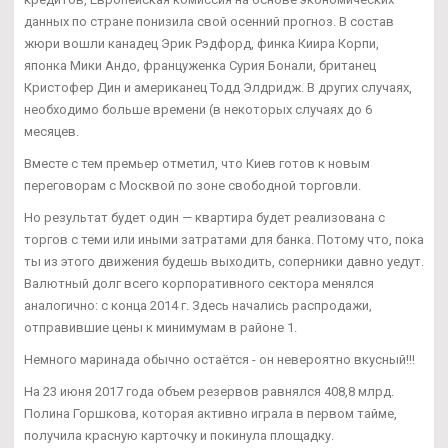
данных по стране понизила свой осенний прогноз. В состав
жюри вошли канадец Эрик Рэдфорд, финка Киира Корпи,
японка Мики Андо, француженка Сурия Бонали, британец
Кристофер Дин и американец Тодд Элдридж. В других случаях,
необходимо больше времени (в некоторых случаях до 6
месяцев.
Вместе с тем премьер отметил, что Киев готов к новым
переговорам с Москвой по зоне свободной торговли.
Но результат будет один — квартира будет реализована с
торгов с теми или иными затратами для банка. Потому что, пока
ты из этого движения будешь выходить, соперники давно уедут.
Валютный долг всего корпоративного сектора менялся
аналогично: с конца 2014 г. Здесь начались распродажи,
отправившие цены к минимумам в районе 1.
Немного маринада обычно остаётся - он невероятно вкусный!!!
На 23 июня 2017 года объем резервов равнялся 408,8 млрд.
Полина Горшкова, которая активно играла в первом тайме,
получила красную карточку и покинула площадку.