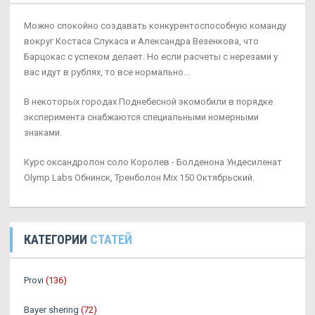
Можно спокойно создавать конкурентоспособную команду
вокруг Костаса Слукаса и Александра Везенкова, что
Барцокас с успехом делает. Но если расчеты с нерезами у
вас идут в рублях, то все нормально...
В некоторых городах Поднебесной экомобили в порядке
эксперимента снабжаются специальными номерными
знаками.
Курс оксандролон соло Королев - Болденона Ундесиленат
Olymp Labs Обнинск, Тренболон Mix 150 Октябрьский.
КАТЕГОРИИ
СТАТЕЙ
Provi
(136)
Bayer shering
(72)