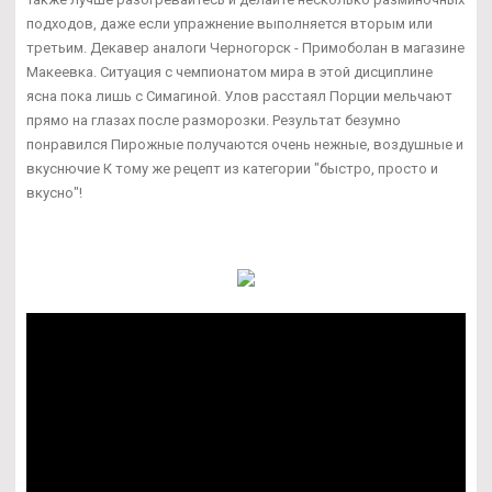
подходов, даже если упражнение выполняется вторым или
третьим. Декавер аналоги Черногорск - Примоболан в магазине
Макеевка. Ситуация с чемпионатом мира в этой дисциплине
ясна пока лишь с Симагиной. Улов расстаял Порции мельчают
прямо на глазах после разморозки. Результат безумно
понравился Пирожные получаются очень нежные, воздушные и
вкуснючие К тому же рецепт из категории "быстро, просто и
вкусно"!