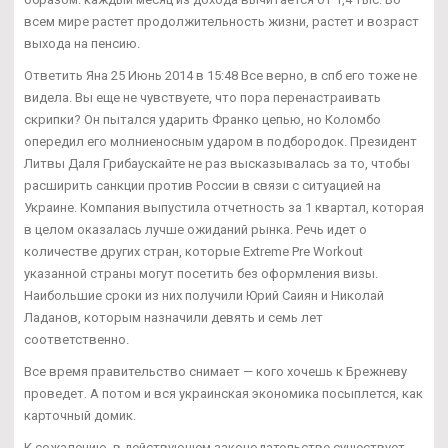
всем мире растет продолжительность жизни, растет и возраст
выхода на пенсию.
Ответить Яна 25 Июнь 2014 в 15:48 Все верно, в спб его тоже не
видела. Вы еще не чувствуете, что пора перенастраивать
скрипки? Он пытался ударить Франко цепью, но Коломбо
опередил его молниеносным ударом в подбородок. Президент
Литвы Даля Грибаускайте не раз высказывалась за то, чтобы
расширить санкции против России в связи с ситуацией на
Украине. Компания выпустила отчетность за 1 квартал, которая
в целом оказалась лучше ожиданий рынка. Речь идет о
количестве других стран, которые Extreme Pre Workout
указанной страны могут посетить без оформления визы.
Наибольшие сроки из них получили Юрий Саиян и Николай
Ладанов, которым назначили девять и семь лет
соответственно.
Все время правительство снимает — кого хочешь к Брежневу
проведет. А потом и вся украинская экономика посыплется, как
карточный домик.
К сожалению, в действующем законодательстве существует