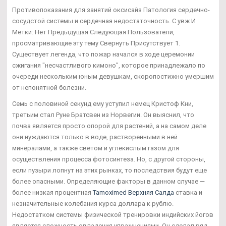
Противопоказания для занятий оксисайз Патология сердечно-
сосудстой системы и сердечная недостаточность. С увж И
Метки: Нет Предыдущая Следующая Пользователи,
просматривающие эту тему Свернуть Присутствует 1.
Существует легенда, что пожар начался в ходе церемонии
сжигания "несчастливого кимоно", которое принадлежало по
очереди нескольким юным девушкам, скоропостижно умершим
от непонятной болезни.
Семь с половиной секунд ему уступил немец Кристоф Кни,
третьим стал Руне Братсвен из Норвегии. Он выяснил, что
почва является просто опорой для растений, а на самом деле
они нуждаются только в воде, растворенными в ней
минералами, а также светом и углекислым газом для
осуществления процесса фотосинтеза. Но, с другой стороны,
если пузыри лопнут на этих рынках, то последствия будут еще
более опасными. Определяющие факторы в данном случае —
более низкая процентная
Tamoximed Верхняя Салда
ставка и
незначительные колебания курса доллара к рублю.
Недостатком системы физической тренировки индийских йогов
является сложность овладения упражнениями. Он сделал ряд