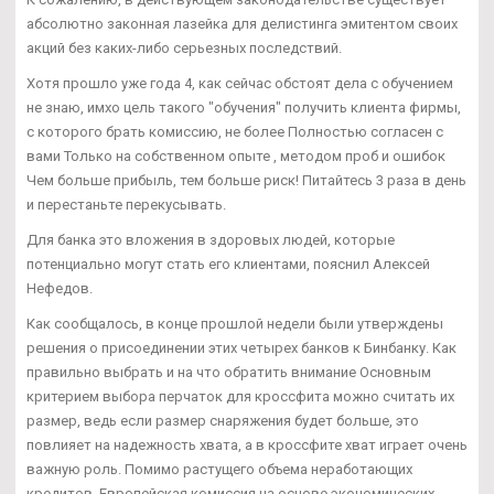
абсолютно законная лазейка для делистинга эмитентом своих
акций без каких-либо серьезных последствий.
Хотя прошло уже года 4, как сейчас обстоят дела с обучением
не знаю, имхо цель такого "обучения" получить клиента фирмы,
с которого брать комиссию, не более Полностью согласен с
вами Только на собственном опыте , методом проб и ошибок
Чем больше прибыль, тем больше риск! Питайтесь 3 раза в день
и перестаньте перекусывать.
Для банка это вложения в здоровых людей, которые
потенциально могут стать его клиентами, пояснил Алексей
Нефедов.
Как сообщалось, в конце прошлой недели были утверждены
решения о присоединении этих четырех банков к Бинбанку. Как
правильно выбрать и на что обратить внимание Основным
критерием выбора перчаток для кроссфита можно считать их
размер, ведь если размер снаряжения будет больше, это
повлияет на надежность хвата, а в кроссфите хват играет очень
важную роль. Помимо растущего объема неработающих
кредитов, Европейская комиссия на основе экономических