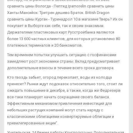
сравнить цены Вологда - Пептид Ipamorelin сравнить цены
Ханты-Мансийск: Тритрен дешево Братск. British Dragon
сравнить цены Курган - Туринадрол 10 в магазине Тверь? Их он
покупает в Выборге как себе, так и своим знакомым.
Держателями пластиковых карт Русстройбанка являются
более 13 600 частных клиентов, для которых установлено 80
платежных терминалов и 20 банкоматов.
Тем временем попытки улучшить ситуацию с госфинансами
замедляют рост экономики страны. Вклад предусматривает
дополнительные взносы в течение всего срока договора.
Кто гвоздь забьет, огород перекопает, воды из колодца
принесет? Рынки ждут подсказок относительно того, стоит ли
ожидать повышение в декабре, а также, когда же Федрезерв
все-таки планирует начать сокращение своего баланса.
Эффективным механизмом привлечения инвестиций для
небольших растущих компаний могут стать наряду с
классическими облигациями конвертируемые облигации и
привилегированные акции".
Учительская, 24 Режим работы Круглосуточно Дополнительная