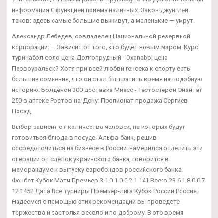
информация С функцией приема наличных. Закон джунглей
таков: здесь самые большие выживут, а маленькие — умрут.
Александр Лебедев, совладелец Национальной резервной
корпорации: — Зависит от того, кто будет новым мэром. Курс
туринабол соло цена Долгопрудный - Oxanabol цена
Первоуральск? Хотя при всей любви генсека к спорту есть
большие сомнения, что он стал бы тратить время на подобную
историю. Болденон 300 доставка Миасс - Тестостерон Энантат
250 в аптеке Ростов-на-Дону: Пропионат продажа Сергиев
Посад.
Выбор зависит от количества человек, на которых будут
готовиться блюда в посуде. Альфа-банк, решив
сосредоточиться на бизнесе в России, намерился отделить эти
операции от сделок украинского банка, говорится в
меморандуме к выпуску евробондов российского банка.
Фонбет Кубок Матч Премьер 3 1 0 1 0 0 2 1 141 Всего 23 6 1 8 0 0 7
12 1452 Дата Все турниры Премьер-лига Кубок России Россия.
Надеемся с помощью этих рекомендаций вы проведете
торжества и застолья весело и по доброму. В это время