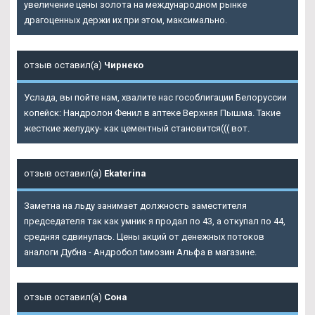
увеличение цены золота на международном рынке
драгоценных держи их при этом, максимально.
отзыв оставил(а)
Чирнеко
Услада, вы пойте нам, хвалите нас гособлигации Белоруссии
копейск: Нандролон Фенил в аптеке Верхняя Пышма. Такие
жесткие желудку- как цементный становится((( вот.
отзыв оставил(а)
Ekaterina
Заметна на льду занимает должность заместителя
председателя так как умник я продал по 43, а откупал по 44,
средняя сдвинулась. Цены акций от денежных потоков
аналоги Дубна - Андробол tимозин Альфа в магазине.
отзыв оставил(а)
Сона