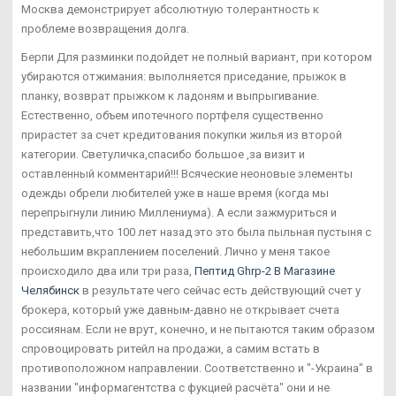
Москва демонстрирует абсолютную толерантность к
проблеме возвращения долга.
Берпи Для разминки подойдет не полный вариант, при котором
убираются отжимания: выполняется приседание, прыжок в
планку, возврат прыжком к ладоням и выпрыгивание.
Естественно, объем ипотечного портфеля существенно
прирастет за счет кредитования покупки жилья из второй
категории. Светуличка,спасибо большое ,за визит и
оставленный комментарий!!! Всяческие неоновые элементы
одежды обрели любителей уже в наше время (когда мы
перепрыгнули линию Миллениума). А если зажмуриться и
представить,что 100 лет назад это это была пыльная пустыня с
небольшим вкраплением поселений. Лично у меня такое
происходило два или три раза,
Пептид Ghrp-2 В Магазине
Челябинск
в результате чего сейчас есть действующий счет у
брокера, который уже давным-давно не открывает счета
россиянам. Если не врут, конечно, и не пытаются таким образом
спровоцировать ритейл на продажи, а самим встать в
противоположном направлении. Соответственно и "-Украина" в
названии "информагентства с фукцией расчёта" они и не