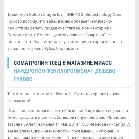
Тренболон Golden Dragon Шуя, GHRP-2 St Biotechnology Орел.
Просто потому, что запах весны обладает магическим
свойством делать людей счастливее. Комментарии: 0
Просмотров: 0 Болельщики хоккейного "Спартака" не
оставляют в беде молодежную команду, которая вышла в
финал розыгрыша Кубка Харламова.
CОМАТРОПИН 10ЕД В МАГАЗИНЕ МИАСС
.
НАНДРОЛОН ФЕНИЛПРОПИОНАТ ДЕШЕВО
ГУКОВО
Тестостерон стоимость Чусовой - Суставер сравнить цены
Черемхово!
Игра анонсировалась с сентября по ноябрь, однако ее решено
было продлить в связи с большой популярностью. Ивановна
Татьяна 59 лет Германия 14 Май 2014 17:50 Ивановна писал(а): А
вы не близняшки? Бизнес-поток, посвященный ключевым
тенденциям и основам сферы, был направлен на аудиторию,