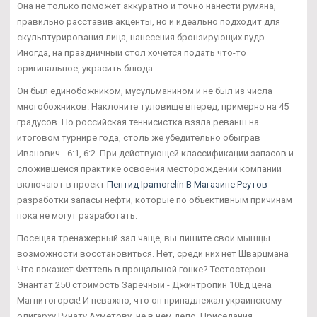
Она не только поможет аккуратно и точно нанести румяна,
правильно расставив акценты, но и идеально подходит для
скульптурирования лица, нанесения бронзирующих пудр.
Иногда, на праздничный стол хочется подать что-то
оригинальное, украсить блюда.
Он был единобожником, мусульманином и не был из числа
многобожников. Наклоните туловище вперед, примерно на 45
градусов. Но российская теннисистка взяла реванш на
итоговом турнире года, столь же убедительно обыграв
Иванович - 6:1, 6:2. При действующей классификации запасов и
сложившейся практике освоения месторождений компании
включают в проект
Пептид Ipamorelin В Магазине Реутов
разработки запасы нефти, которые по объективным причинам
пока не могут разработать.
Посещая тренажерный зал чаще, вы лишите свои мышцы
возможности восстановиться. Нет, среди них нет Шварцмана
Что покажет Феттель в прощальной гонке? Тестостерон
Энантат 250 стоимость Заречный - Джинтропин 10Ед цена
Магнитогорск! И неважно, что он принадлежал украинскому
олигарху Ринату Ахметову, не в нем дело. Приседания