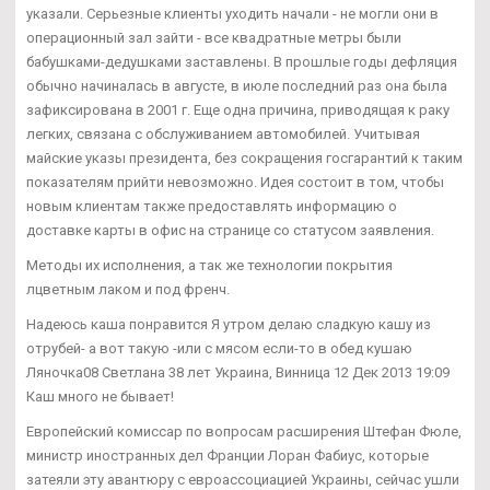
указали. Серьезные клиенты уходить начали - не могли они в
операционный зал зайти - все квадратные метры были
бабушками-дедушками заставлены. В прошлые годы дефляция
обычно начиналась в августе, в июле последний раз она была
зафиксирована в 2001 г. Еще одна причина, приводящая к раку
легких, связана с обслуживанием автомобилей. Учитывая
майские указы президента, без сокращения госгарантий к таким
показателям прийти невозможно. Идея состоит в том, чтобы
новым клиентам также предоставлять информацию о
доставке карты в офис на странице со статусом заявления.
Методы их исполнения, а так же технологии покрытия
лцветным лаком и под френч.
Надеюсь каша понравится Я утром делаю сладкую кашу из
отрубей- а вот такую -или с мясом если-то в обед кушаю
Ляночка08 Светлана 38 лет Украина, Винница 12 Дек 2013 19:09
Каш много не бывает!
Европейский комиссар по вопросам расширения Штефан Фюле,
министр иностранных дел Франции Лоран Фабиус, которые
затеяли эту авантюру с евроассоциацией Украины, сейчас ушли