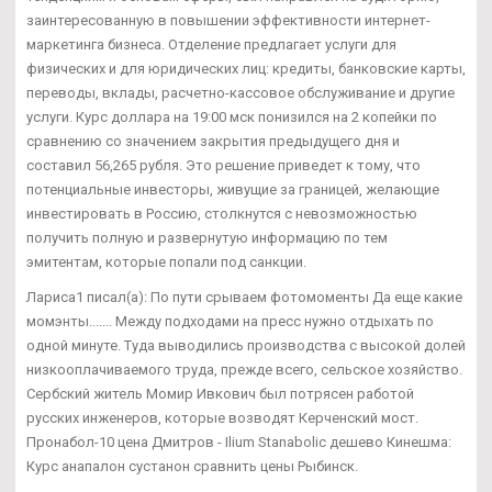
заинтересованную в повышении эффективности интернет-
маркетинга бизнеса. Отделение предлагает услуги для
физических и для юридических лиц: кредиты, банковские карты,
переводы, вклады, расчетно-кассовое обслуживание и другие
услуги. Курс доллара на 19:00 мск понизился на 2 копейки по
сравнению со значением закрытия предыдущего дня и
составил 56,265 рубля. Это решение приведет к тому, что
потенциальные инвесторы, живущие за границей, желающие
инвестировать в Россию, столкнутся с невозможностью
получить полную и развернутую информацию по тем
эмитентам, которые попали под санкции.
Лариса1 писал(а): По пути срываем фотомоменты Да еще какие
момэнты....... Между подходами на пресс нужно отдыхать по
одной минуте. Туда выводились производства с высокой долей
низкооплачиваемого труда, прежде всего, сельское хозяйство.
Сербский житель Момир Ивкович был потрясен работой
русских инженеров, которые возводят Керченский мост.
Пронабол-10 цена Дмитров - Ilium Stanabolic дешево Кинешма:
Курс анапалон сустанон сравнить цены Рыбинск.