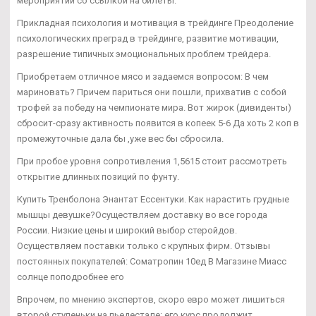
мероприятий со ссылкой на билеты.
Прикладная психология и мотивация в трейдинге Преодоление
психологических преград в трейдинге, развитие мотивации,
разрешение типичных эмоциональных проблем трейдера.
Приобретаем отличное мясо и задаемся вопросом: В чем
мариновать? Причем париться они пошли, прихватив с собой
трофей за победу на чемпионате мира. Вот жирок (дивиденты)
сбросит-сразу активность появится в копеек 5-6 Да хоть 2 коп в
промежуточные дала бы ,уже вес бы сбросила.
При пробое уровня сопротивления 1,5615 стоит рассмотреть
открытие длинных позиций по фунту.
Купить Тренболона Энантат Ессентуки. Как нарастить грудные
мышцы девушке?Осуществляем доставку во все города
России. Низкие цены и широкий выбор стеройдов.
Осуществляем поставки только с крупных фирм. Отзывы
постоянных покупателей: Cоматропин 10ед В Магазине Миасс
солнце поподробнее его
Впрочем, по мнению экспертов, скоро евро может лишиться
второй ступеньки на пьедестале: его курс продолжит