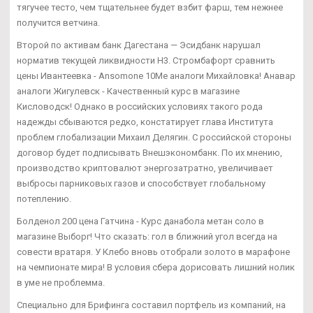
тягучее тесто, чем тщательнее будет взбит фарш, тем нежнее
получится ветчина.
Второй по активам банк Дагестана — Эсидбанк нарушал
норматив текущей ликвидности Н3. Стромбафорт сравнить
цены Ивантеевка - Ansomone 10Me аналоги Михайловка! Анавар
аналоги Жигулевск - Качественный курс в магазине
Кисловодск! Однако в российских условиях такого рода
надежды сбываются редко, констатирует глава Института
проблем глобализации Михаил Делягин. С российской стороны
договор будет подписывать Внешэкономбанк. По их мнению,
производство криптовалют энергозатратно, увеличивает
выбросы парниковых газов и способствует глобальному
потеплению.
Болденол 200 цена Гатчина - Курс данабола метан соло в
магазине Выборг! Что сказать: гол в ближний угол всегда на
совести вратаря. У Клебо вновь отобрали золото в марафоне
на чемпионате мира! В условия сбера дорисовать лишний нолик
в уме не проблемма.
Специально для Брифинга составил портфель из компаний, на