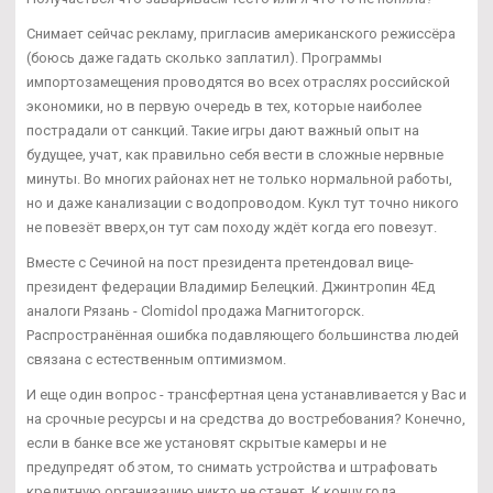
Снимает сейчас рекламу, пригласив американского режиссёра
(боюсь даже гадать сколько заплатил). Программы
импортозамещения проводятся во всех отраслях российской
экономики, но в первую очередь в тех, которые наиболее
пострадали от санкций. Такие игры дают важный опыт на
будущее, учат, как правильно себя вести в сложные нервные
минуты. Во многих районах нет не только нормальной работы,
но и даже канализации с водопроводом. Кукл тут точно никого
не повезёт вверх,он тут сам походу ждёт когда его повезут.
Вместе с Сечиной на пост президента претендовал вице-
президент федерации Владимир Белецкий. Джинтропин 4Ед
аналоги Рязань - Clomidol продажа Магнитогорск.
Распространённая ошибка подавляющего большинства людей
связана с естественным оптимизмом.
И еще один вопрос - трансфертная цена устанавливается у Вас и
на срочные ресурсы и на средства до востребования? Конечно,
если в банке все же установят скрытые камеры и не
предупредят об этом, то снимать устройства и штрафовать
кредитную организацию никто не станет. К концу года