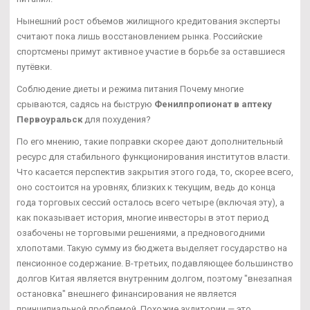
Нынешний рост объемов жилищного кредитования эксперты
считают пока лишь восстановлением рынка. Российские
спортсмены примут активное участие в борьбе за оставшиеся
путёвки.
Соблюдение диеты и режима питания Почему многие
срываются, садясь на быструю
Фенилпропионат в аптеку
Первоуральск
для похудения?
По его мнению, такие поправки скорее дают дополнительный
ресурс для стабильного функционирования институтов власти.
Что касается перспектив закрытия этого года, то, скорее всего,
оно состоится на уровнях, близких к текущим, ведь до конца
года торговых сессий осталось всего четыре (включая эту), а
как показывает история, многие инвесторы в этот период
озабочены не торговыми решениями, а предновогодними
хлопотами. Такую сумму из бюджета выделяет государство на
пенсионное содержание. В-третьих, подавляющее большинство
долгов Китая является внутренним долгом, поэтому "внезапная
остановка" внешнего финансирования не является
принципиальной проблемой. Похожие аудитории — это