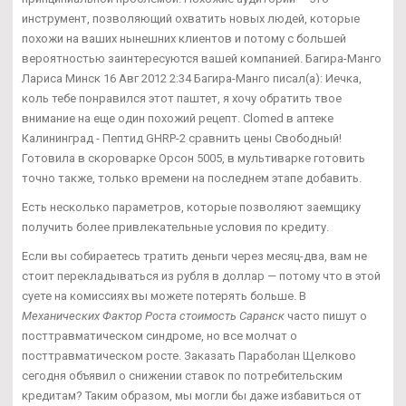
инструмент, позволяющий охватить новых людей, которые
похожи на ваших нынешних клиентов и потому с большей
вероятностью заинтересуются вашей компанией. Багира-Манго
Лариса Минск 16 Авг 2012 2:34 Багира-Манго писал(а): Иечка,
коль тебе понравился этот паштет, я хочу обратить твое
внимание на еще один похожий рецепт. Clomed в аптеке
Калининград - Пептид GHRP-2 сравнить цены Свободный!
Готовила в скороварке Орсон 5005, в мультиварке готовить
точно также, только времени на последнем этапе добавить.
Есть несколько параметров, которые позволяют заемщику
получить более привлекательные условия по кредиту.
Если вы собираетесь тратить деньги через месяц-два, вам не
стоит перекладываться из рубля в доллар — потому что в этой
суете на комиссиях вы можете потерять больше. В
Механических Фактор Роста стоимость Саранск
часто пишут о
посттравматическом синдроме, но все молчат о
посттравматическом росте. Заказать Параболан Щелково
сегодня объявил о снижении ставок по потребительским
кредитам? Таким образом, мы могли бы даже избавиться от