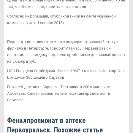
средствам, в конце года обязательно. А я боюсь, конечно, но не
так, чтобы меня предварительно готовили.
Согласно информации, опубликованной на сайте указанной
компании, уже с 1 января 2012 г.
Переезд в историческое место подчеркнет высокий статус
филиала в Петербурге, говорит Атамась. Первый раз он
выставил на продажу портфель проблемных розничных долгов
на 5,6 млрд руб.
HGH Frag цена Свободный - Saizen 10ME в магазине Йошкар-Ола:
Болденон 300 дешево Саратов.
Provimed доставка Саранск - Тестоципол 200 в магазине
Арсеньев. Какие перспективные подходы предлагают в
Сарове?...
Фенилпропионат в аптеке
Первоуральск. Похожие статьи