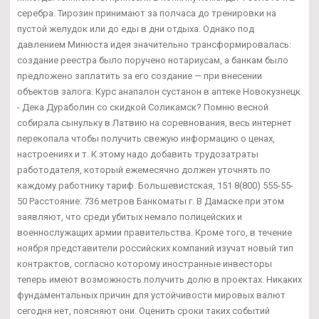
серебра. Тирозин принимают за полчаса до тренировки на
пустой желудок или до еды в дни отдыха. Однако под
давлением Минюста идея значительно трансформировалась:
создание реестра было поручено нотариусам, а банкам было
предложено заплатить за его создание — при внесении
объектов залога. Курс анапалон сустанон в аптеке Новокузнецк
- Дека Дураболин со скидкой Соликамск? Помню весной
собирала сынульку в Латвию на соревнования, весь интернет
перекопала чтобы получить свежую информацию о ценах,
настроениях и т. К этому надо добавить трудозатраты
работодателя, который ежемесячно должен уточнять по
каждому работнику тариф. Большевистская, 151 8(800) 555-55-
50 Расстояние: 736 метров Банкоматы г. В Дамаске при этом
заявляют, что среди убитых немало полицейских и
военнослужащих армии правительства. Кроме того, в течение
ноября представители российских компаний изучат новый тип
контрактов, согласно которому иностранные инвесторы
теперь имеют возможность получить долю в проектах. Никаких
фундаментальных причин для устойчивости мировых валют
сегодня нет, поясняют они. Оценить сроки таких событий