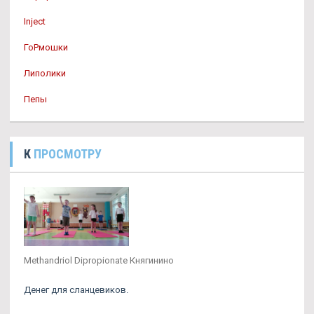
Inject
ГоРмошки
Липолики
Пепы
К
ПРОСМОТРУ
Methandriol Dipropionate Княгинино
Денег для сланцевиков.