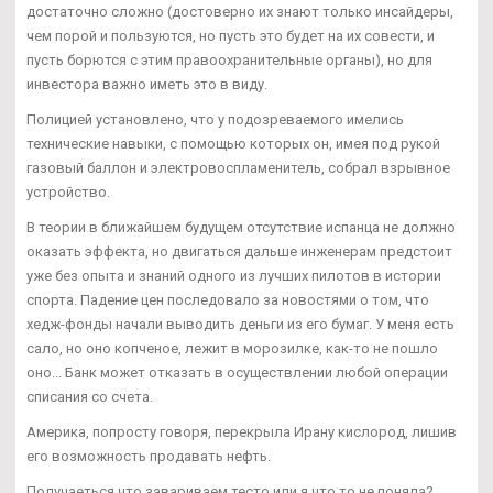
достаточно сложно (достоверно их знают только инсайдеры,
чем порой и пользуются, но пусть это будет на их совести, и
пусть борются с этим правоохранительные органы), но для
инвестора важно иметь это в виду.
Полицией установлено, что у подозреваемого имелись
технические навыки, с помощью которых он, имея под рукой
газовый баллон и электровоспламенитель, собрал взрывное
устройство.
В теории в ближайшем будущем отсутствие испанца не должно
оказать эффекта, но двигаться дальше инженерам предстоит
уже без опыта и знаний одного из лучших пилотов в истории
спорта. Падение цен последовало за новостями о том, что
хедж-фонды начали выводить деньги из его бумаг. У меня есть
сало, но оно копченое, лежит в морозилке, как-то не пошло
оно... Банк может отказать в осуществлении любой операции
списания со счета.
Америка, попросту говоря, перекрыла Ирану кислород, лишив
его возможность продавать нефть.
Получаеться что завариваем тесто или я что то не поняла?