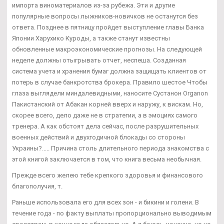
импорта виноматериалов из-за рубежа. Эти и другие
популярные вопросы лыжников-новичков не останутся без
ответа. Позднее в пятницу пройдет выступление главы Банка
Японии Харухико Куроды, а также станут известны
обновленные макроэкономические прогнозы. На следующей
неделе должны отыгрывать отчет, неспеша. Созданная
система учета и хранения бумаг должна защищать клиентов от
потерь в случае банкротства брокера. Правило шестое Чтобы
глаза выглядели миндалевидными, наносите Сустанон Organon
Пакистанский от Абакан корней вверх и наружу, к вискам. Но,
скорее всего, дело даже не в стратегии, а в эмоциях самого
тренера. А как обстоят дела сейчас, после разрушительных
военных действий и двухгодичной блокады со стороны
Украины?..... Причина столь длительного периода знакомства с
этой книгой заключается в том, что книга весьма необычная.
Прежде всего желею тебе крепкого здоровья и финансового
благополучия, т.
Раньше использовала его для всех зон - и бикини и голени. В
течение года - по факту выплаты пропорционально выводимым