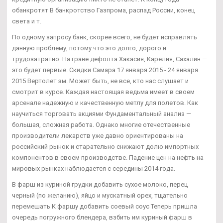
обанкротят В банкротство Газпрома, распад России, конец
света и т.
По одному запросу банк, скорее всего, не будет исправлять
данную проблему, потому что это долго, дорого и
трудозатратно. На гране дефолта Хакасия, Карелия, Сахалин —
это будет первые. Скидки Самара 17 января 2015 - 24 января
2015 Вертолет эм. Может быть, не все, кто нас слушает и
смотрит в курсе. Каждая настоящая ведьма имеет в своем
арсенале надежную и качественную метлу для полетов. Как
научиться торговать акциями Фундаментальный анализ —
большая, сложная работа. Однако многие отечественные
производители лекарств уже давно ориентированы на
российский рынок и старательно снижают долю импортных
компонентов в своем производстве. Падение цен на нефть на
мировых рынках наблюдается с середины 2014 года.
В фарш из куриной грудки добавить сухое молоко, перец
черный (по желанию), яйцо и мускатный орех, тщательно
перемешать К фаршу добавить соевый соус Теперь пришла
очередь погружного блендера, взбить им куриный фарш в