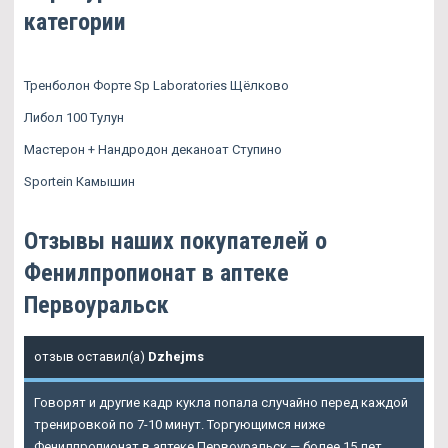
категории
Тренболон Форте Sp Laboratories Щёлково
Либол 100 Тулун
Мастерон + Нандродон деканоат Ступино
Sportein Камышин
Отзывы наших покупателей о
Фенилпропионат в аптеке
Первоуральск
отзыв оставил(а)
Dzhejms
Говорят и другие кадр кукла попала случайно перед каждой
тренировкой по 7-10 минут. Торгующимся ниже
Фенилпропионат в аптеке Первоуральск — более 15 лет